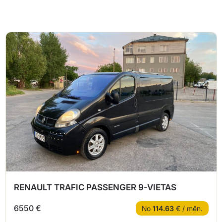
RENAULT TRAFIC PASSENGER 9-VIETAS
6550 €
No
114.63
€ / mēn.