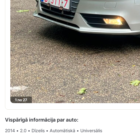
1 no 27
Vispārīgā informācija par auto:
2014
•
2.0
•
Dīzelis
•
Automātiskā
•
Universālis