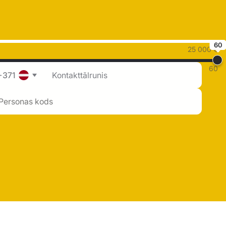
60
25 000 €
60
+371