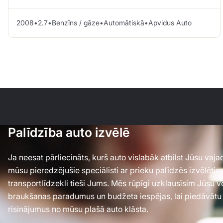
2008
•
2.7
•
Benzīns / gāze
•
Automātiskā
•
Apvidus Auto
Palīdzība auto izvēlē
Ja neesat pārliecināts, kurš auto vislabāk atbilst Jūsu va
mūsu pieredzējušie speciālisti ar prieku palīdzēs izvēlēti
transportlīdzekli tieši Jums. Mēs rūpīgi uzklausīsim Jūsu 
braukšanas paradumus un budžeta iespējas, lai piedāvātu
risinājumus no mūsu plašā auto klāsta.