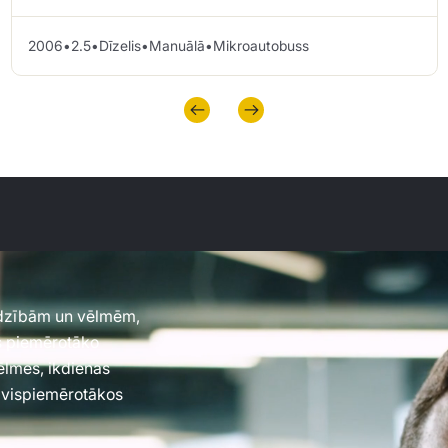
2006
•
2.5
•
Dīzelis
•
Manuālā
•
Mikroautobuss
jadzībām un vēlmēm,
es piemērotāko
vēlmes, ikdienas
 vispiemērotākos