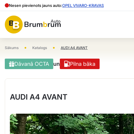
Nesen pievienots jauns auto:
OPEL VIVARO-KRAVAS
•
•
Sākums
Katalogs
AUDI A4 AVANT
Dāvanā OCTA
un
Pilna bāka
AUDI A4 AVANT