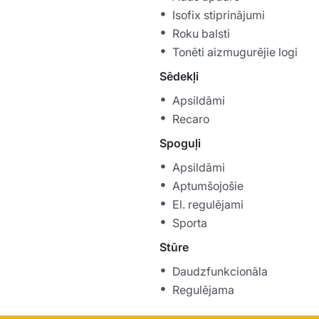
Isofix stiprinājumi
Roku balsti
Tonēti aizmugurējie logi
Sēdekļi
Apsildāmi
Recaro
Spoguļi
Apsildāmi
Aptumšojošie
El. regulējami
Sporta
Stūre
Daudzfunkcionāla
Regulējama