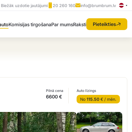
Biežāk uzdotie jautājumi
20 260 160
info@brumbrum.lv
Pieteikties
 auto
Komisijas tirgošana
Par mums
Raksti
Pilnā cena
Auto līzings
6600 €
No
115.50
€ / mēn.