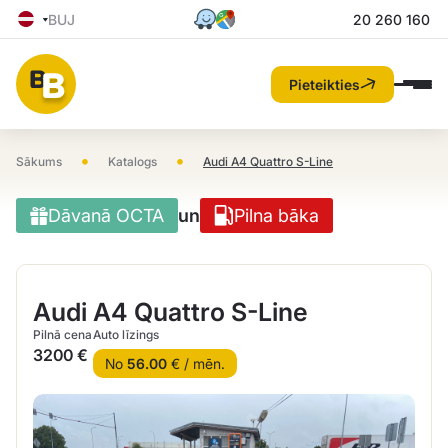
BUJ
20 260 160
Pieteikties
•
•
Sākums
Katalogs
Audi A4 Quattro S-Line
Dāvanā OCTA
un
Pilna bāka
Audi A4 Quattro S-Line
Pilnā cena
Auto līzings
3200 €
No
56.00
€ / mēn.