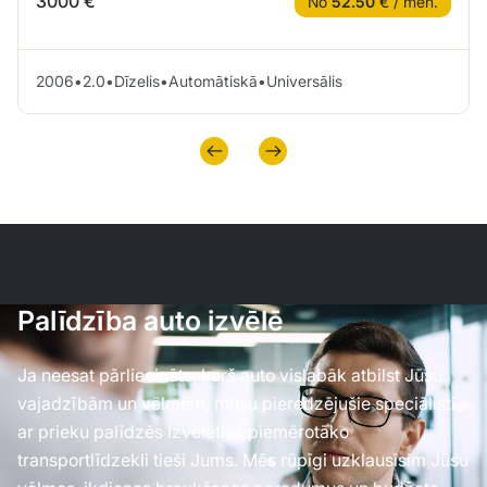
3000 €
No
52.50
€ / mēn.
2006
•
2.0
•
Dīzelis
•
Automātiskā
•
Universālis
Palīdzība auto izvēlē
Ja neesat pārliecināts, kurš auto vislabāk atbilst Jūsu
vajadzībām un vēlmēm, mūsu pieredzējušie speciālisti
ar prieku palīdzēs izvēlēties piemērotāko
transportlīdzekli tieši Jums. Mēs rūpīgi uzklausīsim Jūsu