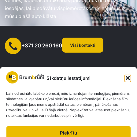
vēlmes, ikdienas braukšanas paradumus un budžeta
iespējas, lai piedāvātu vispiemērotākos risinājumus no
mūsu plašā auto klāsta.
Visi kontakti
+371 20 260 160
Sīkdatņu iestatījumi
SIA "AUTOCLICK", Reģ. Nr. 40203371960, Adrese: Mazjumpravas
Lai nodrošinātu labāko pieredzi, mēs izmantojam tehnoloģijas, piemēram,
sīkdatnes, lai glabātu un/vai piekļūtu ierīces informācijai. Piekrišana šīm
iela 77, Rīga, LV-1063 |
20260160
tehnoloģijām ļaus mums apstrādāt datus, piemēram, pārlūkošanas
uzvedību vai unikālus ID šajā vietnē. Nepiekrītot vai atsaucot piekrišanu,
noteiktas funkcijas var nedarboties pilnvērtīgi.
Privātuma politika
Kontakti
Brum Brum Auto nav finanšu iestāde, bet sadarbojas ar vairākām bankām un
Piekrītu