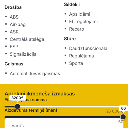
Sēdekļi
Drošība
Apsildāmi
ABS
El. regulējami
Air-bag
Recaro
ASR
Stūre
Centrālā atslēga
ESP
Daudzfunkcionāla
Signalizācija
Regulējama
Sporta
Gaismas
Automāt. tuvās gaismas
Aprēķini ikmēneša izmaksas
3200€
Finansējuma summa
60
Aizdevuma termiņš (mēn)
25 000 €
60