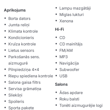
Lampu mazgātāji
Aprīkojums
Miglas lukturi
Borta dators
Xenona
Jumta reliņi
Hi-Fi
Klimata kontrole
Kondicionieris
CD
Kruīza kontrole
CD mainītājs
Lietus sensors
FM/AM
Parkošanās sens.
MP3
aizmugurē
Navigācija
Pilnpiedziņa 4x4
Subwoofer
Riepu spiediena kontrole
USB
Salona gaisa filtrs
Salons
Servisa grāmatiņa
Ādas apdare
Sliekšņi
Roku balsti
Spoileris
Tonēti aizmugurējie logi
Sporta pakete