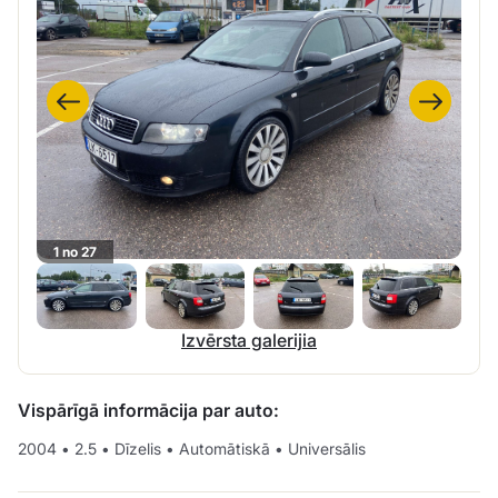
1 no 27
Izvērsta galerijia
Vispārīgā informācija par auto:
2004
•
2.5
•
Dīzelis
•
Automātiskā
•
Universālis