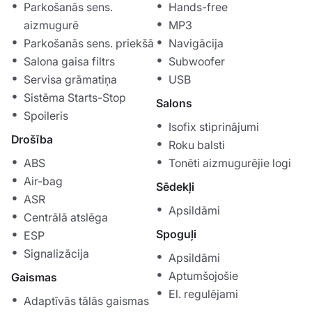
Parkošanās sens.
Hands-free
aizmugurē
MP3
Parkošanās sens. priekšā
Navigācija
Salona gaisa filtrs
Subwoofer
Servisa grāmatiņa
USB
Sistēma Starts-Stop
Salons
Spoileris
Isofix stiprinājumi
Drošība
Roku balsti
ABS
Tonēti aizmugurējie logi
Air-bag
Sēdekļi
ASR
Apsildāmi
Centrālā atslēga
Spoguļi
ESP
Signalizācija
Apsildāmi
Aptumšojošie
Gaismas
El. regulējami
Adaptīvās tālās gaismas