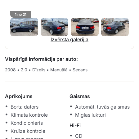
1 no 21
Izvērsta galerijia
Vispārīgā informācija par auto:
2008
•
2.0
•
Dīzelis
•
Manuālā
•
Sedans
Aprīkojums
Gaismas
Borta dators
Automāt. tuvās gaismas
Klimata kontrole
Miglas lukturi
Kondicionieris
Hi-Fi
Kruīza kontrole
CD