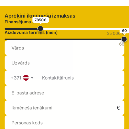
Aprēķini ikmēneša izmaksas
7850€
Finansējuma summa
60
Aizdevuma termiņš (mēn)
25 000 €
60
+371