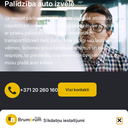
Palīdzība auto izvēlē
Ja neesat pārliecināts, kurš auto vislabāk atbilst Jūsu
vajadzībām un vēlmēm, mūsu pieredzējušie speciālisti
ar prieku palīdzēs izvēlēties piemērotāko
transportlīdzekli tieši Jums. Mēs rūpīgi uzklausīsim Jūsu
vēlmes, ikdienas braukšanas paradumus un budžeta
iespējas, lai piedāvātu vispiemērotākos risinājumus no
mūsu plašā auto klāsta.
Visi kontakti
+371 20 260 160
Sīkdatņu iestatījumi