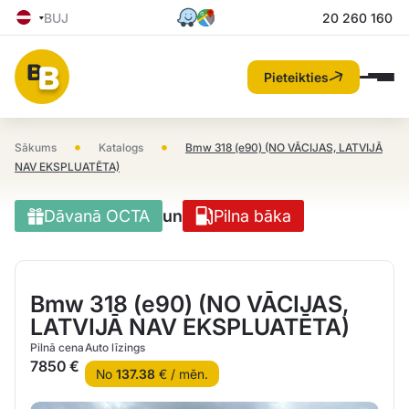
BUJ
20 260 160
Pieteikties
•
•
Sākums
Katalogs
Bmw 318 (e90) (NO VĀCIJAS, LATVIJĀ
NAV EKSPLUATĒTA)
Dāvanā OCTA
un
Pilna bāka
Bmw 318 (e90) (NO VĀCIJAS,
LATVIJĀ NAV EKSPLUATĒTA)
Pilnā cena
Auto līzings
7850 €
No
137.38
€ / mēn.