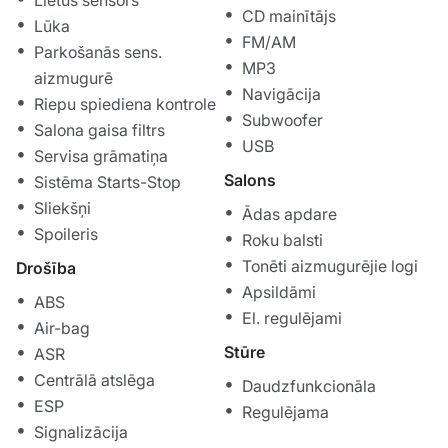
Lietus sensors
CD mainītājs
Lūka
FM/AM
Parkošanās sens.
MP3
aizmugurē
Navigācija
Riepu spiediena kontrole
Subwoofer
Salona gaisa filtrs
USB
Servisa grāmatiņa
Salons
Sistēma Starts-Stop
Sliekšņi
Ādas apdare
Spoileris
Roku balsti
Tonēti aizmugurējie logi
Drošība
Apsildāmi
ABS
El. regulējami
Air-bag
Stūre
ASR
Centrālā atslēga
Daudzfunkcionāla
ESP
Regulējama
Signalizācija