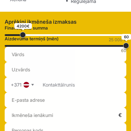
Regulējama
Aprēķini ikmēneša izmaksas
4200€
Finansējuma summa
60
Aizdevuma termiņš (mēn)
25 000 €
60
+371