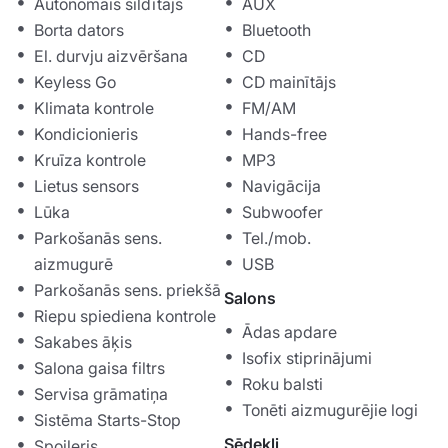
Autonomais sildītājs
AUX
Borta dators
Bluetooth
El. durvju aizvēršana
CD
Keyless Go
CD mainītājs
Klimata kontrole
FM/AM
Kondicionieris
Hands-free
Kruīza kontrole
MP3
Lietus sensors
Navigācija
Lūka
Subwoofer
Parkošanās sens.
Tel./mob.
aizmugurē
USB
Parkošanās sens. priekšā
Salons
Riepu spiediena kontrole
Ādas apdare
Sakabes āķis
Isofix stiprinājumi
Salona gaisa filtrs
Roku balsti
Servisa grāmatiņa
Tonēti aizmugurējie logi
Sistēma Starts-Stop
Sēdekļi
Spoileris