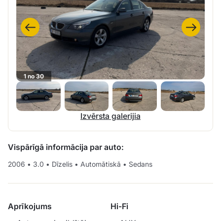
1 no 30
Izvērsta galerijia
Vispārīgā informācija par auto:
2006
•
3.0
•
Dīzelis
•
Automātiskā
•
Sedans
Aprīkojums
Hi-Fi