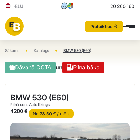
BUJ
20 260 160
Pieteikties
•
•
Sākums
Katalogs
BMW 530 (E60)
Dāvanā OCTA
un
Pilna bāka
BMW 530 (E60)
Pilnā cena
Auto līzings
4200 €
No
73.50
€ / mēn.