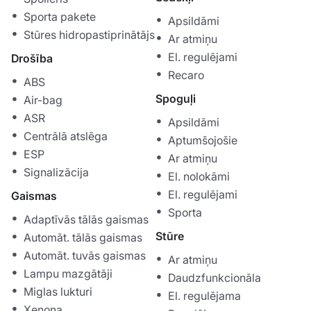
Sporta pakete
Apsildāmi
Stūres hidropastiprinātājs
Ar atmiņu
El. regulējami
Drošība
Recaro
ABS
Spoguļi
Air-bag
ASR
Apsildāmi
Centrālā atslēga
Aptumšojošie
ESP
Ar atmiņu
Signalizācija
El. nolokāmi
El. regulējami
Gaismas
Sporta
Adaptīvās tālās gaismas
Stūre
Automāt. tālās gaismas
Automāt. tuvās gaismas
Ar atmiņu
Lampu mazgātāji
Daudzfunkcionāla
Miglas lukturi
El. regulējama
Xenona