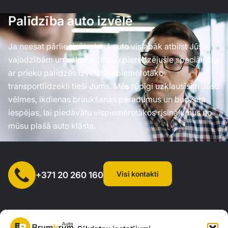
Palīdzība auto izvēlē
Ja neesat pārliecināts, kurš auto vislabāk atbilst Jūsu
vajadzībām un vēlmēm, mūsu pieredzējušie speciālisti
ar prieku palīdzēs izvēlēties piemērotāko
transportlīdzekli tieši Jums. Mēs rūpīgi uzklausīsim Jūsu
vēlmes, ikdienas braukšanas paradumus un budžeta
iespējas, lai piedāvātu vispiemērotākos risinājumus no
mūsu plašā auto klāsta.
Visi kontakti
+371 20 260 160