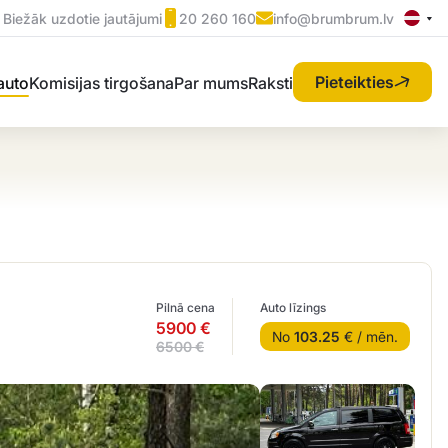
Biežāk uzdotie jautājumi
20 260 160
info@brumbrum.lv
Pieteikties
 auto
Komisijas tirgošana
Par mums
Raksti
Pilnā cena
Auto līzings
5900 €
No
103.25
€ / mēn.
6500 €