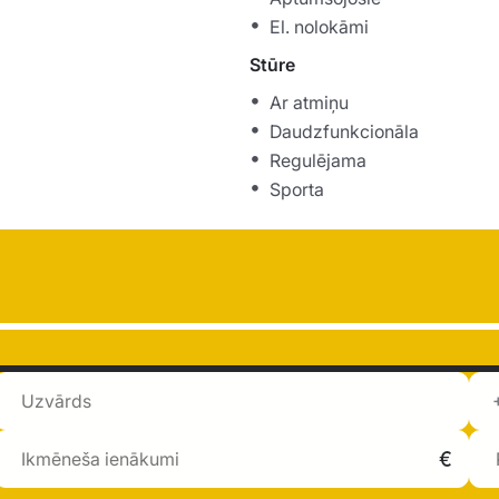
El. nolokāmi
Stūre
Ar atmiņu
Daudzfunkcionāla
Regulējama
Sporta