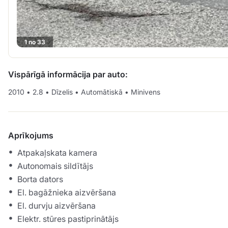
1 no 33
Vispārīgā informācija par auto:
2010
•
2.8
•
Dīzelis
•
Automātiskā
•
Minivens
Aprīkojums
Atpakaļskata kamera
Autonomais sildītājs
Borta dators
El. bagāžnieka aizvēršana
El. durvju aizvēršana
Elektr. stūres pastiprinātājs