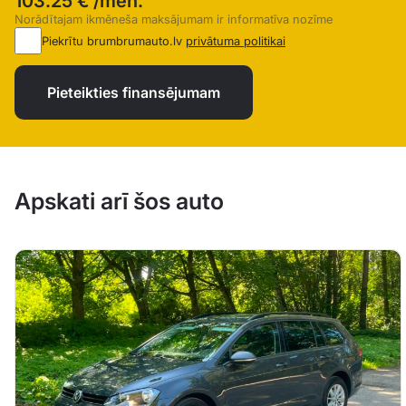
103.25 €
/mēn.
Norādītajam ikmēneša maksājumam ir informatīva nozīme
Piekrītu brumbrumauto.lv
privātuma politikai
Pieteikties finansējumam
Apskati arī šos auto