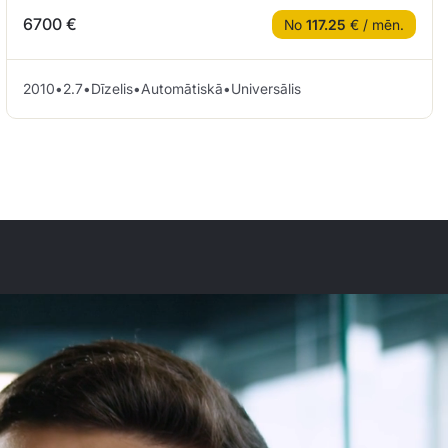
6700 €
No
117.25
€ / mēn.
2010
•
2.7
•
Dīzelis
•
Automātiskā
•
Universālis