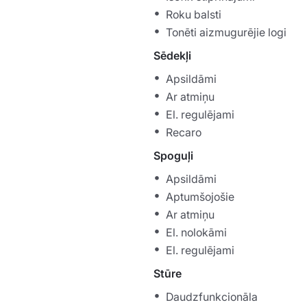
Roku balsti
Tonēti aizmugurējie logi
Sēdekļi
Apsildāmi
Ar atmiņu
El. regulējami
Recaro
Spoguļi
Apsildāmi
Aptumšojošie
Ar atmiņu
El. nolokāmi
El. regulējami
Stūre
Daudzfunkcionāla