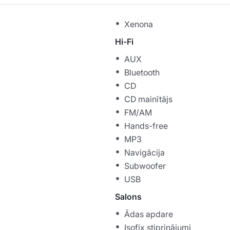
Xenona
Hi-Fi
AUX
Bluetooth
CD
CD mainītājs
FM/AM
Hands-free
MP3
Navigācija
Subwoofer
USB
Salons
Ādas apdare
Isofix stiprinājumi