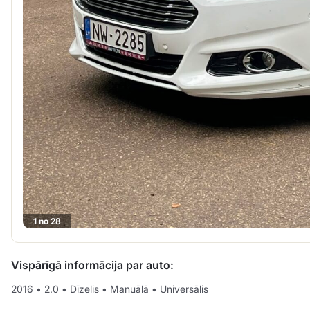
1 no 28
Vispārīgā informācija par auto:
2016
•
2.0
•
Dīzelis
•
Manuālā
•
Universālis