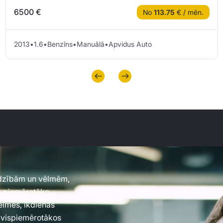
6500 €
No
113.75
€ / mēn.
2013
•
1.6
•
Benzīns
•
Manuālā
•
Apvidus Auto
jadzībām un vēlmēm,
es piemērotāko
vēlmes, ikdienas
 vispiemērotākos