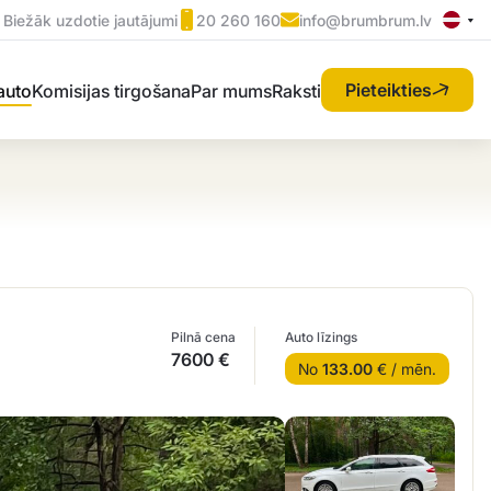
Biežāk uzdotie jautājumi
20 260 160
info@brumbrum.lv
Pieteikties
 auto
Komisijas tirgošana
Par mums
Raksti
Pilnā cena
Auto līzings
7600 €
No
133.00
€ / mēn.