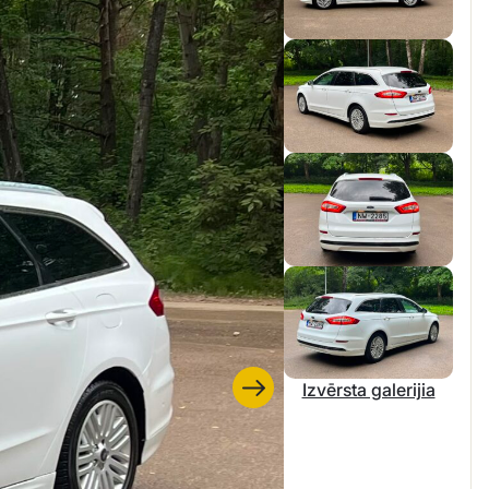
Izvērsta galerijia