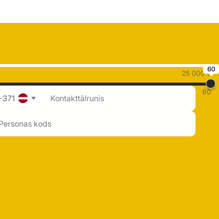
60
25 000 €
60
+371