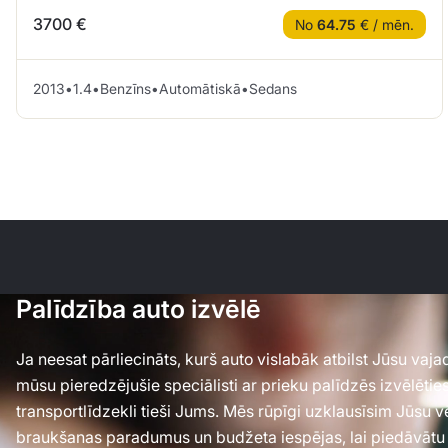
3700 €
No
64.75
€ / mēn.
2013
•
1.4
•
Benzīns
•
Automātiskā
•
Sedans
Palīdzība auto izvēlē
Ja neesat pārliecināts, kurš auto vislabāk atbilst Jūsu va
mūsu pieredzējušie speciālisti ar prieku palīdzēs izvēlēti
transportlīdzekli tieši Jums. Mēs rūpīgi uzklausīsim Jūsu 
braukšanas paradumus un budžeta iespējas, lai piedāvātu