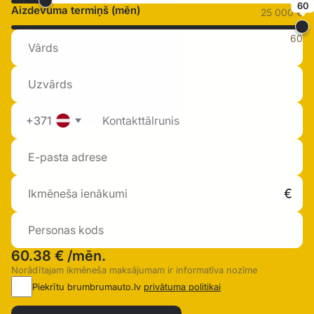
60
Aizdevuma termiņš (mēn)
25 000 €
60
+371
60.38 €
/mēn.
Norādītajam ikmēneša maksājumam ir informatīva nozīme
Piekrītu brumbrumauto.lv
privātuma politikai