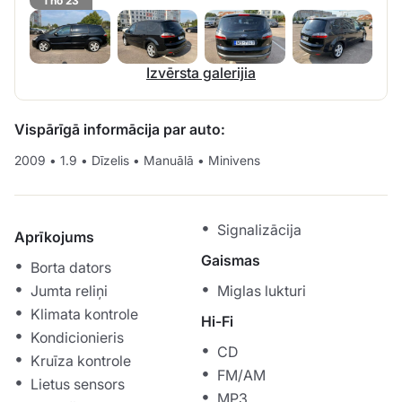
1 no 23
Izvērsta galerijia
Vispārīgā informācija par auto:
2009
•
1.9
•
Dīzelis
•
Manuālā
•
Minivens
Signalizācija
Aprīkojums
Gaismas
Borta dators
Jumta reliņi
Miglas lukturi
Klimata kontrole
Hi-Fi
Kondicionieris
CD
Kruīza kontrole
FM/AM
Lietus sensors
MP3