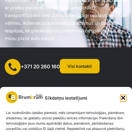
ar prieku palīdzēs izvēlēties piemērotāko
transportlīdzekli tieši Jums. Mēs rūpīgi uzklausīsim Jūsu
vēlmes, ikdienas braukšanas paradumus un budžeta
iespējas, lai piedāvātu vispiemērotākos risinājumus no
mūsu plašā auto klāsta.
Visi kontakti
+371 20 260 160
Sīkdatņu iestatījumi
SIA "AUTOCLICK", Reģ. Nr. 40203371960, Adrese: Mazjumpravas
Lai nodrošinātu labāko pieredzi, mēs izmantojam tehnoloģijas, piemēram,
sīkdatnes, lai glabātu un/vai piekļūtu ierīces informācijai. Piekrišana šīm
iela 77, Rīga, LV-1063 |
20260160
tehnoloģijām ļaus mums apstrādāt datus, piemēram, pārlūkošanas
uzvedību vai unikālus ID šajā vietnē. Nepiekrītot vai atsaucot piekrišanu,