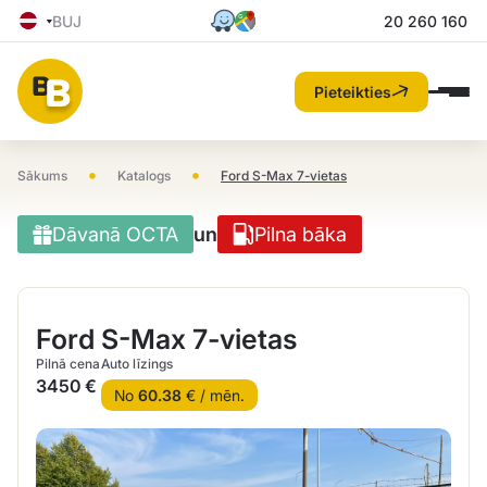
BUJ
20 260 160
Pieteikties
•
•
Sākums
Katalogs
Ford S-Max 7-vietas
Dāvanā OCTA
un
Pilna bāka
Ford S-Max 7-vietas
Pilnā cena
Auto līzings
3450 €
No
60.38
€ / mēn.