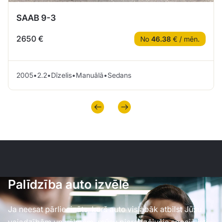
SAAB 9-3
2650 €
No
46.38
€ / mēn.
2005
•
2.2
•
Dīzelis
•
Manuālā
•
Sedans
Palīdzība auto izvēlē
Ja neesat pārliecināts, kurš auto vislabāk atbilst Jūsu
vajadzībām un vēlmēm, mūsu pieredzējušie speciālisti