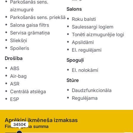
Parkošanās sens.
Salons
aizmugurē
Parkošanās sens. priekšā
Roku balsti
Salona gaisa filtrs
Saulessargi logiem
Servisa grāmatiņa
Tonēti aizmugurējie logi
Sliekšņi
Apsildāmi
Spoileris
El. regulējami
Drošība
Spoguļi
ABS
El. nolokāmi
Air-bag
Stūre
ASR
Daudzfunkcionāla
Centrālā atslēga
Regulējama
ESP
Aprēķini ikmēneša izmaksas
3450€
Finansējuma summa