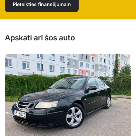
Pieteikties finansējumam
Apskati arī šos auto