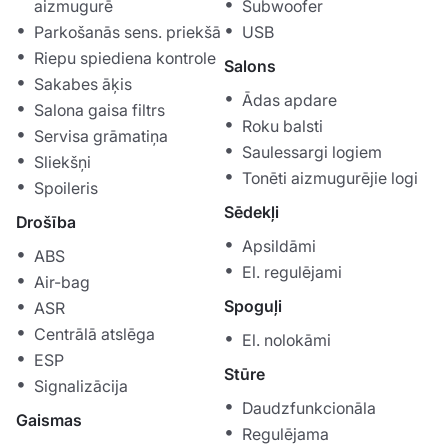
aizmugurē
Subwoofer
Parkošanās sens. priekšā
USB
Riepu spiediena kontrole
Salons
Sakabes āķis
Ādas apdare
Salona gaisa filtrs
Roku balsti
Servisa grāmatiņa
Saulessargi logiem
Sliekšņi
Tonēti aizmugurējie logi
Spoileris
Sēdekļi
Drošība
Apsildāmi
ABS
El. regulējami
Air-bag
Spoguļi
ASR
Centrālā atslēga
El. nolokāmi
ESP
Stūre
Signalizācija
Daudzfunkcionāla
Gaismas
Regulējama