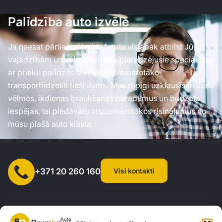
Palīdzība auto izvēlē
Ja neesat pārliecināts, kurš auto vislabāk atbilst Jūsu
vajadzībām un vēlmēm, mūsu pieredzējušie speciālisti
ar prieku palīdzēs izvēlēties piemērotāko
transportlīdzekli tieši Jums. Mēs rūpīgi uzklausīsim Jūsu
vēlmes, ikdienas braukšanas paradumus un budžeta
iespējas, lai piedāvātu vispiemērotākos risinājumus no
mūsu plašā auto klāsta.
Visi kontakti
+371 20 260 160