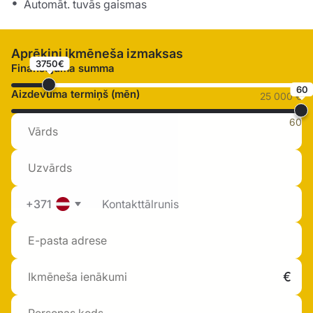
Automāt. tuvās gaismas
Aprēķini ikmēneša izmaksas
3750€
Finansējuma summa
60
Aizdevuma termiņš (mēn)
25 000 €
60
+371