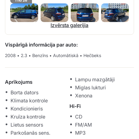
1 no 26
Izvērsta galerijia
Vispārīgā informācija par auto:
2008
•
2.3
•
Benzīns
•
Automātiskā
•
Hečbeks
Lampu mazgātāji
Aprīkojums
Miglas lukturi
Borta dators
Xenona
Klimata kontrole
Hi-Fi
Kondicionieris
Kruīza kontrole
CD
Lietus sensors
FM/AM
Parkošanās sens.
MP3