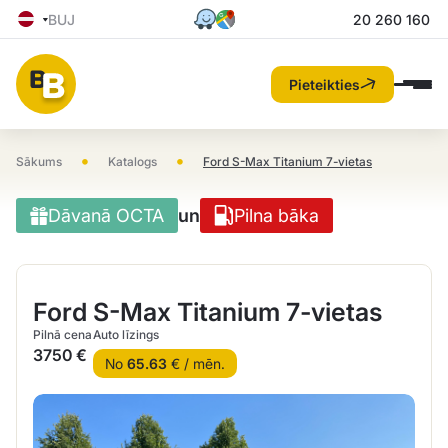
BUJ
20 260 160
Pieteikties
•
•
Sākums
Katalogs
Ford S-Max Titanium 7-vietas
Dāvanā OCTA
un
Pilna bāka
Ford S-Max Titanium 7-vietas
Pilnā cena
Auto līzings
3750 €
No
65.63
€ / mēn.