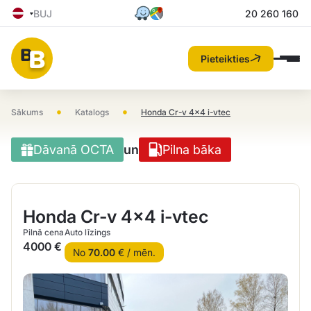
BUJ
20 260 160
Pieteikties
•
•
Sākums
Katalogs
Honda Cr-v 4×4 i-vtec
Dāvanā OCTA
un
Pilna bāka
Honda Cr-v 4×4 i-vtec
Pilnā cena
Auto līzings
4000 €
No
70.00
€ / mēn.