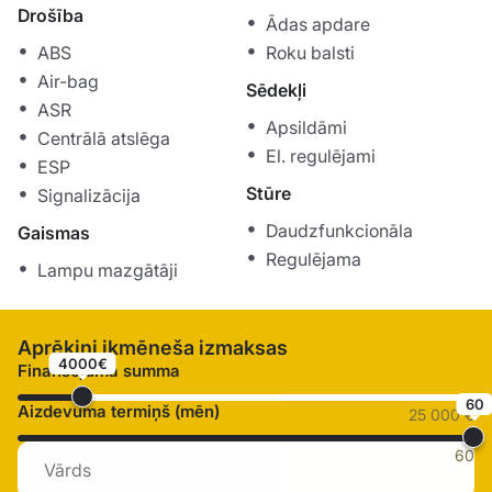
Drošība
Ādas apdare
ABS
Roku balsti
Air-bag
Sēdekļi
ASR
Apsildāmi
Centrālā atslēga
El. regulējami
ESP
Stūre
Signalizācija
Daudzfunkcionāla
Gaismas
Regulējama
Lampu mazgātāji
Aprēķini ikmēneša izmaksas
4000€
Finansējuma summa
60
Aizdevuma termiņš (mēn)
25 000 €
60