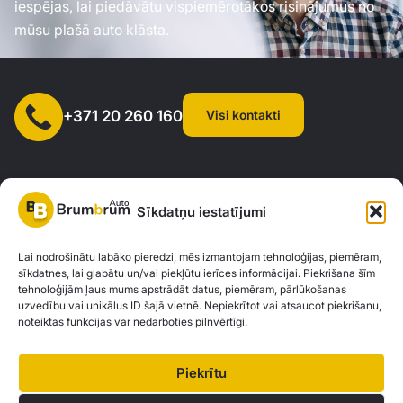
iespējas, lai piedāvātu vispiemērotākos risinājumus no
mūsu plašā auto klāsta.
Visi kontakti
+371 20 260 160
Sīkdatņu iestatījumi
SIA "AUTOCLICK", Reģ. Nr. 40203371960, Adrese: Mazjumpravas
Lai nodrošinātu labāko pieredzi, mēs izmantojam tehnoloģijas, piemēram,
sīkdatnes, lai glabātu un/vai piekļūtu ierīces informācijai. Piekrišana šīm
iela 77, Rīga, LV-1063 |
20260160
tehnoloģijām ļaus mums apstrādāt datus, piemēram, pārlūkošanas
uzvedību vai unikālus ID šajā vietnē. Nepiekrītot vai atsaucot piekrišanu,
noteiktas funkcijas var nedarboties pilnvērtīgi.
Privātuma politika
Kontakti
Brum Brum Auto nav finanšu iestāde, bet sadarbojas ar vairākām bankām un
Piekrītu
kreditētājiem, lai palīdzētu jums izvērtēt auto finansējuma iespējas. Mēs
piedāvājam konsultācijas un atbalstu, lai atrastu vislabākos finanšu risinājumus,