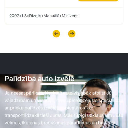
2007
•
1.8
•
Dīzelis
•
Manuālā
•
Minivens
Palīdzība auto izvēlē
Ja neesat pārliecināts, kurš auto vislabāk atbilst Jūsu
vajadzībām un vēlmēm, mūsu pieredzējušie speciālisti
ar prieku palīdzēs izvēlēties piemērotāko
transportlīdzekli tieši Jums. Mēs rūpīgi uzklausīsim Jūsu
vēlmes, ikdienas braukšanas paradumus un budžeta