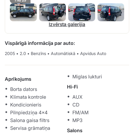
1 no 25
Izvērsta galerijia
Vispārīgā informācija par auto:
2005
•
2.0
•
Benzīns
•
Automātiskā
•
Apvidus Auto
Miglas lukturi
Aprīkojums
Hi-Fi
Borta dators
Klimata kontrole
AUX
Kondicionieris
CD
Pilnpiedziņa 4x4
FM/AM
Salona gaisa filtrs
MP3
Servisa grāmatiņa
Salons