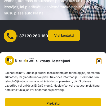
vēlmes, ikdienas braukšanas paradumus un budžeta
iespējas, lai piedāvātu vispiemērotākos risinājumus no
mūsu plašā auto klāsta.
Visi kontakti
+371 20 260 160
Sīkdatņu iestatījumi
SIA "AUTOCLICK", Reģ. Nr. 40203371960, Adrese: Mazjumpravas
Lai nodrošinātu labāko pieredzi, mēs izmantojam tehnoloģijas, piemēram,
sīkdatnes, lai glabātu un/vai piekļūtu ierīces informācijai. Piekrišana šīm
iela 77, Rīga, LV-1063 |
20260160
tehnoloģijām ļaus mums apstrādāt datus, piemēram, pārlūkošanas
uzvedību vai unikālus ID šajā vietnē. Nepiekrītot vai atsaucot piekrišanu,
noteiktas funkcijas var nedarboties pilnvērtīgi.
Privātuma politika
Kontakti
Brum Brum Auto nav finanšu iestāde, bet sadarbojas ar vairākām bankām un
Piekrītu