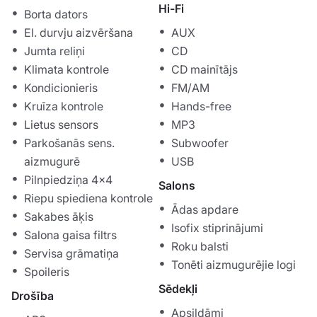
Hi-Fi
Borta dators
El. durvju aizvēršana
AUX
Jumta reliņi
CD
Klimata kontrole
CD mainītājs
Kondicionieris
FM/AM
Kruīza kontrole
Hands-free
Lietus sensors
MP3
Parkošanās sens.
Subwoofer
aizmugurē
USB
Pilnpiedziņa 4x4
Salons
Riepu spiediena kontrole
Ādas apdare
Sakabes āķis
Isofix stiprinājumi
Salona gaisa filtrs
Roku balsti
Servisa grāmatiņa
Tonēti aizmugurējie logi
Spoileris
Sēdekļi
Drošība
Apsildāmi