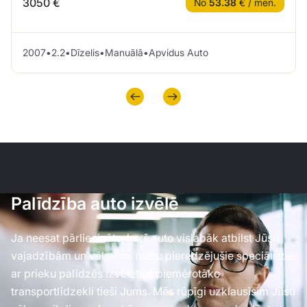
3050 €
No
53.38
€ / mēn.
2007
•
2.2
•
Dīzelis
•
Manuālā
•
Apvidus Auto
Palīdzība auto izvēlē
Ja neesat pārliecināts, kurš auto vislabāk atbilst Jūsu
vajadzībām un vēlmēm, mūsu pieredzējušie speciālisti
ar prieku palīdzēs izvēlēties piemērotāko
transportlīdzekli tieši Jums. Mēs rūpīgi uzklausīsim Jūsu