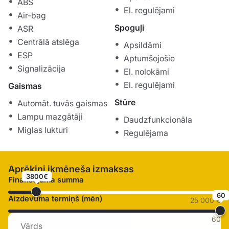
ABS
El. regulējami
Air-bag
Spoguļi
ASR
Centrālā atslēga
Apsildāmi
ESP
Aptumšojošie
Signalizācija
El. nolokāmi
El. regulējami
Gaismas
Stūre
Automāt. tuvās gaismas
Lampu mazgātāji
Daudzfunkcionāla
Miglas lukturi
Regulējama
Aprēķini ikmēneša izmaksas
3800€
Finansējuma summa
60
Aizdevuma termiņš (mēn)
25 000 €
60