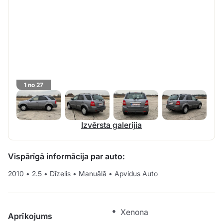
1 no 27
Izvērsta galerijia
Vispārīgā informācija par auto:
2010
•
2.5
•
Dīzelis
•
Manuālā
•
Apvidus Auto
Xenona
Aprīkojums