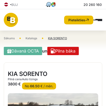
BUJ
20 260 160
Pieteikties
•
•
Sākums
Katalogs
KIA SORENTO
Dāvanā OCTA
un
Pilna bāka
KIA SORENTO
Pilnā cena
Auto līzings
3800 €
No
66.50
€ / mēn.