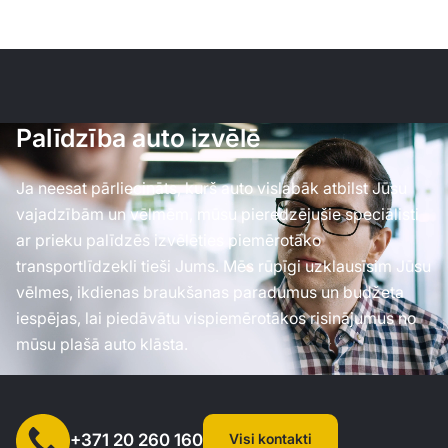
Palīdzība auto izvēlē
Ja neesat pārliecināts, kurš auto vislabāk atbilst Jūsu
vajadzībām un vēlmēm, mūsu pieredzējušie speciālisti
ar prieku palīdzēs izvēlēties piemērotāko
transportlīdzekli tieši Jums. Mēs rūpīgi uzklausīsim Jūsu
vēlmes, ikdienas braukšanas paradumus un budžeta
iespējas, lai piedāvātu vispiemērotākos risinājumus no
mūsu plašā auto klāsta.
Visi kontakti
+371 20 260 160