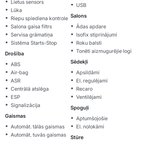
Lietus sensors
USB
Lūka
Salons
Riepu spiediena kontrole
Salona gaisa filtrs
Ādas apdare
Servisa grāmatiņa
Isofix stiprinājumi
Sistēma Starts-Stop
Roku balsti
Tonēti aizmugurējie logi
Drošība
Sēdekļi
ABS
Air-bag
Apsildāmi
ASR
El. regulējami
Centrālā atslēga
Recaro
ESP
Ventilējami
Signalizācija
Spoguļi
Gaismas
Aptumšojošie
Automāt. tālās gaismas
El. nolokāmi
Automāt. tuvās gaismas
Stūre