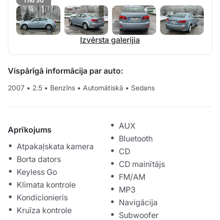
1 no 30
Izvērsta galerijia
Vispārīgā informācija par auto:
2007
•
2.5
•
Benzīns
•
Automātiskā
•
Sedans
AUX
Aprīkojums
Bluetooth
Atpakaļskata kamera
CD
Borta dators
CD mainītājs
Keyless Go
FM/AM
Klimata kontrole
MP3
Kondicionieris
Navigācija
Kruīza kontrole
Subwoofer