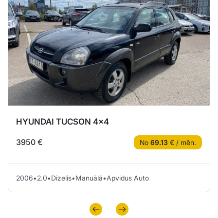
HYUNDAI TUCSON 4×4
3950 €
No
69.13
€ / mēn.
2006
•
2.0
•
Dīzelis
•
Manuālā
•
Apvidus Auto