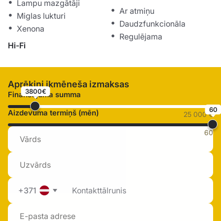
Lampu mazgātāji
Ar atmiņu
Miglas lukturi
Daudzfunkcionāla
Xenona
Regulējama
Hi-Fi
Aprēķini ikmēneša izmaksas
3800€
Finansējuma summa
60
Aizdevuma termiņš (mēn)
25 000 €
60
+371