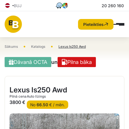
BUJ
20 260 160
Pieteikties
•
•
Sākums
Katalogs
Lexus Is250 Awd
Dāvanā OCTA
un
Pilna bāka
Lexus Is250 Awd
Pilnā cena
Auto līzings
3800 €
No
66.50
€ / mēn.