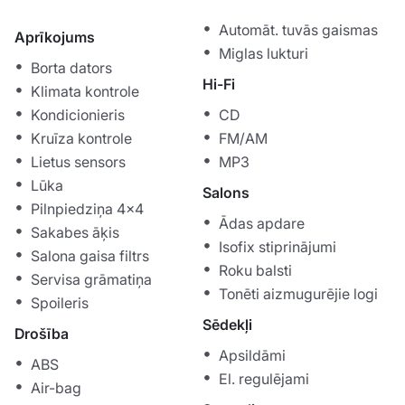
Automāt. tuvās gaismas
Aprīkojums
Miglas lukturi
Borta dators
Hi-Fi
Klimata kontrole
Kondicionieris
CD
Kruīza kontrole
FM/AM
Lietus sensors
MP3
Lūka
Salons
Pilnpiedziņa 4x4
Ādas apdare
Sakabes āķis
Isofix stiprinājumi
Salona gaisa filtrs
Roku balsti
Servisa grāmatiņa
Tonēti aizmugurējie logi
Spoileris
Sēdekļi
Drošība
Apsildāmi
ABS
El. regulējami
Air-bag