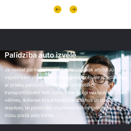
Palīdzība auto izvēlē
Ja neesat pārliecināts, kurš auto vislabāk atbilst Jūsu
vajadzībām un vēlmēm, mūsu pieredzējušie speciālisti
ar prieku palīdzēs izvēlēties piemērotāko
transportlīdzekli tieši Jums. Mēs rūpīgi uzklausīsim Jūsu
vēlmes, ikdienas braukšanas paradumus un budžeta
iespējas, lai piedāvātu vispiemērotākos risinājumus no
mūsu plašā auto klāsta.