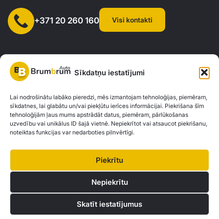
Visi kontakti
+371 20 260 160
Sīkdatņu iestatījumi
SIA "AUTOCLICK", Reģ. Nr. 40203371960, Adrese: Mazjumpravas
Lai nodrošinātu labāko pieredzi, mēs izmantojam tehnoloģijas, piemēram,
sīkdatnes, lai glabātu un/vai piekļūtu ierīces informācijai. Piekrišana šīm
iela 77, Rīga, LV-1063 |
20260160
tehnoloģijām ļaus mums apstrādāt datus, piemēram, pārlūkošanas
uzvedību vai unikālus ID šajā vietnē. Nepiekrītot vai atsaucot piekrišanu,
noteiktas funkcijas var nedarboties pilnvērtīgi.
Privātuma politika
Kontakti
Brum Brum Auto nav finanšu iestāde, bet sadarbojas ar vairākām bankām un
Piekrītu
kreditētājiem, lai palīdzētu jums izvērtēt auto finansējuma iespējas. Mēs
piedāvājam konsultācijas un atbalstu, lai atrastu vislabākos finanšu risinājumus,
Nepiekrītu
kas atbilst jūsu individuālajām vajadzībām un iespējām.
Skatīt iestatījumus
© 2026 Brum Brum Auto