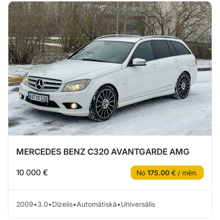
MERCEDES BENZ C320 AVANTGARDE AMG
10 000 €
No
175.00
€ / mēn.
2009
•
3.0
•
Dīzelis
•
Automātiskā
•
Universālis