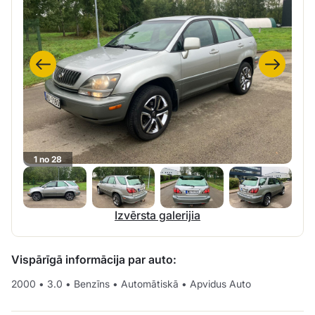
1 no 28
Izvērsta galerijia
Vispārīgā informācija par auto:
2000
•
3.0
•
Benzīns
•
Automātiskā
•
Apvidus Auto