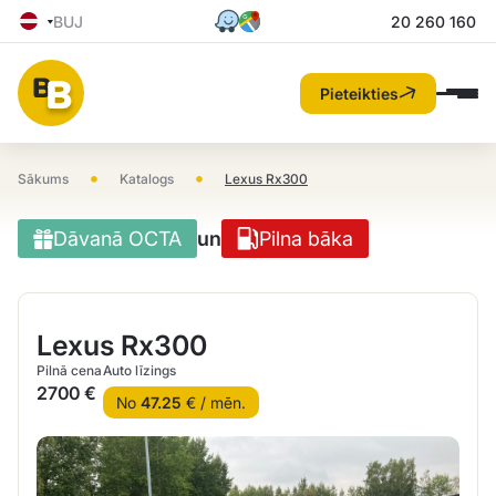
BUJ
20 260 160
Pieteikties
•
•
Sākums
Katalogs
Lexus Rx300
Dāvanā OCTA
un
Pilna bāka
Lexus Rx300
Pilnā cena
Auto līzings
2700 €
No
47.25
€ / mēn.