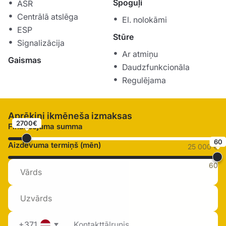
Spoguļi
ASR
Centrālā atslēga
El. nolokāmi
ESP
Stūre
Signalizācija
Ar atmiņu
Gaismas
Daudzfunkcionāla
Regulējama
Aprēķini ikmēneša izmaksas
2700€
Finansējuma summa
60
Aizdevuma termiņš (mēn)
25 000 €
60
+371