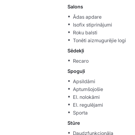
Salons
Ādas apdare
Isofix stiprinājumi
Roku balsti
Tonēti aizmugurējie logi
Sēdekļi
Recaro
Spoguļi
Apsildāmi
Aptumšojošie
El. nolokāmi
El. regulējami
Sporta
Stūre
Daudzfunkcionāla