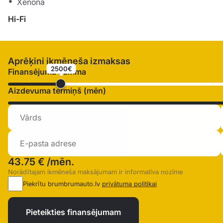
Xenona
Hi-Fi
Aprēķini ikmēneša izmaksas
2500€
Finansējuma summa
Aizdevuma termiņš (mēn)
43.75 €
/mēn.
Norādītajam ikmēneša maksājumam ir informatīva nozīme
Piekrītu brumbrumauto.lv
privātuma politikai
Pieteikties finansējumam