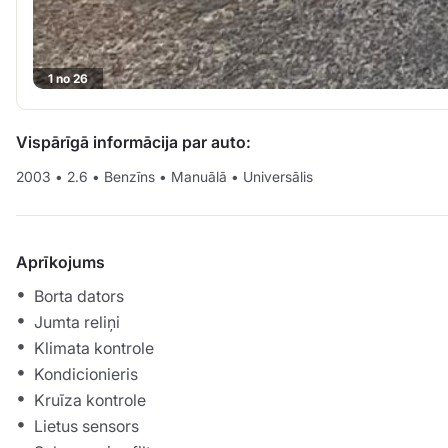
1 no 26
Vispārīgā informācija par auto:
2003
•
2.6
•
Benzīns
•
Manuālā
•
Universālis
Aprīkojums
Borta dators
Jumta reliņi
Klimata kontrole
Kondicionieris
Kruīza kontrole
Lietus sensors