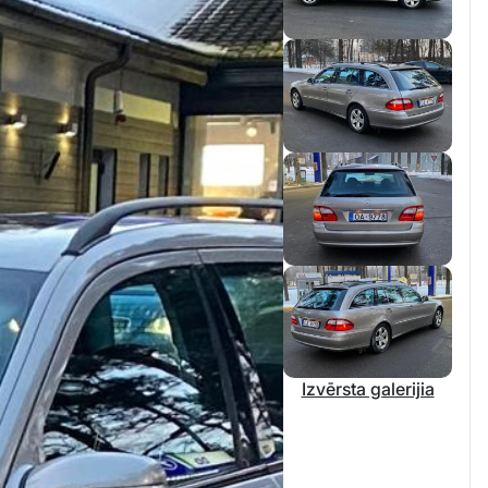
Izvērsta galerijia