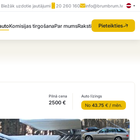
Biežāk uzdotie jautājumi
20 260 160
info@brumbrum.lv
Pieteikties
 auto
Komisijas tirgošana
Par mums
Raksti
Pilnā cena
Auto līzings
2500 €
No
43.75
€ / mēn.