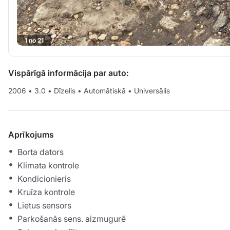
1 no 21
Vispārīgā informācija par auto:
2006
•
3.0
•
Dīzelis
•
Automātiskā
•
Universālis
Aprīkojums
Borta dators
Klimata kontrole
Kondicionieris
Kruīza kontrole
Lietus sensors
Parkošanās sens. aizmugurē