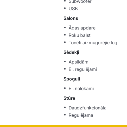
Subwoofer
USB
Salons
Ādas apdare
Roku balsti
Tonēti aizmugurējie logi
Sēdekļi
Apsildāmi
El. regulējami
Spoguļi
El. nolokāmi
Stūre
Daudzfunkcionāla
Regulējama