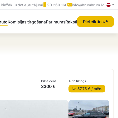
Biežāk uzdotie jautājumi
20 260 160
info@brumbrum.lv
Pieteikties
 auto
Komisijas tirgošana
Par mums
Raksti
Pilnā cena
Auto līzings
3300 €
No
57.75
€ / mēn.