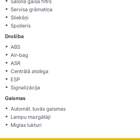
Salona gaisa filtrs
Servisa grāmatiņa
Sliekšņi
Spoileris
Drošība
ABS
Air-bag
ASR
Centrālā atslēga
ESP
Signalizācija
Gaismas
Automāt. tuvās gaismas
Lampu mazgātāji
Miglas lukturi