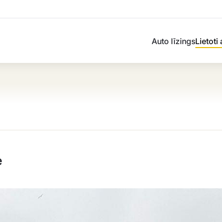
Auto līzings
Lietoti
e