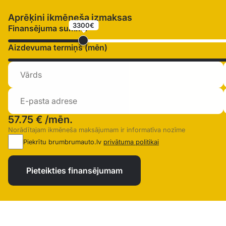
Aprēķini ikmēneša izmaksas
3300€
Finansējuma summa
Aizdevuma termiņš (mēn)
57.75 €
/mēn.
Norādītajam ikmēneša maksājumam ir informatīva nozīme
Piekrītu brumbrumauto.lv
privātuma politikai
Pieteikties finansējumam