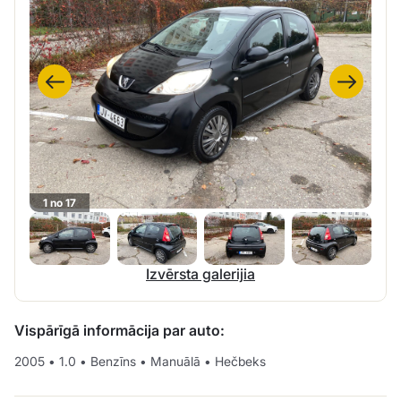
1 no 17
Izvērsta galerijia
Vispārīgā informācija par auto:
2005
•
1.0
•
Benzīns
•
Manuālā
•
Hečbeks