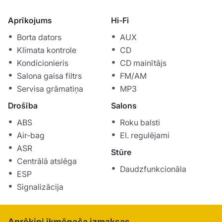
Aprīkojums
Hi-Fi
Borta dators
AUX
Klimata kontrole
CD
Kondicionieris
CD mainītājs
Salona gaisa filtrs
FM/AM
Servisa grāmatiņa
MP3
Drošība
Salons
ABS
Roku balsti
Air-bag
El. regulējami
ASR
Stūre
Centrālā atslēga
Daudzfunkcionāla
ESP
Signalizācija
Aprēķini ikmēneša izmaksas