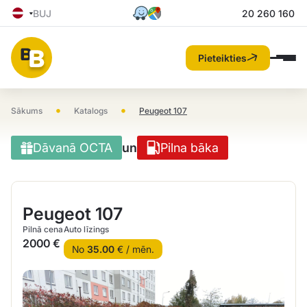
BUJ
20 260 160
Pieteikties
•
•
Sākums
Katalogs
Peugeot 107
Dāvanā OCTA
un
Pilna bāka
Peugeot 107
Pilnā cena
Auto līzings
2000 €
No
35.00
€ / mēn.