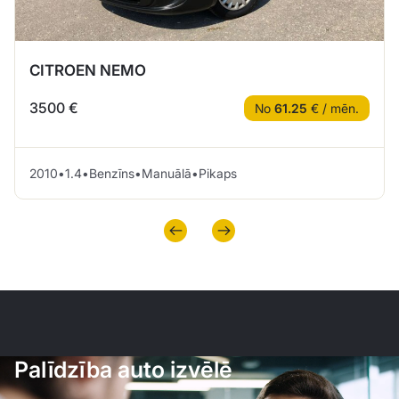
CITROEN NEMO
3500 €
No
61.25
€ / mēn.
2010
•
1.4
•
Benzīns
•
Manuālā
•
Pikaps
Palīdzība auto izvēlē