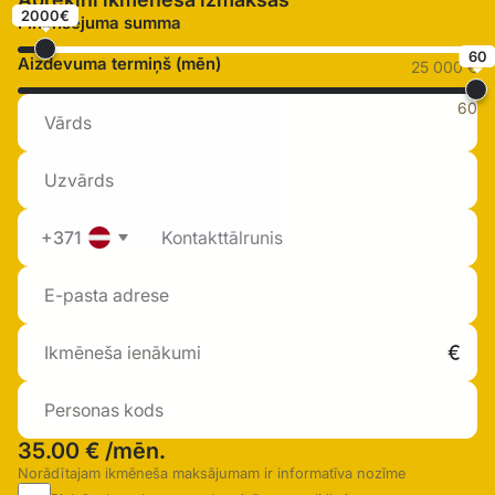
2000€
Finansējuma summa
60
Aizdevuma termiņš (mēn)
25 000 €
60
+371
35.00 €
/mēn.
Norādītajam ikmēneša maksājumam ir informatīva nozīme