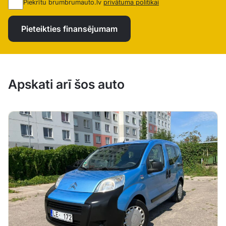
Piekrītu brumbrumauto.lv
privātuma politikai
Pieteikties finansējumam
Apskati arī šos auto