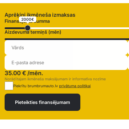
Aprēķini ikmēneša izmaksas
2000€
Finansējuma summa
Aizdevuma termiņš (mēn)
35.00 €
/mēn.
Norādītajam ikmēneša maksājumam ir informatīva nozīme
Piekrītu brumbrumauto.lv
privātuma politikai
Pieteikties finansējumam