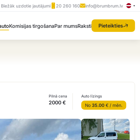
Biežāk uzdotie jautājumi
20 260 160
info@brumbrum.lv
Pieteikties
 auto
Komisijas tirgošana
Par mums
Raksti
Pilnā cena
Auto līzings
2000 €
No
35.00
€ / mēn.