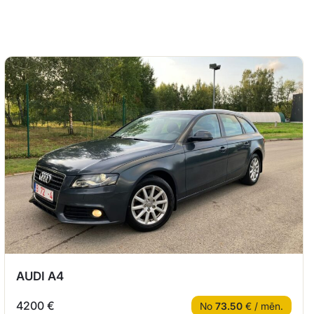
AUDI A4
4200 €
No
73.50
€ / mēn.