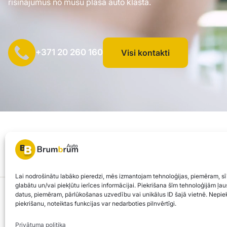
risinājumus no mūsu plašā auto klāsta.
+371 20 260 160
Visi kontakti
SIA "AUTOCLICK", Reģ. Nr. 40203371960, Adrese: Mazjumpravas i
© 2026 Brum Brum Auto
Lai nodrošinātu labāko pieredzi, mēs izmantojam tehnoloģijas, piemēram, sī
glabātu un/vai piekļūtu ierīces informācijai. Piekrišana šīm tehnoloģijām ļ
Brum Brum Auto nav finanšu iestāde, bet sadarbojas ar vairākām bankām un kred
datus, piemēram, pārlūkošanas uzvedību vai unikālus ID šajā vietnē. Nepiek
piekrišanu, noteiktas funkcijas var nedarboties pilnvērtīgi.
atbilst jūsu individuālajām vajadzībām un iespējām.
Privātuma politika