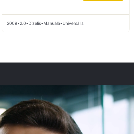
2009
•
2.0
•
Dīzelis
•
Manuālā
•
Universālis