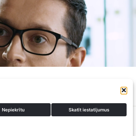
Privātuma politika
Kontakti
Nepiekrītu
Skatīt iestatījumus
konsultācijas un atbalstu, lai atrastu vislabākos finanšu risinājumus, kas