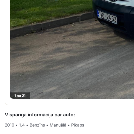
1 no 21
Vispārīgā informācija par auto:
2010
•
1.4
•
Benzīns
•
Manuālā
•
Pikaps