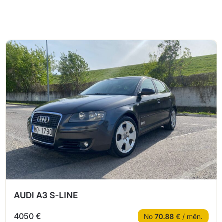
AUDI A3 S-LINE
4050 €
No
70.88
€ / mēn.