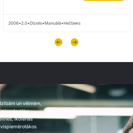
2006
•
2.0
•
Dīzelis
•
Manuālā
•
Hečbeks
jadzībām un vēlmēm,
es piemērotāko
vēlmes, ikdienas
 vispiemērotākos