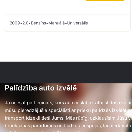
2009
•
2.0
•
Benzīns
•
Manuālā
•
Universālis
Palīdzība auto izvēlē
Ja neesat pārliecināts, kurš auto vislabāk atbilst Jūsu va
mūsu pieredzējušie speciālisti ar prieku palīdzēs izvēlēti
transportlīdzekli tieši Jums. Mēs rūpīgi uzklausīsim Jūsu 
braukšanas paradumus un budžeta iespējas, lai piedāvātu