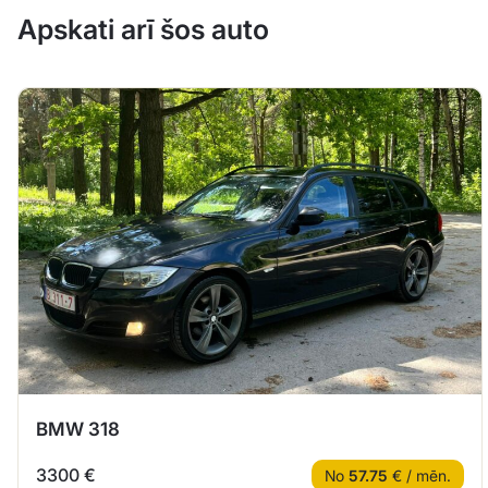
Apskati arī šos auto
BMW 318
3300 €
No
57.75
€ / mēn.