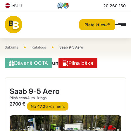
BUJ
20 260 160
Pieteikties
•
•
Sākums
Katalogs
Saab 9-5 Aero
Dāvanā OCTA
un
Pilna bāka
Saab 9-5 Aero
Pilnā cena
Auto līzings
2700 €
No
47.25
€ / mēn.