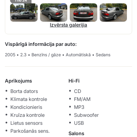
1 no 24
Izvērsta galerijia
Vispārīgā informācija par auto:
2005
•
2.3
•
Benzīns / gāze
•
Automātiskā
•
Sedans
Aprīkojums
Hi-Fi
Borta dators
CD
Klimata kontrole
FM/AM
Kondicionieris
MP3
Kruīza kontrole
Subwoofer
Lietus sensors
USB
Parkošanās sens.
Salons