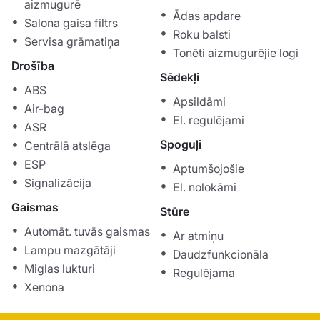
aizmugurē
Ādas apdare
Salona gaisa filtrs
Roku balsti
Servisa grāmatiņa
Tonēti aizmugurējie logi
Drošība
Sēdekļi
ABS
Apsildāmi
Air-bag
El. regulējami
ASR
Spoguļi
Centrālā atslēga
ESP
Aptumšojošie
Signalizācija
El. nolokāmi
Gaismas
Stūre
Automāt. tuvās gaismas
Ar atmiņu
Lampu mazgātāji
Daudzfunkcionāla
Miglas lukturi
Regulējama
Xenona