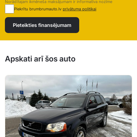
Norādītajam ikmēneša maksājumam ir informatīva nozīme
Piekrītu brumbrumauto.lv
privātuma politikai
Pieteikties finansējumam
Apskati arī šos auto