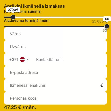
Aprēķini ikmēneša izmaksas
2700€
Finansējuma summa
60
Aizdevuma termiņš (mēn)
25 000 €
60
+371
47.25 €
/mēn.