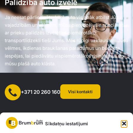
Palīdzība auto izvēlē
Ja neesat pārliecināts, kurš auto vislabāk atbilst Jūsu
vajadzībām un vēlmēm, mūsu pieredzējušie speciālisti
ar prieku palīdzēs izvēlēties piemērotāko
transportlīdzekli tieši Jums. Mēs rūpīgi uzklausīsim Jūsu
vēlmes, ikdienas braukšanas paradumus un budžeta
iespējas, lai piedāvātu vispiemērotākos risinājumus no
mūsu plašā auto klāsta.
Visi kontakti
+371 20 260 160
Sīkdatņu iestatījumi