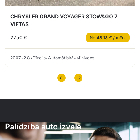
CHRYSLER GRAND VOYAGER STOW&GO 7
VIETAS
2750 €
No
48.13
€ / mēn.
2007
•
2.8
•
Dīzelis
•
Automātiskā
•
Minivens
Palīdzība auto izvēlē