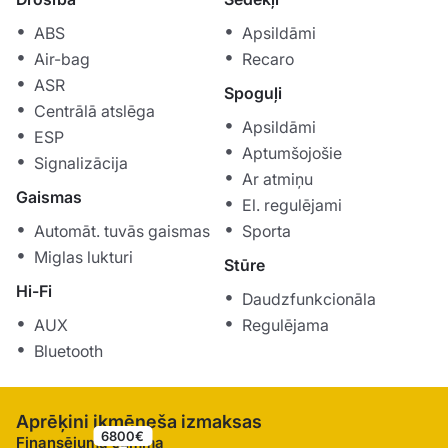
ABS
Apsildāmi
Air-bag
Recaro
ASR
Spoguļi
Centrālā atslēga
Apsildāmi
ESP
Aptumšojošie
Signalizācija
Ar atmiņu
Gaismas
El. regulējami
Automāt. tuvās gaismas
Sporta
Miglas lukturi
Stūre
Hi-Fi
Daudzfunkcionāla
AUX
Regulējama
Bluetooth
Aprēķini ikmēneša izmaksas
6800€
Finansējuma summa