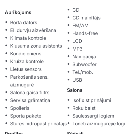
CD
Aprīkojums
CD mainītājs
Borta dators
FM/AM
El. durvju aizvēršana
Hands-free
Klimata kontrole
LCD
Klusuma zonu asistents
MP3
Kondicionieris
Navigācija
Kruīza kontrole
Subwoofer
Lietus sensors
Tel./mob.
Parkošanās sens.
USB
aizmugurē
Salons
Salona gaisa filtrs
Servisa grāmatiņa
Isofix stiprinājumi
Spoileris
Roku balsti
Sporta pakete
Saulessargi logiem
Stūres hidropastiprinātājs
Tonēti aizmugurējie logi
Drošība
Sēdekļi