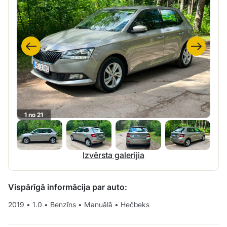
1 no 21
Izvērsta galerijia
Vispārīgā informācija par auto:
2019
•
1.0
•
Benzīns
•
Manuālā
•
Hečbeks