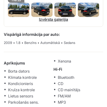
1 no 25
Izvērsta galerijia
Vispārīgā informācija par auto:
2009
•
1.8
•
Benzīns
•
Automātiskā
•
Sedans
Xenona
Aprīkojums
Hi-Fi
Borta dators
Klimata kontrole
Bluetooth
Kondicionieris
CD
Kruīza kontrole
CD mainītājs
Lietus sensors
FM/AM
Parkošanās sens.
MP3