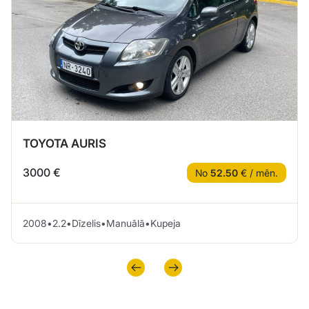
TOYOTA AURIS
3000 €
No
52.50
€ / mēn.
2008
•
2.2
•
Dīzelis
•
Manuālā
•
Kupeja