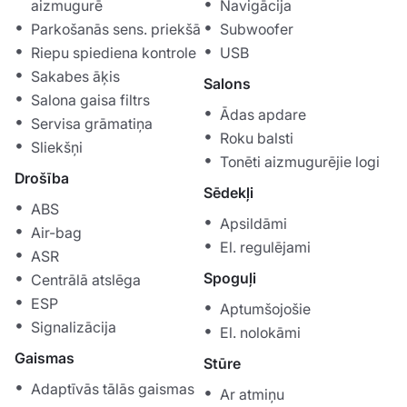
aizmugurē
Navigācija
Parkošanās sens. priekšā
Subwoofer
Riepu spiediena kontrole
USB
Sakabes āķis
Salons
Salona gaisa filtrs
Ādas apdare
Servisa grāmatiņa
Roku balsti
Sliekšņi
Tonēti aizmugurējie logi
Drošība
Sēdekļi
ABS
Apsildāmi
Air-bag
El. regulējami
ASR
Spoguļi
Centrālā atslēga
ESP
Aptumšojošie
Signalizācija
El. nolokāmi
Gaismas
Stūre
Adaptīvās tālās gaismas
Ar atmiņu