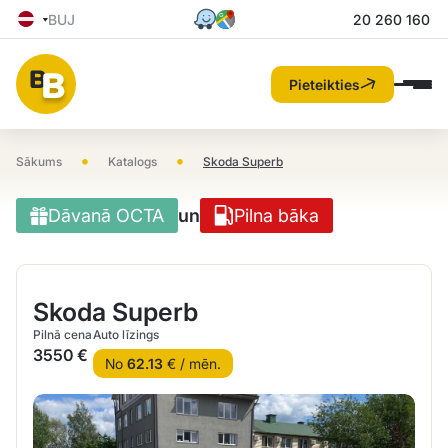
BUJ
20 260 160
Pieteikties
•
•
Sākums
Katalogs
Skoda Superb
Dāvanā OCTA
un
Pilna bāka
Skoda Superb
Pilnā cena
Auto līzings
3550 €
No
62.13
€ / mēn.