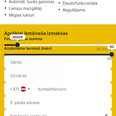
Automāt. tuvās gaismas
Daudzfunkcionāla
Lampu mazgātāji
Regulējama
Miglas lukturi
Aprēķini ikmēneša izmaksas
3550€
Finansējuma summa
60
Aizdevuma termiņš (mēn)
25 000 €
60
+371