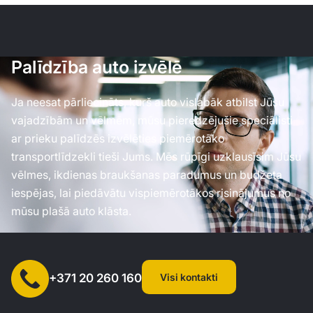
Palīdzība auto izvēlē
Ja neesat pārliecināts, kurš auto vislabāk atbilst Jūsu
vajadzībām un vēlmēm, mūsu pieredzējušie speciālisti
ar prieku palīdzēs izvēlēties piemērotāko
transportlīdzekli tieši Jums. Mēs rūpīgi uzklausīsim Jūsu
vēlmes, ikdienas braukšanas paradumus un budžeta
iespējas, lai piedāvātu vispiemērotākos risinājumus no
mūsu plašā auto klāsta.
Visi kontakti
+371 20 260 160