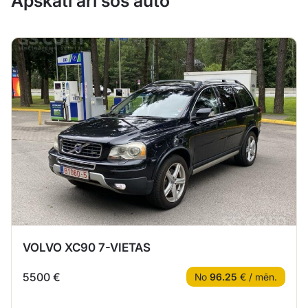
Apskati arī šos auto
VOLVO XC90 7-VIETAS
5500 €
No
96.25
€ / mēn.