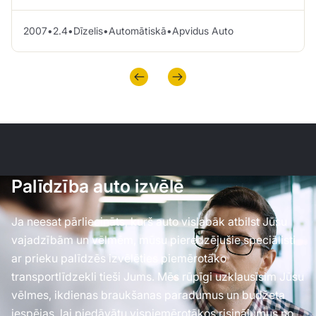
2007
•
2.4
•
Dīzelis
•
Automātiskā
•
Apvidus Auto
Palīdzība auto izvēlē
Ja neesat pārliecināts, kurš auto vislabāk atbilst Jūsu
vajadzībām un vēlmēm, mūsu pieredzējušie speciālisti
ar prieku palīdzēs izvēlēties piemērotāko
transportlīdzekli tieši Jums. Mēs rūpīgi uzklausīsim Jūsu
vēlmes, ikdienas braukšanas paradumus un budžeta
iespējas, lai piedāvātu vispiemērotākos risinājumus no