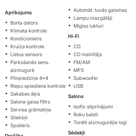
Automāt. tuvās gaismas
Aprīkojums
Lampu mazgātāji
Borta dators
Miglas lukturi
Klimata kontrole
Hi-Fi
Kondicionieris
Kruīza kontrole
CD
Lietus sensors
CD mainītājs
Parkošanās sens.
FM/AM
aizmugurē
MP3
Pilnpiedziņa 4x4
Subwoofer
Riepu spiediena kontrole
USB
Sakabes āķis
Salons
Salona gaisa filtrs
Isofix stiprinājumi
Servisa grāmatiņa
Roku balsti
Sliekšņi
Tonēti aizmugurējie logi
Spoileris
Sēdekļi
Drošība