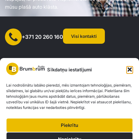
mūsu plašā auto klāsta.
Visi kontakti
+371 20 260 160
Sīkdatņu iestatījumi
SIA "AUTOCLICK", Reģ. Nr. 40203371960, Adrese: Mazjumpravas
Lai nodrošinātu labāko pieredzi, mēs izmantojam tehnoloģijas, piemēram,
sīkdatnes, lai glabātu un/vai piekļūtu ierīces informācijai. Piekrišana šīm
iela 77, Rīga, LV-1063 |
20260160
tehnoloģijām ļaus mums apstrādāt datus, piemēram, pārlūkošanas
uzvedību vai unikālus ID šajā vietnē. Nepiekrītot vai atsaucot piekrišanu,
noteiktas funkcijas var nedarboties pilnvērtīgi.
Privātuma politika
Kontakti
Brum Brum Auto nav finanšu iestāde, bet sadarbojas ar vairākām bankām un
Piekrītu
kreditētājiem, lai palīdzētu jums izvērtēt auto finansējuma iespējas. Mēs
piedāvājam konsultācijas un atbalstu, lai atrastu vislabākos finanšu risinājumus,