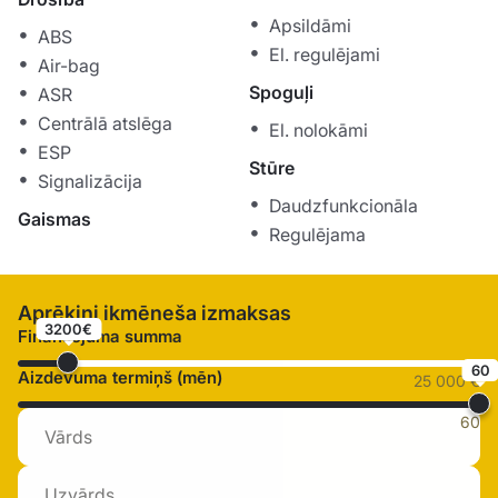
Apsildāmi
ABS
El. regulējami
Air-bag
Spoguļi
ASR
Centrālā atslēga
El. nolokāmi
ESP
Stūre
Signalizācija
Daudzfunkcionāla
Gaismas
Regulējama
Aprēķini ikmēneša izmaksas
3200€
Finansējuma summa
60
Aizdevuma termiņš (mēn)
25 000 €
60