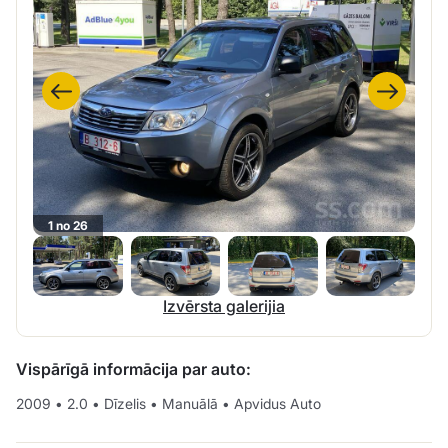
1 no 26
Izvērsta galerijia
Vispārīgā informācija par auto:
2009
•
2.0
•
Dīzelis
•
Manuālā
•
Apvidus Auto