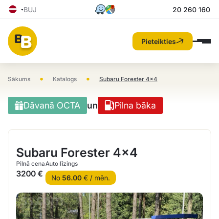
BUJ
20 260 160
Pieteikties
•
•
Sākums
Katalogs
Subaru Forester 4×4
Dāvanā OCTA
un
Pilna bāka
Subaru Forester 4×4
Pilnā cena
Auto līzings
3200 €
No
56.00
€ / mēn.