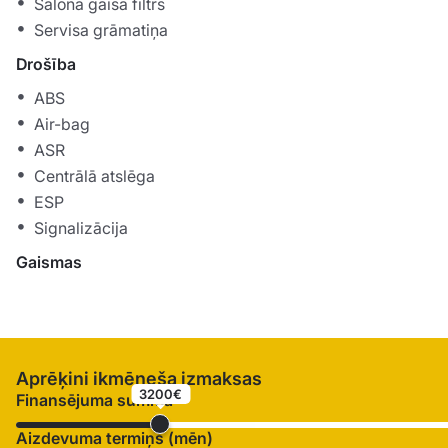
Salona gaisa filtrs
Servisa grāmatiņa
Drošība
ABS
Air-bag
ASR
Centrālā atslēga
ESP
Signalizācija
Gaismas
Aprēķini ikmēneša izmaksas
3200€
Finansējuma summa
Aizdevuma termiņš (mēn)