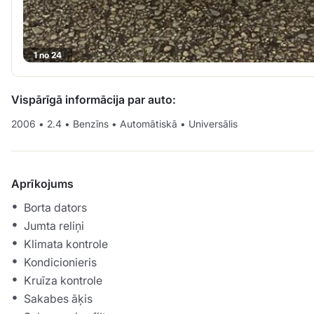
1 no 24
Vispārīgā informācija par auto:
2006
•
2.4
•
Benzīns
•
Automātiskā
•
Universālis
Aprīkojums
Borta dators
Jumta reliņi
Klimata kontrole
Kondicionieris
Kruīza kontrole
Sakabes āķis