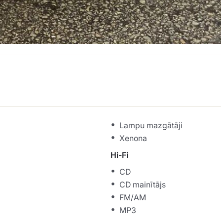
Lampu mazgātāji
Xenona
Hi-Fi
CD
CD mainītājs
FM/AM
MP3