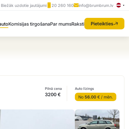
Biežāk uzdotie jautājumi
20 260 160
info@brumbrum.lv
Pieteikties
 auto
Komisijas tirgošana
Par mums
Raksti
Pilnā cena
Auto līzings
3200 €
No
56.00
€ / mēn.