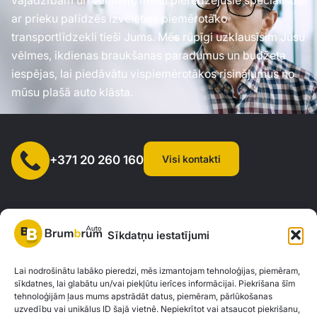
ar prieku palīdzēs izvēlēties piemērotāko
transportlīdzekli tieši Jums. Mēs rūpīgi uzklausīsim Jūsu
vēlmes, ikdienas braukšanas paradumus un budžeta
iespējas, lai piedāvātu vispiemērotākos risinājumus no
mūsu plašā auto klāsta.
Visi kontakti
+371 20 260 160
Sīkdatņu iestatījumi
SIA "AUTOCLICK", Reģ. Nr. 40203371960, Adrese: Mazjumpravas
Lai nodrošinātu labāko pieredzi, mēs izmantojam tehnoloģijas, piemēram,
sīkdatnes, lai glabātu un/vai piekļūtu ierīces informācijai. Piekrišana šīm
iela 77, Rīga, LV-1063 |
20260160
tehnoloģijām ļaus mums apstrādāt datus, piemēram, pārlūkošanas
uzvedību vai unikālus ID šajā vietnē. Nepiekrītot vai atsaucot piekrišanu,