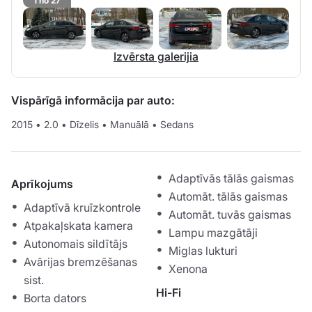
1 no 27
Izvērsta galerijia
Vispārīgā informācija par auto:
2015
•
2.0
•
Dīzelis
•
Manuālā
•
Sedans
Adaptīvās tālās gaismas
Aprīkojums
Automāt. tālās gaismas
Adaptīvā kruīzkontrole
Automāt. tuvās gaismas
Atpakaļskata kamera
Lampu mazgātāji
Autonomais sildītājs
Miglas lukturi
Avārijas bremzēšanas
Xenona
sist.
Hi-Fi
Borta dators