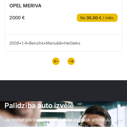
OPEL MERIVA
2000 €
No
35.00
€ / mēn.
2008
•
1.4
•
Benzīns
•
Manuālā
•
Hečbeks
Palīdzība auto izvēlē
Ja neesat pārliecināts, kurš auto vislabāk atbilst Jūsu
vajadzībām un vēlmēm, mūsu pieredzējušie speciālisti