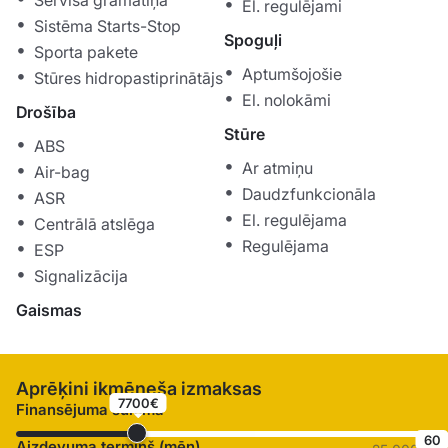
Servisa grāmatiņa
El. regulējami
Sistēma Starts-Stop
Spoguļi
Sporta pakete
Aptumšojošie
Stūres hidropastiprinātājs
El. nolokāmi
Drošība
Stūre
ABS
Ar atmiņu
Air-bag
Daudzfunkcionāla
ASR
El. regulējama
Centrālā atslēga
Regulējama
ESP
Signalizācija
Gaismas
Aprēķini ikmēneša izmaksas
7700€
Finansējuma summa
60
Aizdevuma termiņš (mēn)