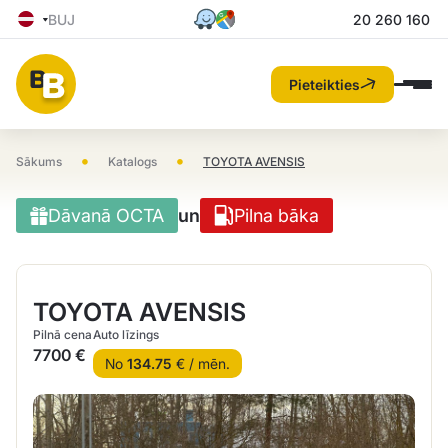
BUJ
20 260 160
Pieteikties
•
•
Sākums
Katalogs
TOYOTA AVENSIS
Dāvanā OCTA
un
Pilna bāka
TOYOTA AVENSIS
Pilnā cena
Auto līzings
7700 €
No
134.75
€ / mēn.