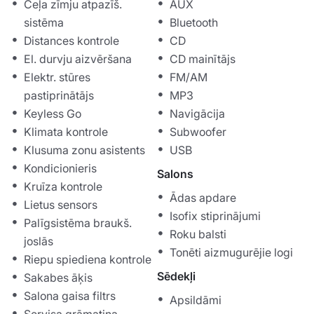
Ceļa zīmju atpazīš.
AUX
sistēma
Bluetooth
Distances kontrole
CD
El. durvju aizvēršana
CD mainītājs
Elektr. stūres
FM/AM
pastiprinātājs
MP3
Keyless Go
Navigācija
Klimata kontrole
Subwoofer
Klusuma zonu asistents
USB
Kondicionieris
Salons
Kruīza kontrole
Ādas apdare
Lietus sensors
Isofix stiprinājumi
Palīgsistēma braukš.
Roku balsti
joslās
Tonēti aizmugurējie logi
Riepu spiediena kontrole
Sēdekļi
Sakabes āķis
Salona gaisa filtrs
Apsildāmi