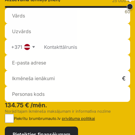
25 000 €
60
+371
134.75 €
/mēn.
Norādītajam ikmēneša maksājumam ir informatīva nozīme
Piekrītu brumbrumauto.lv
privātuma politikai
Pieteikties finansējumam