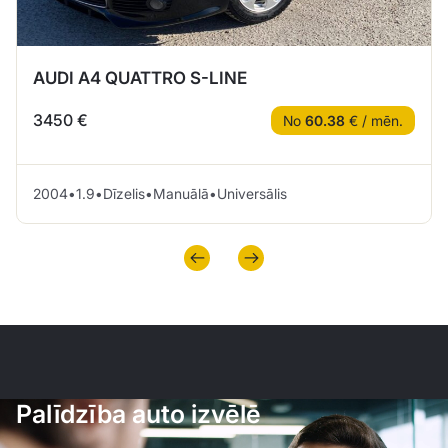
AUDI A4 QUATTRO S-LINE
3450 €
No
60.38
€ / mēn.
2004
•
1.9
•
Dīzelis
•
Manuālā
•
Universālis
Palīdzība auto izvēlē