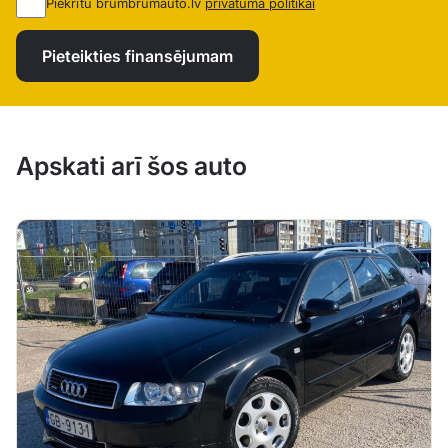
Piekrītu brumbrumauto.lv
privātuma politikai
Pieteikties finansējumam
Apskati arī šos auto