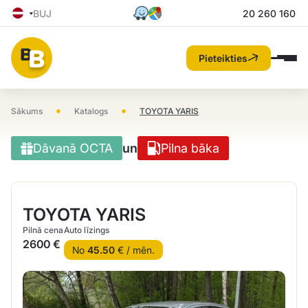
BUJ
20 260 160
Pieteikties
•
•
Sākums
Katalogs
TOYOTA YARIS
Dāvanā OCTA
un
Pilna bāka
TOYOTA YARIS
Pilnā cena
Auto līzings
2600 €
No
45.50
€ / mēn.