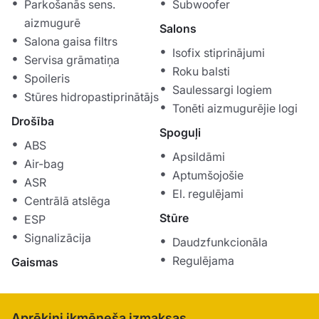
Parkošanās sens.
Subwoofer
aizmugurē
Salons
Salona gaisa filtrs
Isofix stiprinājumi
Servisa grāmatiņa
Roku balsti
Spoileris
Saulessargi logiem
Stūres hidropastiprinātājs
Tonēti aizmugurējie logi
Drošība
Spoguļi
ABS
Apsildāmi
Air-bag
Aptumšojošie
ASR
El. regulējami
Centrālā atslēga
Stūre
ESP
Signalizācija
Daudzfunkcionāla
Regulējama
Gaismas
Aprēķini ikmēneša izmaksas