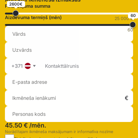
2600€
Finansējuma summa
60
Aizdevuma termiņš (mēn)
25 000 €
60
+371
45.50 €
/mēn.
Norādītajam ikmēneša maksājumam ir informatīva nozīme