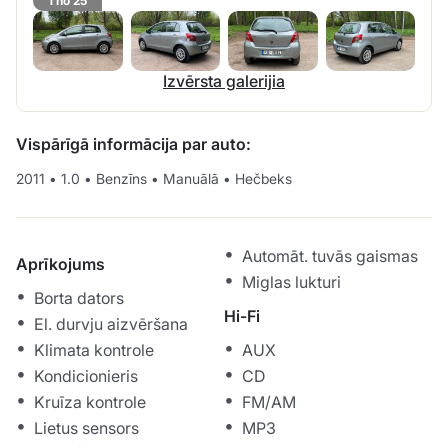
1 no 25
Izvērsta galerijia
Vispārīgā informācija par auto:
2011
•
1.0
•
Benzīns
•
Manuālā
•
Hečbeks
Automāt. tuvās gaismas
Aprīkojums
Miglas lukturi
Borta dators
Hi-Fi
El. durvju aizvēršana
Klimata kontrole
AUX
Kondicionieris
CD
Kruīza kontrole
FM/AM
Lietus sensors
MP3