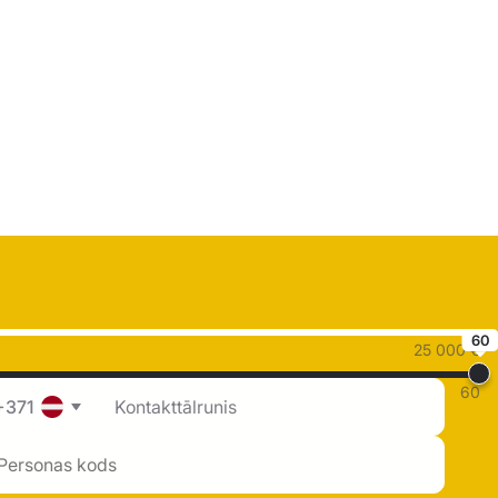
60
25 000 €
60
+371