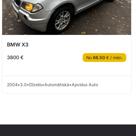
BMW X3
3800 €
No
66.50
€ / mēn.
2004
•
3.0
•
Dīzelis
•
Automātiskā
•
Apvidus Auto