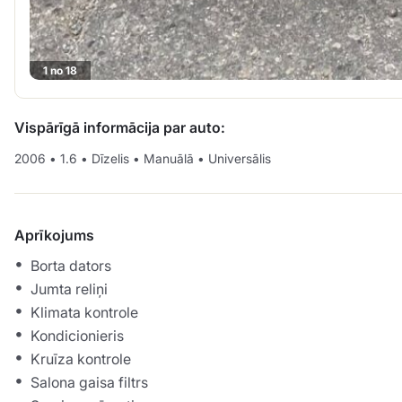
1 no 18
Vispārīgā informācija par auto:
2006
•
1.6
•
Dīzelis
•
Manuālā
•
Universālis
Aprīkojums
Borta dators
Jumta reliņi
Klimata kontrole
Kondicionieris
Kruīza kontrole
Salona gaisa filtrs