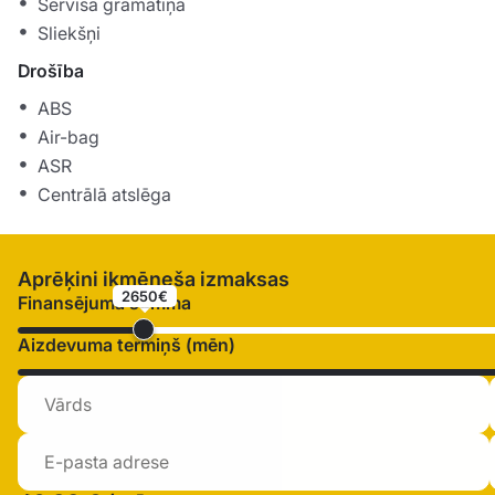
Servisa grāmatiņa
Sliekšņi
Drošība
ABS
Air-bag
ASR
Centrālā atslēga
Aprēķini ikmēneša izmaksas
2650€
Finansējuma summa
Aizdevuma termiņš (mēn)