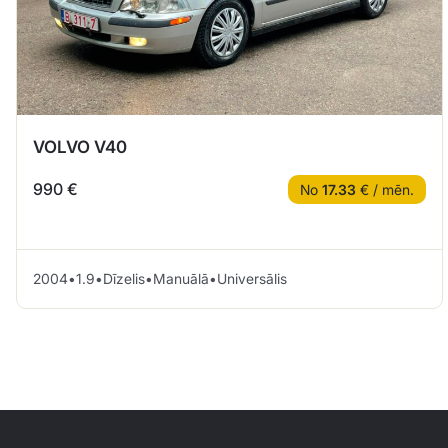
VOLVO V40
990 €
No
17.33
€ / mēn.
2004
•
1.9
•
Dīzelis
•
Manuālā
•
Universālis