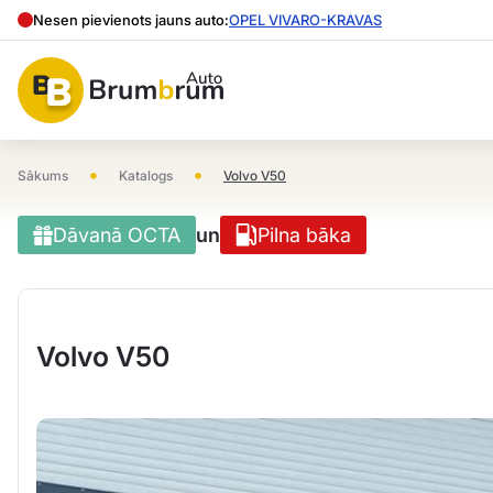
Nesen pievienots jauns auto:
OPEL VIVARO-KRAVAS
•
•
Sākums
Katalogs
Volvo V50
Dāvanā OCTA
un
Pilna bāka
Volvo V50