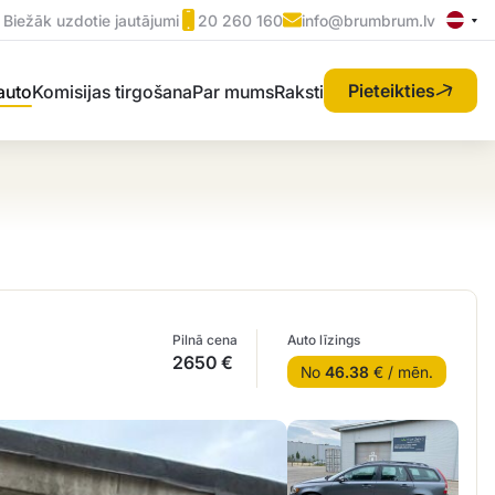
Biežāk uzdotie jautājumi
20 260 160
info@brumbrum.lv
Pieteikties
 auto
Komisijas tirgošana
Par mums
Raksti
Pilnā cena
Auto līzings
2650 €
No
46.38
€ / mēn.