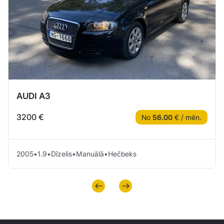
AUDI A3
3200 €
No
56.00
€ / mēn.
2005
•
1.9
•
Dīzelis
•
Manuālā
•
Hečbeks