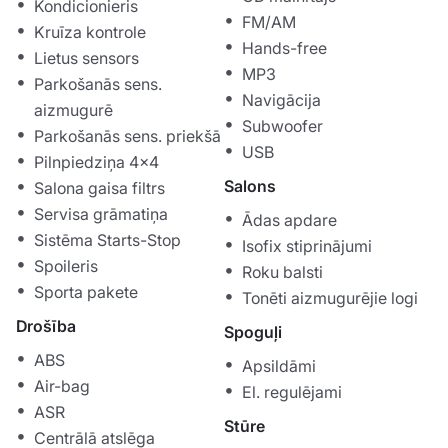
Kondicionieris
FM/AM
Kruīza kontrole
Hands-free
Lietus sensors
MP3
Parkošanās sens.
Navigācija
aizmugurē
Subwoofer
Parkošanās sens. priekšā
USB
Pilnpiedziņa 4x4
Salons
Salona gaisa filtrs
Servisa grāmatiņa
Ādas apdare
Sistēma Starts-Stop
Isofix stiprinājumi
Spoileris
Roku balsti
Sporta pakete
Tonēti aizmugurējie logi
Drošība
Spoguļi
ABS
Apsildāmi
Air-bag
El. regulējami
ASR
Stūre
Centrālā atslēga