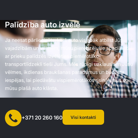
Palīdzība auto izvēlē
Ja neesat pārliecināts, kurš auto vislabāk atbilst Jūsu
vajadzībām un vēlmēm, mūsu pieredzējušie speciālisti
ar prieku palīdzēs izvēlēties piemērotāko
transportlīdzekli tieši Jums. Mēs rūpīgi uzklausīsim Jūsu
vēlmes, ikdienas braukšanas paradumus un budžeta
iespējas, lai piedāvātu vispiemērotākos risinājumus no
mūsu plašā auto klāsta.
Visi kontakti
+371 20 260 160