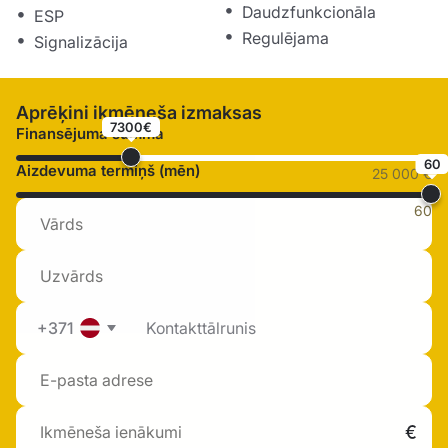
Daudzfunkcionāla
ESP
Regulējama
Signalizācija
Aprēķini ikmēneša izmaksas
7300€
Finansējuma summa
60
Aizdevuma termiņš (mēn)
25 000 €
60
+371