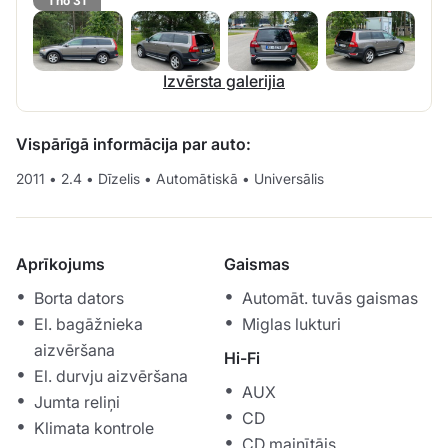
1 no 31
Izvērsta galerijia
Vispārīgā informācija par auto:
2011
•
2.4
•
Dīzelis
•
Automātiskā
•
Universālis
Aprīkojums
Gaismas
Borta dators
Automāt. tuvās gaismas
El. bagāžnieka
Miglas lukturi
aizvēršana
Hi-Fi
El. durvju aizvēršana
AUX
Jumta reliņi
CD
Klimata kontrole
CD mainītājs