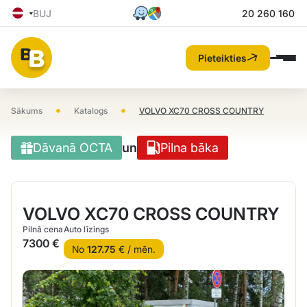
BUJ
20 260 160
Pieteikties
•
•
Sākums
Katalogs
VOLVO XC70 CROSS COUNTRY
Dāvanā OCTA
un
Pilna bāka
VOLVO XC70 CROSS COUNTRY
Pilnā cena
Auto līzings
7300 €
No
127.75
€ / mēn.