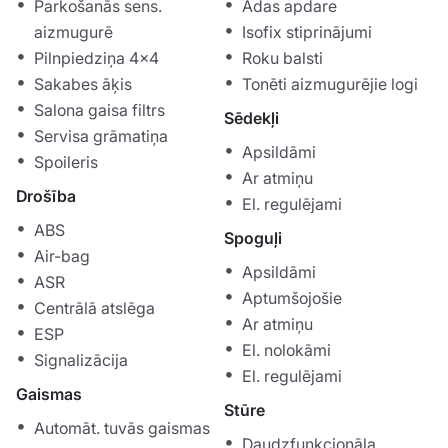
Parkošanās sens.
Ādas apdare
aizmugurē
Isofix stiprinājumi
Pilnpiedziņa 4x4
Roku balsti
Sakabes āķis
Tonēti aizmugurējie logi
Salona gaisa filtrs
Sēdekļi
Servisa grāmatiņa
Apsildāmi
Spoileris
Ar atmiņu
Drošība
El. regulējami
ABS
Spoguļi
Air-bag
Apsildāmi
ASR
Aptumšojošie
Centrālā atslēga
Ar atmiņu
ESP
El. nolokāmi
Signalizācija
El. regulējami
Gaismas
Stūre
Automāt. tuvās gaismas
Daudzfunkcionāla