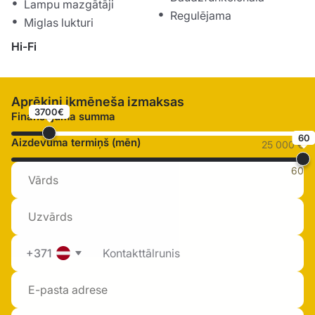
Lampu mazgātāji
Regulējama
Miglas lukturi
Hi-Fi
Aprēķini ikmēneša izmaksas
3700€
Finansējuma summa
60
Aizdevuma termiņš (mēn)
25 000 €
60
+371