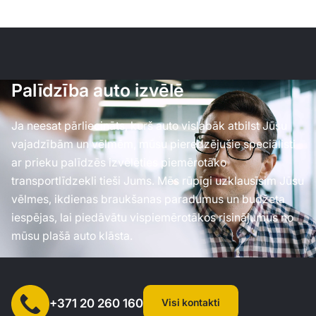
Palīdzība auto izvēlē
Ja neesat pārliecināts, kurš auto vislabāk atbilst Jūsu
vajadzībām un vēlmēm, mūsu pieredzējušie speciālisti
ar prieku palīdzēs izvēlēties piemērotāko
transportlīdzekli tieši Jums. Mēs rūpīgi uzklausīsim Jūsu
vēlmes, ikdienas braukšanas paradumus un budžeta
iespējas, lai piedāvātu vispiemērotākos risinājumus no
mūsu plašā auto klāsta.
Visi kontakti
+371 20 260 160