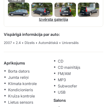
1 no 30
Izvērsta galerijia
Vispārīgā informācija par auto:
2007
•
2.4
•
Dīzelis
•
Automātiskā
•
Universālis
CD
Aprīkojums
CD mainītājs
Borta dators
FM/AM
Jumta reliņi
MP3
Klimata kontrole
Subwoofer
Kondicionieris
USB
Kruīza kontrole
Salons
Lietus sensors