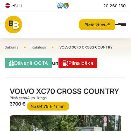
BUJ
20 260 160
Pieteikties
•
•
Sākums
Katalogs
VOLVO XC70 CROSS COUNTRY
Dāvanā OCTA
un
Pilna bāka
VOLVO XC70 CROSS COUNTRY
Pilnā cena
Auto līzings
3700 €
No
64.75
€ / mēn.