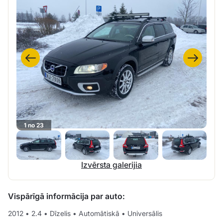
1 no 23
Izvērsta galerijia
Vispārīgā informācija par auto:
2012
•
2.4
•
Dīzelis
•
Automātiskā
•
Universālis