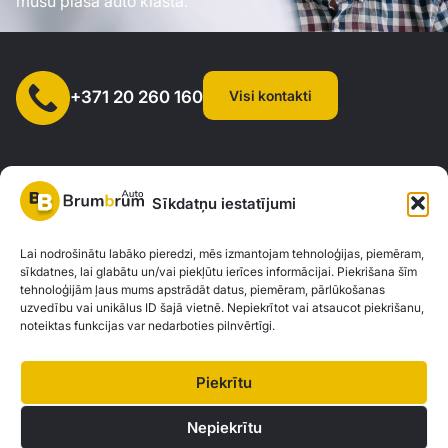
mūsu plašā auto klāsta.
Visi kontakti
+371 20 260 160
Sīkdatņu iestatījumi
SIA "AUTOCLICK", Reģ. Nr. 40203371960, Adrese: Mazjumpravas
Lai nodrošinātu labāko pieredzi, mēs izmantojam tehnoloģijas, piemēram,
sīkdatnes, lai glabātu un/vai piekļūtu ierīces informācijai. Piekrišana šīm
iela 77, Rīga, LV-1063 |
20260160
tehnoloģijām ļaus mums apstrādāt datus, piemēram, pārlūkošanas
uzvedību vai unikālus ID šajā vietnē. Nepiekrītot vai atsaucot piekrišanu,
noteiktas funkcijas var nedarboties pilnvērtīgi.
Privātuma politika
Kontakti
Brum Brum Auto nav finanšu iestāde, bet sadarbojas ar vairākām bankām un
Piekrītu
kreditētājiem, lai palīdzētu jums izvērtēt auto finansējuma iespējas. Mēs
piedāvājam konsultācijas un atbalstu, lai atrastu vislabākos finanšu risinājumus,
Nepiekrītu
kas atbilst jūsu individuālajām vajadzībām un iespējām.