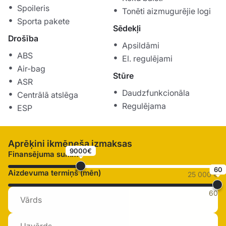
Spoileris
Tonēti aizmugurējie logi
Sporta pakete
Sēdekļi
Drošība
Apsildāmi
ABS
El. regulējami
Air-bag
Stūre
ASR
Daudzfunkcionāla
Centrālā atslēga
Regulējama
ESP
Aprēķini ikmēneša izmaksas
9000€
Finansējuma summa
60
Aizdevuma termiņš (mēn)
25 000 €
60