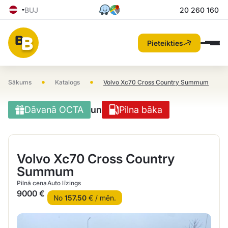
BUJ
20 260 160
Pieteikties
•
•
Sākums
Katalogs
Volvo Xc70 Cross Country Summum
Dāvanā OCTA
un
Pilna bāka
Volvo Xc70 Cross Country
Summum
Pilnā cena
Auto līzings
9000 €
No
157.50
€ / mēn.