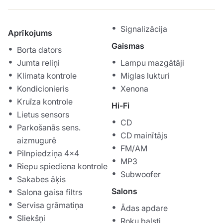
Signalizācija
Aprīkojums
Gaismas
Borta dators
Jumta reliņi
Lampu mazgātāji
Klimata kontrole
Miglas lukturi
Kondicionieris
Xenona
Kruīza kontrole
Hi-Fi
Lietus sensors
CD
Parkošanās sens.
CD mainītājs
aizmugurē
FM/AM
Pilnpiedziņa 4x4
MP3
Riepu spiediena kontrole
Subwoofer
Sakabes āķis
Salons
Salona gaisa filtrs
Servisa grāmatiņa
Ādas apdare
Sliekšņi
Roku balsti