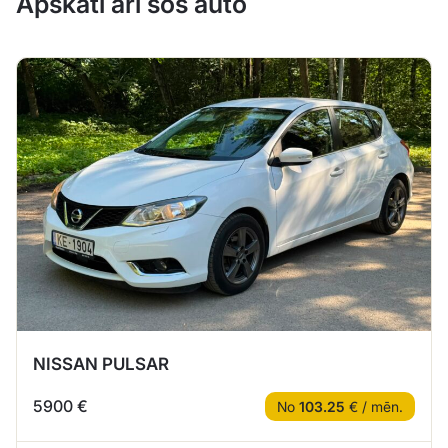
Apskati arī šos auto
NISSAN PULSAR
5900 €
No
103.25
€ / mēn.