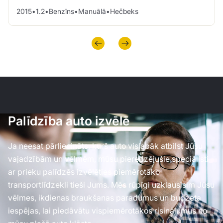
2015
•
1.2
•
Benzīns
•
Manuālā
•
Hečbeks
Palīdzība auto izvēlē
Ja neesat pārliecināts, kurš auto vislabāk atbilst Jūsu
vajadzībām un vēlmēm, mūsu pieredzējušie speciālisti
ar prieku palīdzēs izvēlēties piemērotāko
transportlīdzekli tieši Jums. Mēs rūpīgi uzklausīsim Jūsu
vēlmes, ikdienas braukšanas paradumus un budžeta
iespējas, lai piedāvātu vispiemērotākos risinājumus no