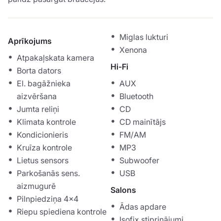
Miglas lukturi
Aprīkojums
Xenona
Atpakaļskata kamera
Hi-Fi
Borta dators
El. bagāžnieka
AUX
aizvēršana
Bluetooth
Jumta reliņi
CD
Klimata kontrole
CD mainītājs
Kondicionieris
FM/AM
Kruīza kontrole
MP3
Lietus sensors
Subwoofer
Parkošanās sens.
USB
aizmugurē
Salons
Pilnpiedziņa 4x4
Ādas apdare
Riepu spiediena kontrole
Isofix stiprinājumi