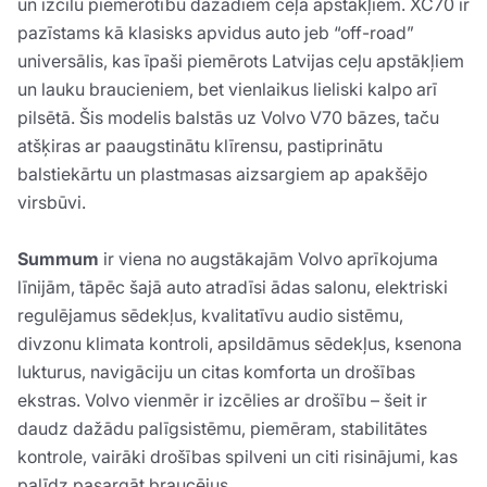
un izcilu piemērotību dažādiem ceļa apstākļiem. XC70 ir
pazīstams kā klasisks apvidus auto jeb “off-road”
universālis, kas īpaši piemērots Latvijas ceļu apstākļiem
un lauku braucieniem, bet vienlaikus lieliski kalpo arī
pilsētā. Šis modelis balstās uz Volvo V70 bāzes, taču
atšķiras ar paaugstinātu klīrensu, pastiprinātu
balstiekārtu un plastmasas aizsargiem ap apakšējo
virsbūvi.
Summum
ir viena no augstākajām Volvo aprīkojuma
līnijām, tāpēc šajā auto atradīsi ādas salonu, elektriski
regulējamus sēdekļus, kvalitatīvu audio sistēmu,
divzonu klimata kontroli, apsildāmus sēdekļus, ksenona
lukturus, navigāciju un citas komforta un drošības
ekstras. Volvo vienmēr ir izcēlies ar drošību – šeit ir
daudz dažādu palīgsistēmu, piemēram, stabilitātes
kontrole, vairāki drošības spilveni un citi risinājumi, kas
palīdz pasargāt braucējus.