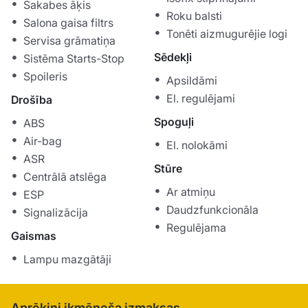
Sakabes āķis
Roku balsti
Salona gaisa filtrs
Tonēti aizmugurējie logi
Servisa grāmatiņa
Sēdekļi
Sistēma Starts-Stop
Spoileris
Apsildāmi
El. regulējami
Drošība
Spoguļi
ABS
Air-bag
El. nolokāmi
ASR
Stūre
Centrālā atslēga
Ar atmiņu
ESP
Daudzfunkcionāla
Signalizācija
Regulējama
Gaismas
Lampu mazgātāji
Aprēķini ikmēneša izmaksas