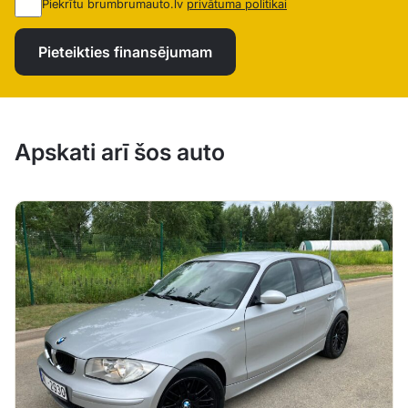
Piekrītu brumbrumauto.lv
privātuma politikai
Pieteikties finansējumam
Apskati arī šos auto