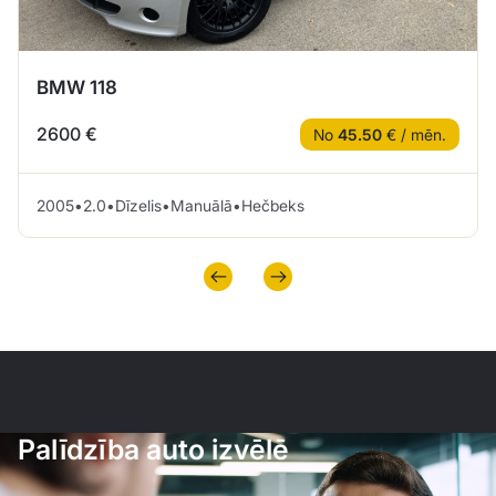
BMW 118
2600 €
No
45.50
€ / mēn.
2005
•
2.0
•
Dīzelis
•
Manuālā
•
Hečbeks
Palīdzība auto izvēlē