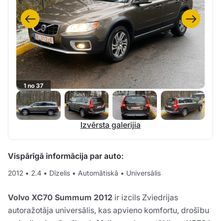
1 no 37
Izvērsta galerijia
Vispārīgā informācija par auto:
2012
•
2.4
•
Dīzelis
•
Automātiskā
•
Universālis
Volvo XC70 Summum 2012
ir izcils Zviedrijas
autoražotāja universālis, kas apvieno komfortu, drošību