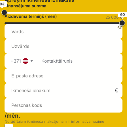
0€
Finansējuma summa
60
Aizdevuma termiņš (mēn)
25 000 €
60
+371
/mēn.
Norādītajam ikmēneša maksājumam ir informatīva nozīme