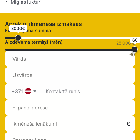
Miglas lukturi
Aprēķini ikmēneša izmaksas
3000€
Finansējuma summa
60
Aizdevuma termiņš (mēn)
25 000 €
60
+371