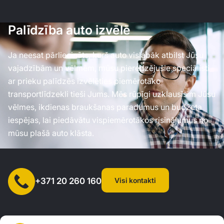
Palīdzība auto izvēlē
Ja neesat pārliecināts, kurš auto vislabāk atbilst Jūsu
vajadzībām un vēlmēm, mūsu pieredzējušie speciālisti
ar prieku palīdzēs izvēlēties piemērotāko
transportlīdzekli tieši Jums. Mēs rūpīgi uzklausīsim Jūsu
vēlmes, ikdienas braukšanas paradumus un budžeta
iespējas, lai piedāvātu vispiemērotākos risinājumus no
mūsu plašā auto klāsta.
Visi kontakti
+371 20 260 160