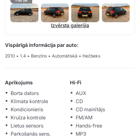
1 no 26
Izvērsta galerijia
Vispārīgā informācija par auto:
2010
•
1.4
•
Benzīns
•
Automātiskā
•
Hečbeks
Aprīkojums
Hi-Fi
Borta dators
AUX
Klimata kontrole
CD
Kondicionieris
CD mainītājs
Kruīza kontrole
FM/AM
Lietus sensors
Hands-free
Parkošanās sens.
MP3