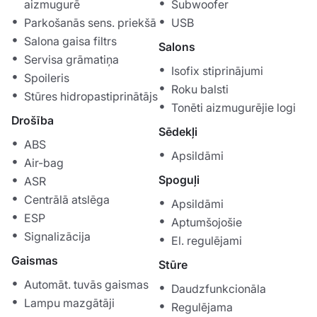
aizmugurē
Subwoofer
Parkošanās sens. priekšā
USB
Salona gaisa filtrs
Salons
Servisa grāmatiņa
Isofix stiprinājumi
Spoileris
Roku balsti
Stūres hidropastiprinātājs
Tonēti aizmugurējie logi
Drošība
Sēdekļi
ABS
Apsildāmi
Air-bag
Spoguļi
ASR
Centrālā atslēga
Apsildāmi
ESP
Aptumšojošie
Signalizācija
El. regulējami
Gaismas
Stūre
Automāt. tuvās gaismas
Daudzfunkcionāla
Lampu mazgātāji
Regulējama