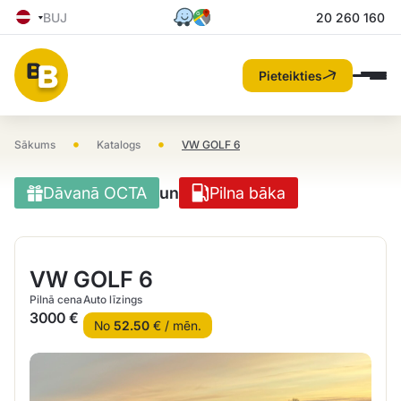
BUJ
20 260 160
Pieteikties
•
•
Sākums
Katalogs
VW GOLF 6
Dāvanā OCTA
un
Pilna bāka
VW GOLF 6
Pilnā cena
Auto līzings
3000 €
No
52.50
€ / mēn.