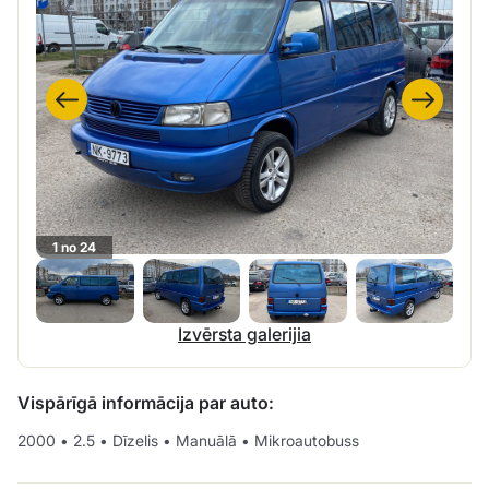
1 no 24
Izvērsta galerijia
Vispārīgā informācija par auto:
2000
•
2.5
•
Dīzelis
•
Manuālā
•
Mikroautobuss