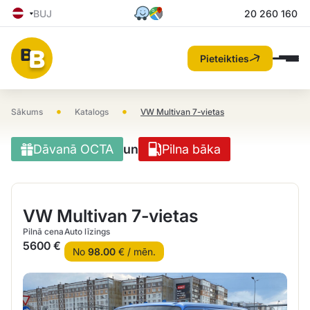
BUJ
20 260 160
Pieteikties
•
•
Sākums
Katalogs
VW Multivan 7-vietas
Dāvanā OCTA
un
Pilna bāka
VW Multivan 7-vietas
Pilnā cena
Auto līzings
5600 €
No
98.00
€ / mēn.