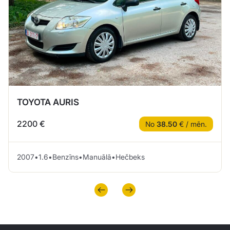
TOYOTA AURIS
2200 €
No
38.50
€ / mēn.
2007
•
1.6
•
Benzīns
•
Manuālā
•
Hečbeks