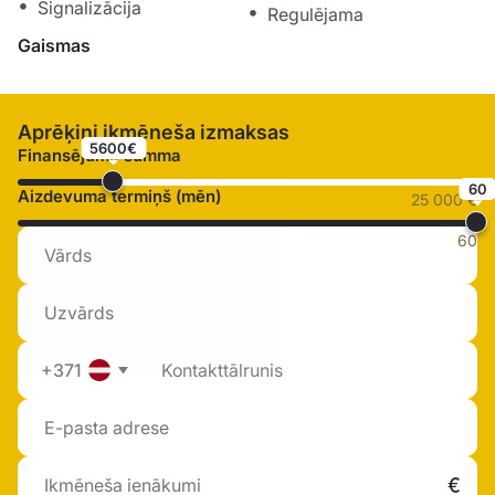
Signalizācija
Regulējama
Gaismas
Aprēķini ikmēneša izmaksas
5600€
Finansējuma summa
60
Aizdevuma termiņš (mēn)
25 000 €
60
+371