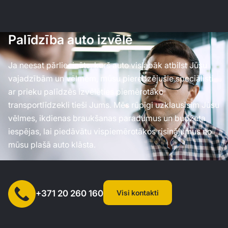
Palīdzība auto izvēlē
Ja neesat pārliecināts, kurš auto vislabāk atbilst Jūsu
vajadzībām un vēlmēm, mūsu pieredzējušie speciālisti
ar prieku palīdzēs izvēlēties piemērotāko
transportlīdzekli tieši Jums. Mēs rūpīgi uzklausīsim Jūsu
vēlmes, ikdienas braukšanas paradumus un budžeta
iespējas, lai piedāvātu vispiemērotākos risinājumus no
mūsu plašā auto klāsta.
Visi kontakti
+371 20 260 160