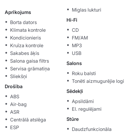
Miglas lukturi
Aprīkojums
Hi-Fi
Borta dators
Klimata kontrole
CD
Kondicionieris
FM/AM
Kruīza kontrole
MP3
Sakabes āķis
USB
Salona gaisa filtrs
Salons
Servisa grāmatiņa
Roku balsti
Sliekšņi
Tonēti aizmugurējie logi
Drošība
Sēdekļi
ABS
Apsildāmi
Air-bag
El. regulējami
ASR
Stūre
Centrālā atslēga
ESP
Daudzfunkcionāla