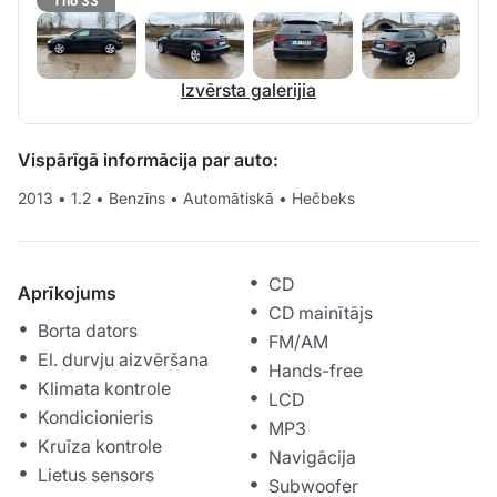
1 no 33
Izvērsta galerijia
Vispārīgā informācija par auto:
2013
•
1.2
•
Benzīns
•
Automātiskā
•
Hečbeks
CD
Aprīkojums
CD mainītājs
Borta dators
FM/AM
El. durvju aizvēršana
Hands-free
Klimata kontrole
LCD
Kondicionieris
MP3
Kruīza kontrole
Navigācija
Lietus sensors
Subwoofer