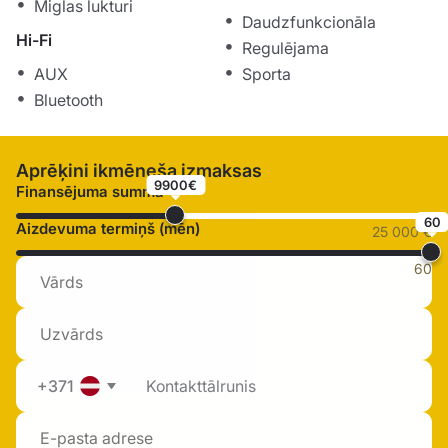
Miglas lukturi
Daudzfunkcionāla
Hi-Fi
Regulējama
AUX
Sporta
Bluetooth
Aprēķini ikmēneša izmaksas
9900€
Finansējuma summa
60
Aizdevuma termiņš (mēn)
25 000 €
60
+371