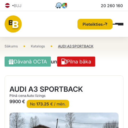
BUJ
20 260 160
Pieteikties
•
•
Sākums
Katalogs
AUDI A3 SPORTBACK
Dāvanā OCTA
un
Pilna bāka
AUDI A3 SPORTBACK
Pilnā cena
Auto līzings
9900 €
No
173.25
€ / mēn.