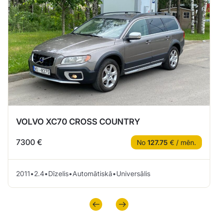
VOLVO XC70 CROSS COUNTRY
7300 €
No
127.75
€ / mēn.
2011
•
2.4
•
Dīzelis
•
Automātiskā
•
Universālis