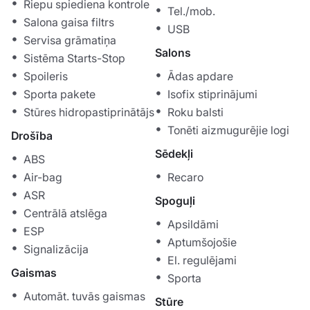
Riepu spiediena kontrole
Tel./mob.
Salona gaisa filtrs
USB
Servisa grāmatiņa
Salons
Sistēma Starts-Stop
Spoileris
Ādas apdare
Sporta pakete
Isofix stiprinājumi
Stūres hidropastiprinātājs
Roku balsti
Tonēti aizmugurējie logi
Drošība
Sēdekļi
ABS
Air-bag
Recaro
ASR
Spoguļi
Centrālā atslēga
Apsildāmi
ESP
Aptumšojošie
Signalizācija
El. regulējami
Gaismas
Sporta
Automāt. tuvās gaismas
Stūre