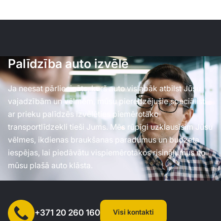
Palīdzība auto izvēlē
Ja neesat pārliecināts, kurš auto vislabāk atbilst Jūsu
vajadzībām un vēlmēm, mūsu pieredzējušie speciālisti
ar prieku palīdzēs izvēlēties piemērotāko
transportlīdzekli tieši Jums. Mēs rūpīgi uzklausīsim Jūsu
vēlmes, ikdienas braukšanas paradumus un budžeta
iespējas, lai piedāvātu vispiemērotākos risinājumus no
mūsu plašā auto klāsta.
Visi kontakti
+371 20 260 160