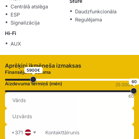
Stūre
Centrālā atslēga
Daudzfunkcionāla
ESP
Regulējama
Signalizācija
Hi-Fi
AUX
Aprēķini ikmēneša izmaksas
5900€
Finansējuma summa
60
Aizdevuma termiņš (mēn)
25 000 €
60
+371