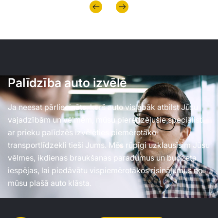
Palīdzība auto izvēlē
Ja neesat pārliecināts, kurš auto vislabāk atbilst Jūsu
vajadzībām un vēlmēm, mūsu pieredzējušie speciālisti
ar prieku palīdzēs izvēlēties piemērotāko
transportlīdzekli tieši Jums. Mēs rūpīgi uzklausīsim Jūsu
vēlmes, ikdienas braukšanas paradumus un budžeta
iespējas, lai piedāvātu vispiemērotākos risinājumus no
mūsu plašā auto klāsta.