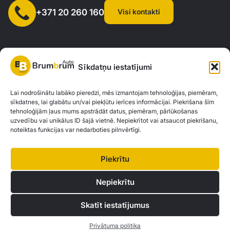
Visi kontakti
+371 20 260 160
Sīkdatņu iestatījumi
SIA "AUTOCLICK", Reģ. Nr. 40203371960, Adrese: Mazjumpravas
Lai nodrošinātu labāko pieredzi, mēs izmantojam tehnoloģijas, piemēram,
sīkdatnes, lai glabātu un/vai piekļūtu ierīces informācijai. Piekrišana šīm
iela 77, Rīga, LV-1063 |
20260160
tehnoloģijām ļaus mums apstrādāt datus, piemēram, pārlūkošanas
uzvedību vai unikālus ID šajā vietnē. Nepiekrītot vai atsaucot piekrišanu,
noteiktas funkcijas var nedarboties pilnvērtīgi.
Privātuma politika
Kontakti
Brum Brum Auto nav finanšu iestāde, bet sadarbojas ar vairākām bankām un
Piekrītu
kreditētājiem, lai palīdzētu jums izvērtēt auto finansējuma iespējas. Mēs
piedāvājam konsultācijas un atbalstu, lai atrastu vislabākos finanšu risinājumus,
Nepiekrītu
kas atbilst jūsu individuālajām vajadzībām un iespējām.
Skatīt iestatījumus
© 2026 Brum Brum Auto
Privātuma politika