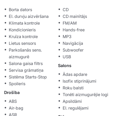
Borta dators
CD
El. durvju aizvēršana
CD mainītājs
Klimata kontrole
FM/AM
Kondicionieris
Hands-free
Kruīza kontrole
MP3
Lietus sensors
Navigācija
Parkošanās sens.
Subwoofer
aizmugurē
USB
Salona gaisa filtrs
Salons
Servisa grāmatiņa
Ādas apdare
Sistēma Starts-Stop
Isofix stiprinājumi
Spoileris
Roku balsti
Drošība
Tonēti aizmugurējie logi
ABS
Apsildāmi
Air-bag
El. regulējami
ASR