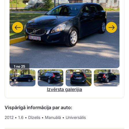
1 no 25
Izvērsta galerijia
Vispārīgā informācija par auto:
2012
•
1.6
•
Dīzelis
•
Manuālā
•
Universālis