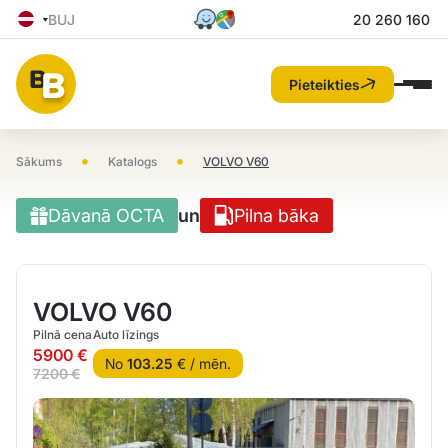
BUJ
20 260 160
Pieteikties
•
•
Sākums
Katalogs
VOLVO V60
Dāvanā OCTA
un
Pilna bāka
VOLVO V60
Pilnā cena
Auto līzings
5900 €
No
103.25
€ / mēn.
7200 €