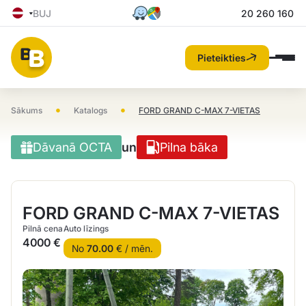
BUJ
20 260 160
Pieteikties
•
•
Sākums
Katalogs
FORD GRAND C-MAX 7-VIETAS
Dāvanā OCTA
un
Pilna bāka
FORD GRAND C-MAX 7-VIETAS
Pilnā cena
Auto līzings
4000 €
No
70.00
€ / mēn.