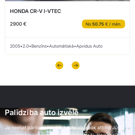
HONDA CR-V I-VTEC
2900 €
No
50.75
€ / mēn.
2005
•
2.0
•
Benzīns
•
Automātiskā
•
Apvidus Auto
Palīdzība auto izvēlē
Ja neesat pārliecināts, kurš auto vislabāk atbilst Jūsu