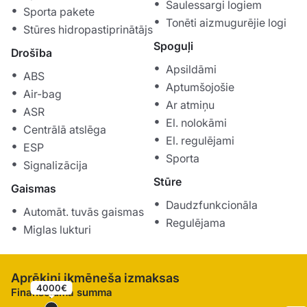
Saulessargi logiem
Sporta pakete
Tonēti aizmugurējie logi
Stūres hidropastiprinātājs
Spoguļi
Drošība
Apsildāmi
ABS
Aptumšojošie
Air-bag
Ar atmiņu
ASR
El. nolokāmi
Centrālā atslēga
El. regulējami
ESP
Sporta
Signalizācija
Stūre
Gaismas
Daudzfunkcionāla
Automāt. tuvās gaismas
Regulējama
Miglas lukturi
Aprēķini ikmēneša izmaksas
4000€
Finansējuma summa