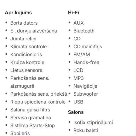
Aprīkojums
Hi-Fi
Borta dators
AUX
El. durvju aizvēršana
Bluetooth
Jumta reliņi
CD
Klimata kontrole
CD mainītājs
Kondicionieris
FM/AM
Kruīza kontrole
Hands-free
Lietus sensors
LCD
Parkošanās sens.
MP3
aizmugurē
Navigācija
Parkošanās sens. priekšā
Subwoofer
Riepu spiediena kontrole
USB
Salona gaisa filtrs
Salons
Servisa grāmatiņa
Isofix stiprinājumi
Sistēma Starts-Stop
Roku balsti
Spoileris