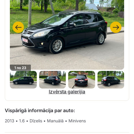
1 no 23
Izvērsta galerijia
Vispārīgā informācija par auto:
2013
•
1.6
•
Dīzelis
•
Manuālā
•
Minivens