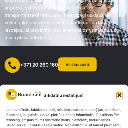
vajadzībām un vēlmēm, mūsu pieredzējušie speciālisti
ar prieku palīdzēs izvēlēties piemērotāko
transportlīdzekli tieši Jums. Mēs rūpīgi uzklausīsim Jūsu
vēlmes, ikdienas braukšanas paradumus un budžeta
iespējas, lai piedāvātu vispiemērotākos risinājumus no
mūsu plašā auto klāsta.
Visi kontakti
+371 20 260 160
Sīkdatņu iestatījumi
SIA "AUTOCLICK", Reģ. Nr. 40203371960, Adrese: Mazjumpravas
Lai nodrošinātu labāko pieredzi, mēs izmantojam tehnoloģijas, piemēram,
sīkdatnes, lai glabātu un/vai piekļūtu ierīces informācijai. Piekrišana šīm
iela 77, Rīga, LV-1063 |
20260160
tehnoloģijām ļaus mums apstrādāt datus, piemēram, pārlūkošanas
uzvedību vai unikālus ID šajā vietnē. Nepiekrītot vai atsaucot piekrišanu,