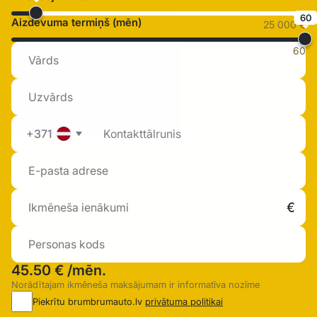
60
Aizdevuma termiņš (mēn)
25 000 €
60
+371
45.50 €
/mēn.
Norādītajam ikmēneša maksājumam ir informatīva nozīme
Piekrītu brumbrumauto.lv
privātuma politikai