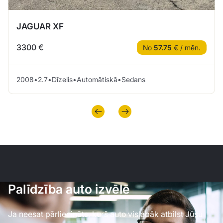
JAGUAR XF
3300 €
No
57.75
€ / mēn.
2008
•
2.7
•
Dīzelis
•
Automātiskā
•
Sedans
Palīdzība auto izvēlē
Ja neesat pārliecināts, kurš auto vislabāk atbilst Jūsu