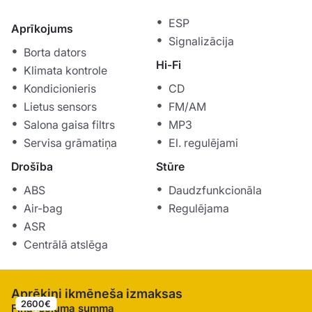
ESP
Aprīkojums
Signalizācija
Borta dators
Hi-Fi
Klimata kontrole
Kondicionieris
CD
Lietus sensors
FM/AM
Salona gaisa filtrs
MP3
Servisa grāmatiņa
El. regulējami
Drošība
Stūre
ABS
Daudzfunkcionāla
Air-bag
Regulējama
ASR
Centrālā atslēga
Aprēķini ikmēneša izmaksas
2600€
Finansējuma summa