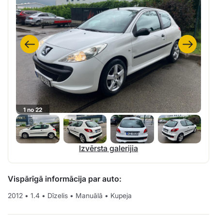
1 no 22
Izvērsta galerijia
Vispārīgā informācija par auto:
2012
•
1.4
•
Dīzelis
•
Manuālā
•
Kupeja