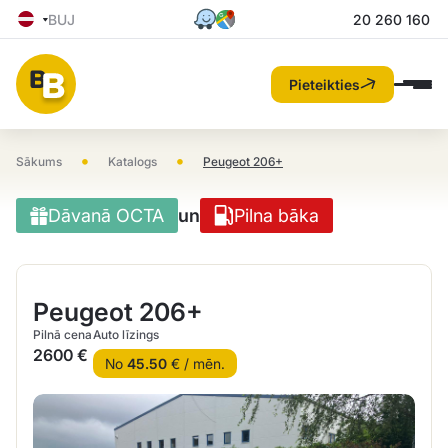
BUJ
20 260 160
Pieteikties
•
•
Sākums
Katalogs
Peugeot 206+
Dāvanā OCTA
un
Pilna bāka
Peugeot 206+
Pilnā cena
Auto līzings
2600 €
No
45.50
€ / mēn.