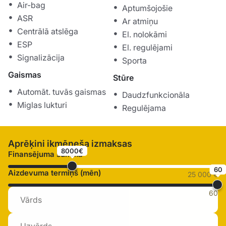
Air-bag
Aptumšojošie
ASR
Ar atmiņu
Centrālā atslēga
El. nolokāmi
ESP
El. regulējami
Signalizācija
Sporta
Gaismas
Stūre
Automāt. tuvās gaismas
Daudzfunkcionāla
Miglas lukturi
Regulējama
Aprēķini ikmēneša izmaksas
8000€
Finansējuma summa
60
Aizdevuma termiņš (mēn)
25 000 €
60