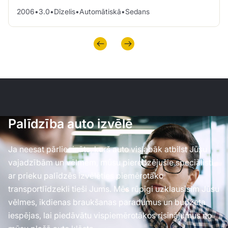
2006
•
3.0
•
Dīzelis
•
Automātiskā
•
Sedans
Palīdzība auto izvēlē
Ja neesat pārliecināts, kurš auto vislabāk atbilst Jūsu
vajadzībām un vēlmēm, mūsu pieredzējušie speciālisti
ar prieku palīdzēs izvēlēties piemērotāko
transportlīdzekli tieši Jums. Mēs rūpīgi uzklausīsim Jūsu
vēlmes, ikdienas braukšanas paradumus un budžeta
iespējas, lai piedāvātu vispiemērotākos risinājumus no