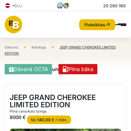
BUJ
20 260 160
Pieteikties
•
•
Sākums
Katalogs
JEEP GRAND CHEROKEE LIMITED
EDITION
Dāvanā OCTA
un
Pilna bāka
JEEP GRAND CHEROKEE
LIMITED EDITION
Pilnā cena
Auto līzings
8000 €
No
140.00
€ / mēn.