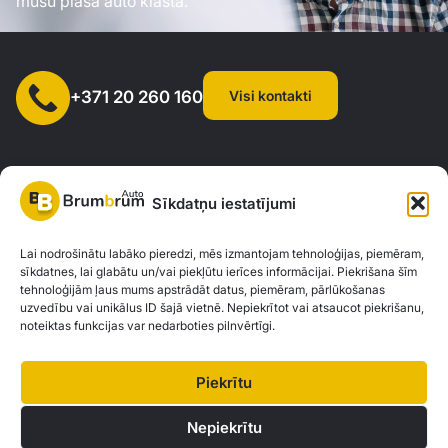
mūsu plašā auto klāsta.
Visi kontakti
+371 20 260 160
Sīkdatņu iestatījumi
SIA "AUTOCLICK", Reģ. Nr. 40203371960, Adrese: Mazjumpravas
Lai nodrošinātu labāko pieredzi, mēs izmantojam tehnoloģijas, piemēram,
sīkdatnes, lai glabātu un/vai piekļūtu ierīces informācijai. Piekrišana šīm
iela 77, Rīga, LV-1063 |
20260160
tehnoloģijām ļaus mums apstrādāt datus, piemēram, pārlūkošanas
uzvedību vai unikālus ID šajā vietnē. Nepiekrītot vai atsaucot piekrišanu,
noteiktas funkcijas var nedarboties pilnvērtīgi.
Privātuma politika
Kontakti
Brum Brum Auto nav finanšu iestāde, bet sadarbojas ar vairākām bankām un
Piekrītu
kreditētājiem, lai palīdzētu jums izvērtēt auto finansējuma iespējas. Mēs
piedāvājam konsultācijas un atbalstu, lai atrastu vislabākos finanšu risinājumus,
Nepiekrītu
kas atbilst jūsu individuālajām vajadzībām un iespējām.