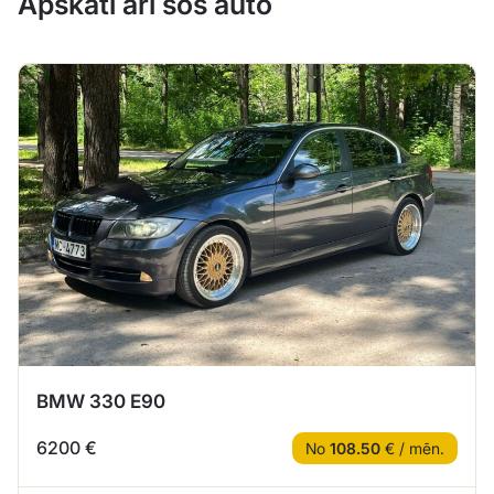
Apskati arī šos auto
BMW 330 E90
6200 €
No
108.50
€ / mēn.