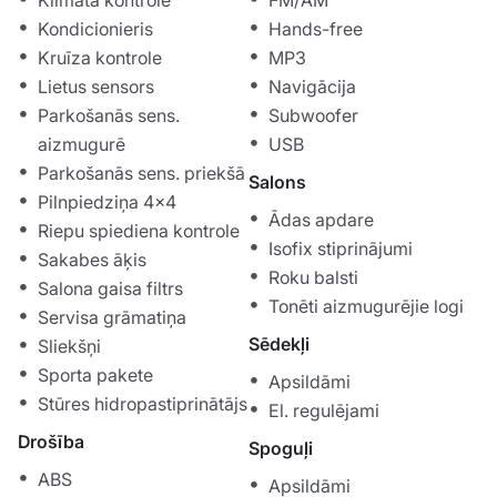
Klimata kontrole
FM/AM
Kondicionieris
Hands-free
Kruīza kontrole
MP3
Lietus sensors
Navigācija
Parkošanās sens.
Subwoofer
aizmugurē
USB
Parkošanās sens. priekšā
Salons
Pilnpiedziņa 4x4
Ādas apdare
Riepu spiediena kontrole
Isofix stiprinājumi
Sakabes āķis
Roku balsti
Salona gaisa filtrs
Tonēti aizmugurējie logi
Servisa grāmatiņa
Sēdekļi
Sliekšņi
Sporta pakete
Apsildāmi
Stūres hidropastiprinātājs
El. regulējami
Drošība
Spoguļi
ABS
Apsildāmi