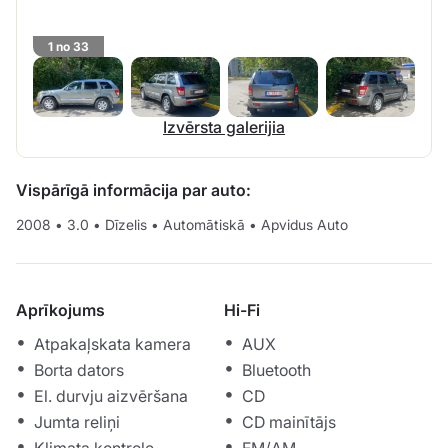
1 no 33
Izvērsta galerijia
Vispārīgā informācija par auto:
2008
•
3.0
•
Dīzelis
•
Automātiskā
•
Apvidus Auto
Aprīkojums
Hi-Fi
Atpakaļskata kamera
AUX
Borta dators
Bluetooth
El. durvju aizvēršana
CD
Jumta reliņi
CD mainītājs