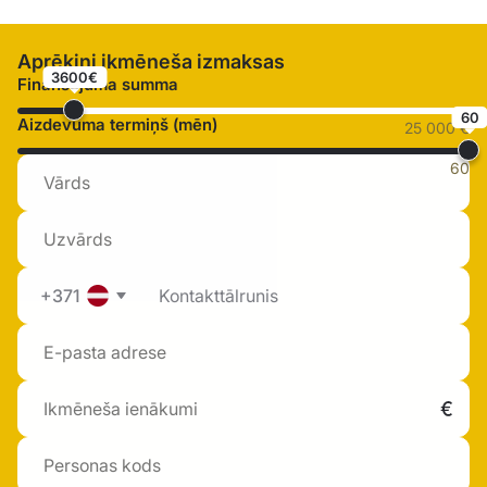
Aprēķini ikmēneša izmaksas
3600€
Finansējuma summa
60
Aizdevuma termiņš (mēn)
25 000 €
60
+371