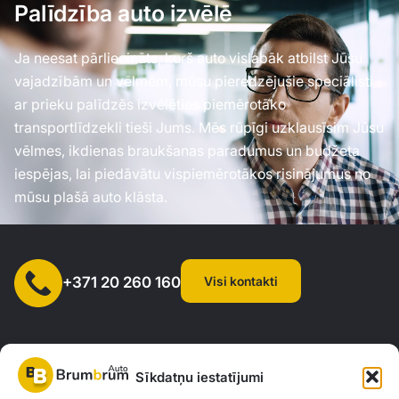
Palīdzība auto izvēlē
Ja neesat pārliecināts, kurš auto vislabāk atbilst Jūsu
vajadzībām un vēlmēm, mūsu pieredzējušie speciālisti
ar prieku palīdzēs izvēlēties piemērotāko
transportlīdzekli tieši Jums. Mēs rūpīgi uzklausīsim Jūsu
vēlmes, ikdienas braukšanas paradumus un budžeta
iespējas, lai piedāvātu vispiemērotākos risinājumus no
mūsu plašā auto klāsta.
Visi kontakti
+371 20 260 160
Sīkdatņu iestatījumi