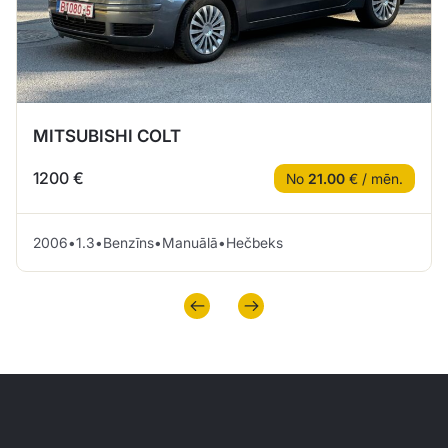
MITSUBISHI COLT
1200 €
No
21.00
€ / mēn.
2006
•
1.3
•
Benzīns
•
Manuālā
•
Hečbeks