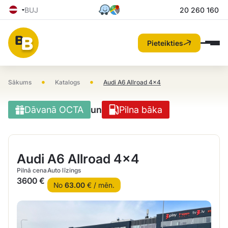
BUJ
20 260 160
Pieteikties
•
•
Sākums
Katalogs
Audi A6 Allroad 4×4
Dāvanā OCTA
un
Pilna bāka
Audi A6 Allroad 4×4
Pilnā cena
Auto līzings
3600 €
No
63.00
€ / mēn.