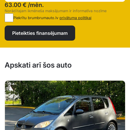
63.00 €
/mēn.
Norādītajam ikmēneša maksājumam ir informatīva nozīme
Piekrītu brumbrumauto.lv
privātuma politikai
Pieteikties finansējumam
Apskati arī šos auto