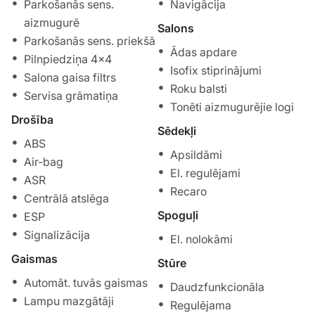
Parkošanās sens.
Navigācija
aizmugurē
Salons
Parkošanās sens. priekšā
Ādas apdare
Pilnpiedziņa 4x4
Isofix stiprinājumi
Salona gaisa filtrs
Roku balsti
Servisa grāmatiņa
Tonēti aizmugurējie logi
Drošība
Sēdekļi
ABS
Apsildāmi
Air-bag
El. regulējami
ASR
Recaro
Centrālā atslēga
Spoguļi
ESP
Signalizācija
El. nolokāmi
Gaismas
Stūre
Automāt. tuvās gaismas
Daudzfunkcionāla
Lampu mazgātāji
Regulējama