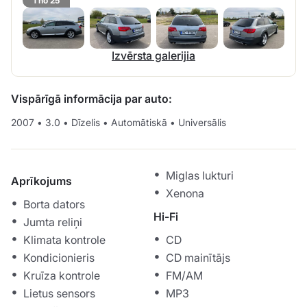
1 no 25
Izvērsta galerijia
Vispārīgā informācija par auto:
2007
•
3.0
•
Dīzelis
•
Automātiskā
•
Universālis
Miglas lukturi
Aprīkojums
Xenona
Borta dators
Hi-Fi
Jumta reliņi
Klimata kontrole
CD
Kondicionieris
CD mainītājs
Kruīza kontrole
FM/AM
Lietus sensors
MP3