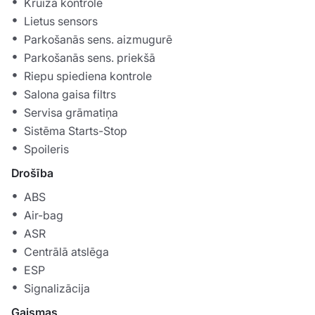
Kruīza kontrole
Lietus sensors
Parkošanās sens. aizmugurē
Parkošanās sens. priekšā
Riepu spiediena kontrole
Salona gaisa filtrs
Servisa grāmatiņa
Sistēma Starts-Stop
Spoileris
Drošība
ABS
Air-bag
ASR
Centrālā atslēga
ESP
Signalizācija
Gaismas