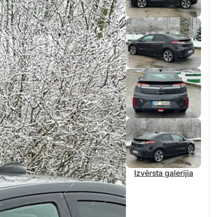
Izvērsta galerijia