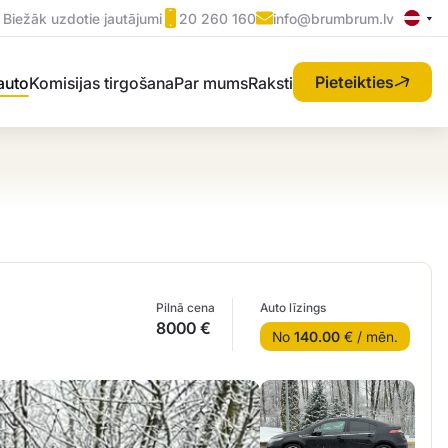
Biežāk uzdotie jautājumi
20 260 160
info@brumbrum.lv
Pieteikties
 auto
Komisijas tirgošana
Par mums
Raksti
Pilnā cena
Auto līzings
8000 €
No
140.00
€ / mēn.