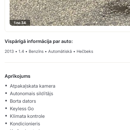
1 no 34
Vispārīgā informācija par auto:
2013
•
1.4
•
Benzīns
•
Automātiskā
•
Hečbeks
Aprīkojums
Atpakaļskata kamera
Autonomais sildītājs
Borta dators
Keyless Go
Klimata kontrole
Kondicionieris