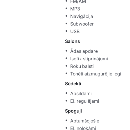
FM/AM
MP3
Navigācija
Subwoofer
USB
Salons
Ādas apdare
Isofix stiprinājumi
Roku balsti
Tonēti aizmugurējie logi
Sēdekļi
Apsildāmi
El. regulējami
Spoguļi
Aptumšojošie
El. nolokāmi