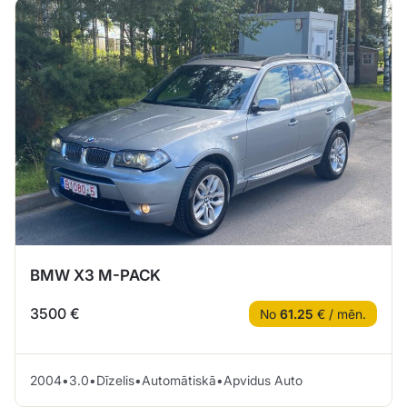
BMW X3 M-PACK
3500 €
No
61.25
€ / mēn.
2004
•
3.0
•
Dīzelis
•
Automātiskā
•
Apvidus Auto