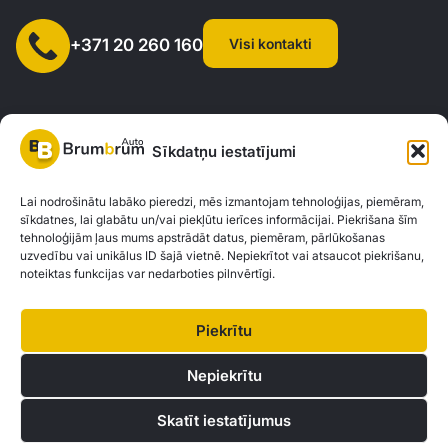
Visi kontakti
+371 20 260 160
Sīkdatņu iestatījumi
SIA "AUTOCLICK", Reģ. Nr. 40203371960, Adrese: Mazjumpravas
Lai nodrošinātu labāko pieredzi, mēs izmantojam tehnoloģijas, piemēram,
sīkdatnes, lai glabātu un/vai piekļūtu ierīces informācijai. Piekrišana šīm
iela 77, Rīga, LV-1063 |
20260160
tehnoloģijām ļaus mums apstrādāt datus, piemēram, pārlūkošanas
uzvedību vai unikālus ID šajā vietnē. Nepiekrītot vai atsaucot piekrišanu,
noteiktas funkcijas var nedarboties pilnvērtīgi.
Privātuma politika
Kontakti
Brum Brum Auto nav finanšu iestāde, bet sadarbojas ar vairākām bankām un
Piekrītu
kreditētājiem, lai palīdzētu jums izvērtēt auto finansējuma iespējas. Mēs
piedāvājam konsultācijas un atbalstu, lai atrastu vislabākos finanšu risinājumus,
Nepiekrītu
kas atbilst jūsu individuālajām vajadzībām un iespējām.
Skatīt iestatījumus