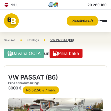
BUJ
20 260 160
Pieteikties
•
•
Sākums
Katalogs
VW PASSAT (B6)
Dāvanā OCTA
un
Pilna bāka
VW PASSAT (B6)
Pilnā cena
Auto līzings
3000 €
No
52.50
€ / mēn.