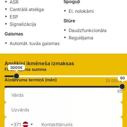
Spoguļi
ASR
Centrālā atslēga
El. nolokāmi
ESP
Stūre
Signalizācija
Daudzfunkcionāla
Gaismas
Regulējama
Automāt. tuvās gaismas
Aprēķini ikmēneša izmaksas
3000€
Finansējuma summa
60
Aizdevuma termiņš (mēn)
25 000 €
60
+371