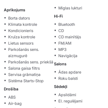
Miglas lukturi
Aprīkojums
Hi-Fi
Borta dators
Klimata kontrole
Bluetooth
Kondicionieris
CD
Kruīza kontrole
CD mainītājs
Lietus sensors
FM/AM
Parkošanās sens.
MP3
aizmugurē
Navigācija
Parkošanās sens. priekšā
Salons
Salona gaisa filtrs
Ādas apdare
Servisa grāmatiņa
Roku balsti
Sistēma Starts-Stop
Sēdekļi
Drošība
Apsildāmi
ABS
El. regulējami
Air-bag