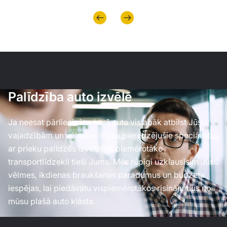
Palīdzība auto izvēlē
Ja neesat pārliecināts, kurš auto vislabāk atbilst Jūsu
vajadzībām un vēlmēm, mūsu pieredzējušie speciālisti
ar prieku palīdzēs izvēlēties piemērotāko
transportlīdzekli tieši Jums. Mēs rūpīgi uzklausīsim Jūsu
vēlmes, ikdienas braukšanas paradumus un budžeta
iespējas, lai piedāvātu vispiemērotākos risinājumus no
mūsu plašā auto klāsta.