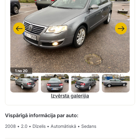
1 no 20
Izvērsta galerijia
Vispārīgā informācija par auto:
2008
•
2.0
•
Dīzelis
•
Automātiskā
•
Sedans