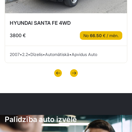
HYUNDAI SANTA FE 4WD
3800 €
No
66.50
€ / mēn.
2007
•
2.2
•
Dīzelis
•
Automātiskā
•
Apvidus Auto
Palīdzība auto izvēlē