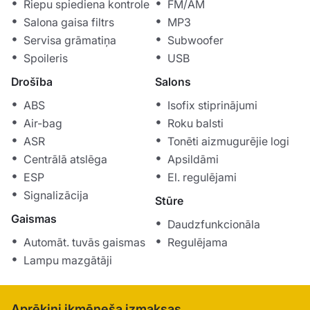
Riepu spiediena kontrole
FM/AM
Salona gaisa filtrs
MP3
Servisa grāmatiņa
Subwoofer
Spoileris
USB
Drošība
Salons
ABS
Isofix stiprinājumi
Air-bag
Roku balsti
ASR
Tonēti aizmugurējie logi
Centrālā atslēga
Apsildāmi
ESP
El. regulējami
Signalizācija
Stūre
Gaismas
Daudzfunkcionāla
Automāt. tuvās gaismas
Regulējama
Lampu mazgātāji
Aprēķini ikmēneša izmaksas