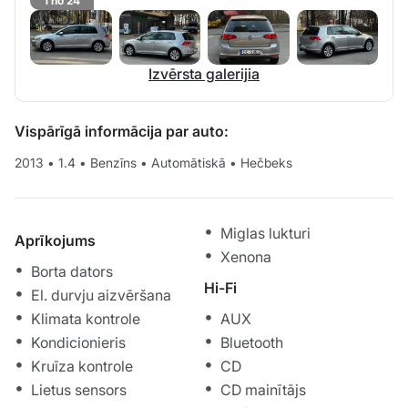
1 no 24
Izvērsta galerijia
Vispārīgā informācija par auto:
2013
•
1.4
•
Benzīns
•
Automātiskā
•
Hečbeks
Miglas lukturi
Aprīkojums
Xenona
Borta dators
Hi-Fi
El. durvju aizvēršana
Klimata kontrole
AUX
Kondicionieris
Bluetooth
Kruīza kontrole
CD
Lietus sensors
CD mainītājs