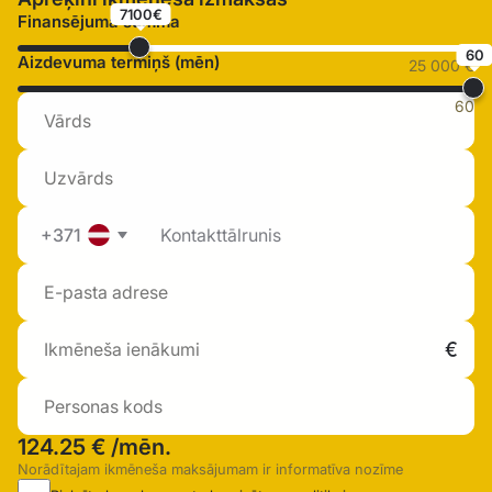
7100€
Finansējuma summa
60
Aizdevuma termiņš (mēn)
25 000 €
60
+371
124.25 €
/mēn.
Norādītajam ikmēneša maksājumam ir informatīva nozīme