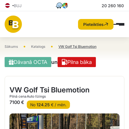
BUJ
20 260 160
Pieteikties
•
•
Sākums
Katalogs
VW Golf Tsi Bluemotion
Dāvanā OCTA
un
Pilna bāka
VW Golf Tsi Bluemotion
Pilnā cena
Auto līzings
7100 €
No
124.25
€ / mēn.