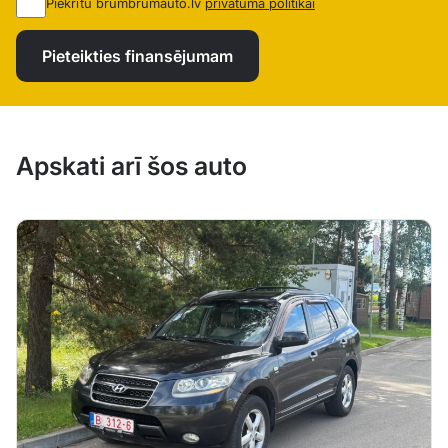
Piekrītu brumbrumauto.lv
privātuma politikai
Pieteikties finansējumam
Apskati arī šos auto