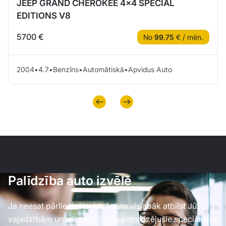
JEEP GRAND CHEROKEE 4×4 SPECIAL
EDITIONS V8
5700 €
No
99.75
€ / mēn.
2004
•
4.7
•
Benzīns
•
Automātiskā
•
Apvidus Auto
Palīdzība auto izvēlē
Ja neesat pārliecināts, kurš auto vislabāk atbilst Jūsu
vajadzībām un vēlmēm, mūsu pieredzējušie speciālisti