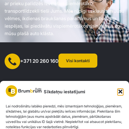
ar prieku palīdzēs izvēlēties piemērotāko
transportlīdzekli tieši Jums. Mēs rūpīgi uzklausīsim Jūsu
vēlmes, ikdienas braukšanas paradumus un budžeta
iespējas, lai piedāvātu vispiemērotākos risinājumus no
mūsu plašā auto klāsta.
Visi kontakti
+371 20 260 160
Sīkdatņu iestatījumi
SIA "AUTOCLICK", Reģ. Nr. 40203371960, Adrese: Mazjumpravas
Lai nodrošinātu labāko pieredzi, mēs izmantojam tehnoloģijas, piemēram,
sīkdatnes, lai glabātu un/vai piekļūtu ierīces informācijai. Piekrišana šīm
iela 77, Rīga, LV-1063 |
20260160
tehnoloģijām ļaus mums apstrādāt datus, piemēram, pārlūkošanas
uzvedību vai unikālus ID šajā vietnē. Nepiekrītot vai atsaucot piekrišanu,
noteiktas funkcijas var nedarboties pilnvērtīgi.
Privātuma politika
Kontakti