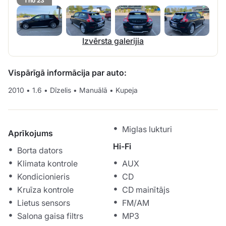
1 no 23
Izvērsta galerijia
Vispārīgā informācija par auto:
2010
•
1.6
•
Dīzelis
•
Manuālā
•
Kupeja
Miglas lukturi
Aprīkojums
Hi-Fi
Borta dators
Klimata kontrole
AUX
Kondicionieris
CD
Kruīza kontrole
CD mainītājs
Lietus sensors
FM/AM
Salona gaisa filtrs
MP3