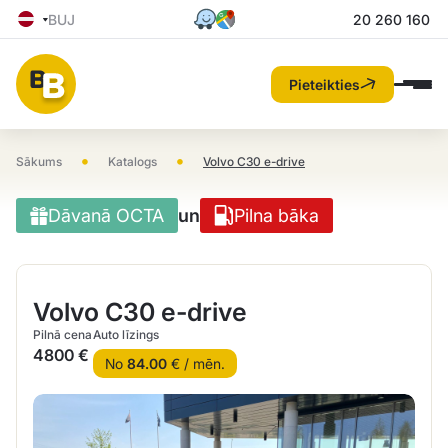
BUJ
20 260 160
Pieteikties
•
•
Sākums
Katalogs
Volvo C30 e-drive
Dāvanā OCTA
un
Pilna bāka
Volvo C30 e-drive
Pilnā cena
Auto līzings
4800 €
No
84.00
€ / mēn.