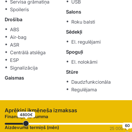
Servisa grāmatiņa
USB
Spoileris
Salons
Drošība
Roku balsti
ABS
Sēdekļi
Air-bag
El. regulējami
ASR
Spoguļi
Centrālā atslēga
ESP
El. nolokāmi
Signalizācija
Stūre
Gaismas
Daudzfunkcionāla
Regulējama
Aprēķini ikmēneša izmaksas
4800€
Finansējuma summa
60
Aizdevuma termiņš (mēn)
25 000 €