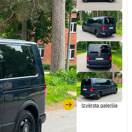
Izvērsta galerijia