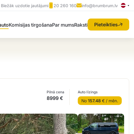
Biežāk uzdotie jautājumi
20 260 160
info@brumbrum.lv
Pieteikties
 auto
Komisijas tirgošana
Par mums
Raksti
Pilnā cena
Auto līzings
8999 €
No
157.48
€ / mēn.