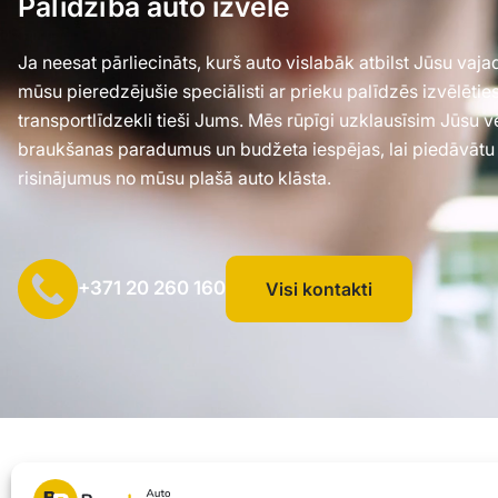
Palīdzība auto izvēlē
Ja neesat pārliecināts, kurš auto vislabāk atbilst Jūsu va
mūsu pieredzējušie speciālisti ar prieku palīdzēs izvēlēti
transportlīdzekli tieši Jums. Mēs rūpīgi uzklausīsim Jūsu 
braukšanas paradumus un budžeta iespējas, lai piedāvātu
risinājumus no mūsu plašā auto klāsta.
+371 20 260 160
Visi kontakti
SIA "AUTOCLICK", Reģ. Nr. 40203371960, Adrese: Mazjumpravas i