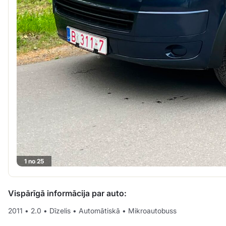
1 no 25
Vispārīgā informācija par auto:
2011
•
2.0
•
Dīzelis
•
Automātiskā
•
Mikroautobuss