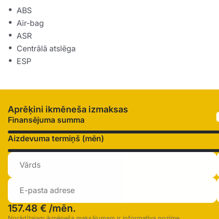
ABS
Air-bag
ASR
Centrālā atslēga
ESP
Aprēķini ikmēneša izmaksas
Finansējuma summa
Aizdevuma termiņš (mēn)
157.48 €
/mēn.
Norādītajam ikmēneša maksājumam ir informatīva nozīme