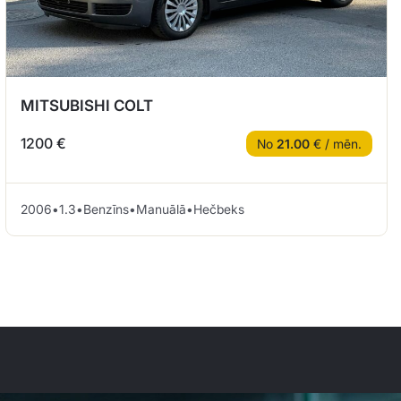
MITSUBISHI COLT
1200 €
No
21.00
€ / mēn.
2006
•
1.3
•
Benzīns
•
Manuālā
•
Hečbeks