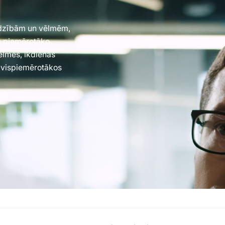
jadzībām un vēlmēm,
es piemērotāko
vēlmes, ikdienas
 vispiemērotākos
ela 77, Rīga, LV-1063 |
20260160