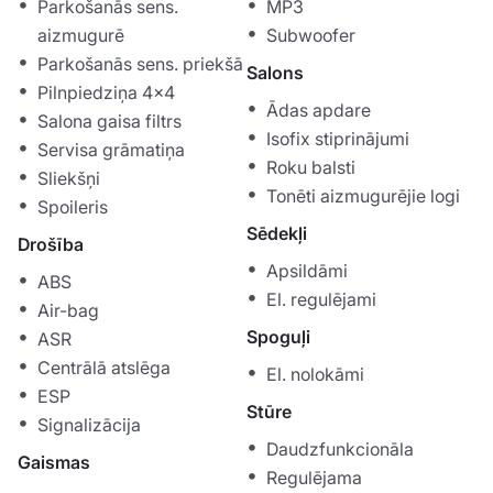
Parkošanās sens.
MP3
aizmugurē
Subwoofer
Parkošanās sens. priekšā
Salons
Pilnpiedziņa 4x4
Ādas apdare
Salona gaisa filtrs
Isofix stiprinājumi
Servisa grāmatiņa
Roku balsti
Sliekšņi
Tonēti aizmugurējie logi
Spoileris
Sēdekļi
Drošība
Apsildāmi
ABS
El. regulējami
Air-bag
Spoguļi
ASR
Centrālā atslēga
El. nolokāmi
ESP
Stūre
Signalizācija
Daudzfunkcionāla
Gaismas
Regulējama