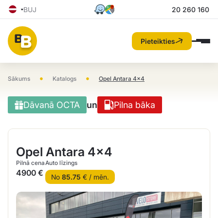
BUJ
20 260 160
Pieteikties
•
•
Sākums
Katalogs
Opel Antara 4×4
Dāvanā OCTA
un
Pilna bāka
Opel Antara 4×4
Pilnā cena
Auto līzings
4900 €
No
85.75
€ / mēn.