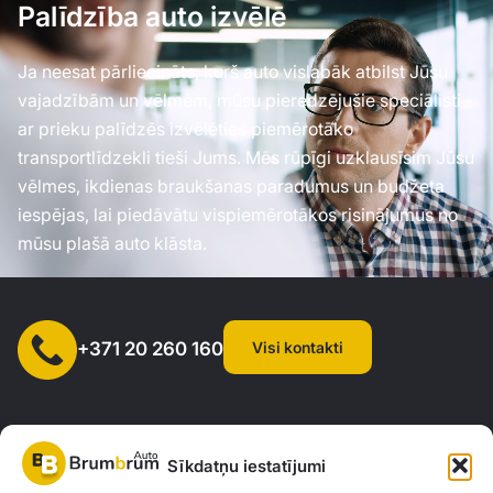
Palīdzība auto izvēlē
Ja neesat pārliecināts, kurš auto vislabāk atbilst Jūsu
vajadzībām un vēlmēm, mūsu pieredzējušie speciālisti
ar prieku palīdzēs izvēlēties piemērotāko
transportlīdzekli tieši Jums. Mēs rūpīgi uzklausīsim Jūsu
vēlmes, ikdienas braukšanas paradumus un budžeta
iespējas, lai piedāvātu vispiemērotākos risinājumus no
mūsu plašā auto klāsta.
Visi kontakti
+371 20 260 160
Sīkdatņu iestatījumi