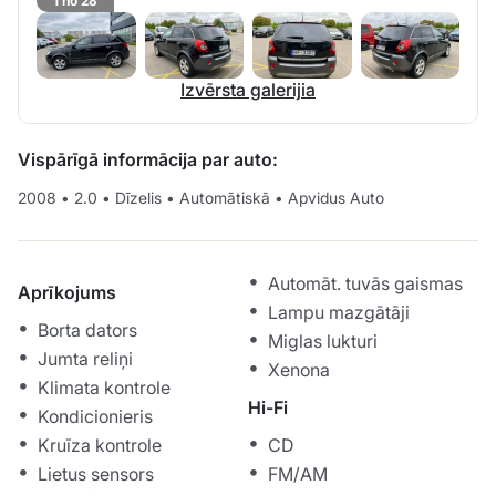
1 no 28
Izvērsta galerijia
Vispārīgā informācija par auto:
2008
•
2.0
•
Dīzelis
•
Automātiskā
•
Apvidus Auto
Automāt. tuvās gaismas
Aprīkojums
Lampu mazgātāji
Borta dators
Miglas lukturi
Jumta reliņi
Xenona
Klimata kontrole
Hi-Fi
Kondicionieris
Kruīza kontrole
CD
Lietus sensors
FM/AM