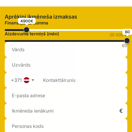
Aprēķini ikmēneša izmaksas
4900€
Finansējuma summa
60
Aizdevuma termiņš (mēn)
25 000 €
60
+371