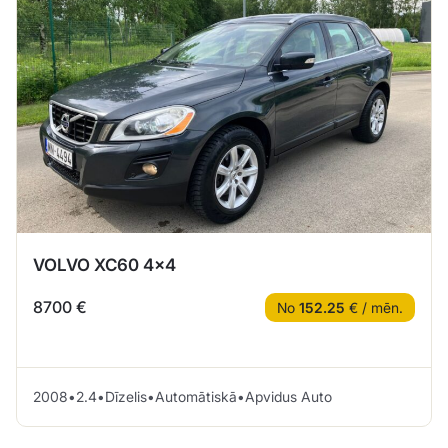
VOLVO XC60 4×4
8700 €
No
152.25
€ / mēn.
2008
•
2.4
•
Dīzelis
•
Automātiskā
•
Apvidus Auto