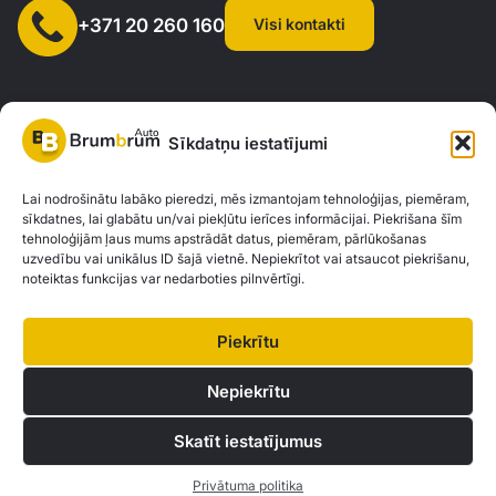
Visi kontakti
+371 20 260 160
Sīkdatņu iestatījumi
SIA "AUTOCLICK", Reģ. Nr. 40203371960, Adrese: Mazjumpravas
Lai nodrošinātu labāko pieredzi, mēs izmantojam tehnoloģijas, piemēram,
sīkdatnes, lai glabātu un/vai piekļūtu ierīces informācijai. Piekrišana šīm
iela 77, Rīga, LV-1063 |
20260160
tehnoloģijām ļaus mums apstrādāt datus, piemēram, pārlūkošanas
uzvedību vai unikālus ID šajā vietnē. Nepiekrītot vai atsaucot piekrišanu,
noteiktas funkcijas var nedarboties pilnvērtīgi.
Privātuma politika
Kontakti
Brum Brum Auto nav finanšu iestāde, bet sadarbojas ar vairākām bankām un
Piekrītu
kreditētājiem, lai palīdzētu jums izvērtēt auto finansējuma iespējas. Mēs
piedāvājam konsultācijas un atbalstu, lai atrastu vislabākos finanšu risinājumus,
Nepiekrītu
kas atbilst jūsu individuālajām vajadzībām un iespējām.
Skatīt iestatījumus
© 2026 Brum Brum Auto
Privātuma politika