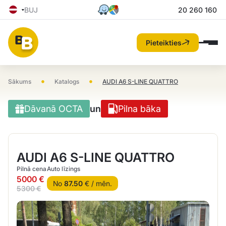
BUJ
20 260 160
Pieteikties
•
•
Sākums
Katalogs
AUDI A6 S-LINE QUATTRO
Dāvanā OCTA
un
Pilna bāka
AUDI A6 S-LINE QUATTRO
Pilnā cena
Auto līzings
5000 €
No
87.50
€ / mēn.
5300 €