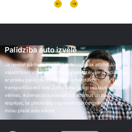
Palīdzība auto izvēlē
Ja neesat pārliecināts, kurš auto vislabāk atbilst Jūsu
vajadzībām un vēlmēm, mūsu pieredzējušie speciālisti
ar prieku palīdzēs izvēlēties piemērotāko
transportlīdzekli tieši Jums. Mēs rūpīgi uzklausīsim Jūsu
vēlmes, ikdienas braukšanas paradumus un budžeta
iespējas, lai piedāvātu vispiemērotākos risinājumus no
mūsu plašā auto klāsta.