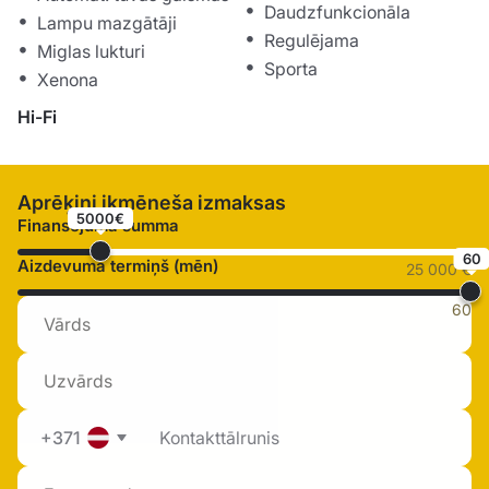
Daudzfunkcionāla
Lampu mazgātāji
Regulējama
Miglas lukturi
Sporta
Xenona
Hi-Fi
Aprēķini ikmēneša izmaksas
5000€
Finansējuma summa
60
Aizdevuma termiņš (mēn)
25 000 €
60
+371