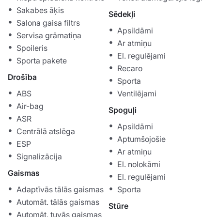
Sakabes āķis
Sēdekļi
Salona gaisa filtrs
Apsildāmi
Servisa grāmatiņa
Ar atmiņu
Spoileris
El. regulējami
Sporta pakete
Recaro
Drošība
Sporta
ABS
Ventilējami
Air-bag
Spoguļi
ASR
Apsildāmi
Centrālā atslēga
Aptumšojošie
ESP
Ar atmiņu
Signalizācija
El. nolokāmi
Gaismas
El. regulējami
Adaptīvās tālās gaismas
Sporta
Automāt. tālās gaismas
Stūre
Automāt. tuvās gaismas