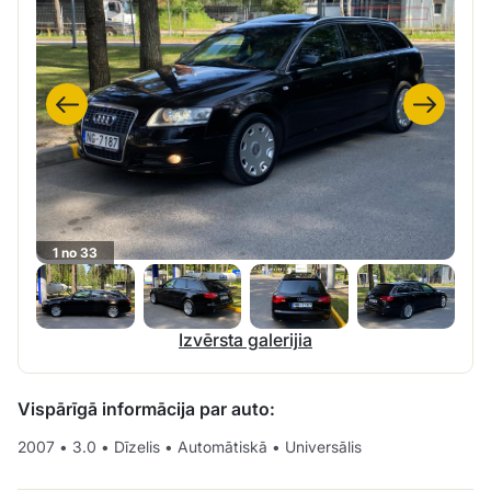
1 no 33
Izvērsta galerijia
Vispārīgā informācija par auto:
2007
•
3.0
•
Dīzelis
•
Automātiskā
•
Universālis