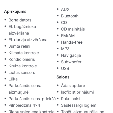
AUX
Aprīkojums
Bluetooth
Borta dators
CD
El. bagāžnieka
CD mainītājs
aizvēršana
FM/AM
El. durvju aizvēršana
Hands-free
Jumta reliņi
MP3
Klimata kontrole
Navigācija
Kondicionieris
Subwoofer
Kruīza kontrole
USB
Lietus sensors
Salons
Lūka
Parkošanās sens.
Ādas apdare
aizmugurē
Isofix stiprinājumi
Parkošanās sens. priekšā
Roku balsti
Pilnpiedziņa 4x4
Saulessargi logiem
Riepu spiediena kontrole
Tonēti aizmugurējie logi