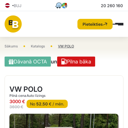
BUJ
20 260 160
Pieteikties
•
•
Sākums
Katalogs
VW POLO
Dāvanā OCTA
un
Pilna bāka
VW POLO
Pilnā cena
Auto līzings
3000 €
No
52.50
€ / mēn.
3600 €