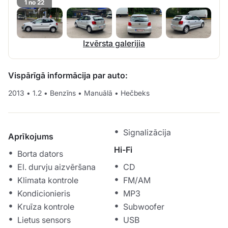
1 no 22
Izvērsta galerijia
Vispārīgā informācija par auto:
2013
•
1.2
•
Benzīns
•
Manuālā
•
Hečbeks
Signalizācija
Aprīkojums
Hi-Fi
Borta dators
El. durvju aizvēršana
CD
Klimata kontrole
FM/AM
Kondicionieris
MP3
Kruīza kontrole
Subwoofer
Lietus sensors
USB