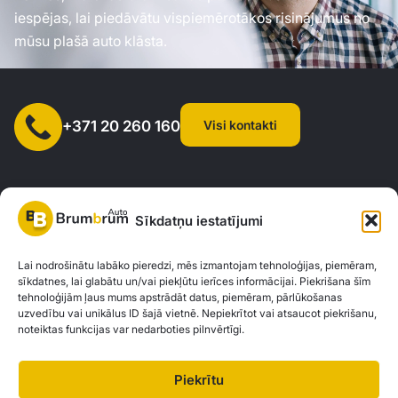
iespējas, lai piedāvātu vispiemērotākos risinājumus no
mūsu plašā auto klāsta.
Visi kontakti
+371 20 260 160
Sīkdatņu iestatījumi
SIA "AUTOCLICK", Reģ. Nr. 40203371960, Adrese: Mazjumpravas
Lai nodrošinātu labāko pieredzi, mēs izmantojam tehnoloģijas, piemēram,
sīkdatnes, lai glabātu un/vai piekļūtu ierīces informācijai. Piekrišana šīm
iela 77, Rīga, LV-1063 |
20260160
tehnoloģijām ļaus mums apstrādāt datus, piemēram, pārlūkošanas
uzvedību vai unikālus ID šajā vietnē. Nepiekrītot vai atsaucot piekrišanu,
noteiktas funkcijas var nedarboties pilnvērtīgi.
Privātuma politika
Kontakti
Brum Brum Auto nav finanšu iestāde, bet sadarbojas ar vairākām bankām un
Piekrītu
kreditētājiem, lai palīdzētu jums izvērtēt auto finansējuma iespējas. Mēs