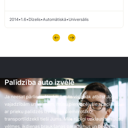
2014
•
1.6
•
Dīzelis
•
Automātiskā
•
Universālis
Palīdzība auto izvēlē
Ja neesat pārliecināts, kurš auto vislabāk atbilst Jūsu
vajadzībām un vēlmēm, mūsu pieredzējušie speciālisti
ar prieku palīdzēs izvēlēties piemērotāko
transportlīdzekli tieši Jums. Mēs rūpīgi uzklausīsim Jūsu
vēlmes, ikdienas braukšanas paradumus un budžeta