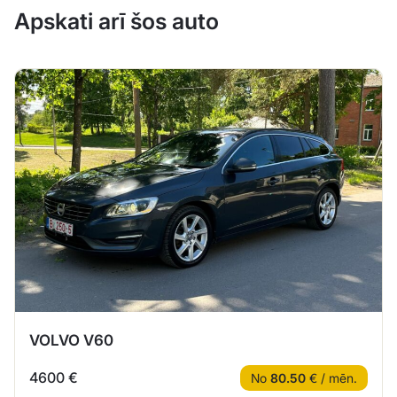
Apskati arī šos auto
VOLVO V60
4600 €
No
80.50
€ / mēn.