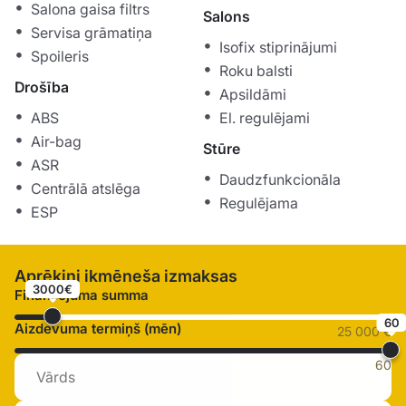
Salona gaisa filtrs
Salons
Servisa grāmatiņa
Isofix stiprinājumi
Spoileris
Roku balsti
Drošība
Apsildāmi
ABS
El. regulējami
Air-bag
Stūre
ASR
Daudzfunkcionāla
Centrālā atslēga
Regulējama
ESP
Aprēķini ikmēneša izmaksas
3000€
Finansējuma summa
60
Aizdevuma termiņš (mēn)
25 000 €
60