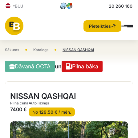
BUJ
20 260 160
Pieteikties
•
•
Sākums
Katalogs
NISSAN QASHQAI
Dāvanā OCTA
un
Pilna bāka
NISSAN QASHQAI
Pilnā cena
Auto līzings
7400 €
No
129.50
€ / mēn.