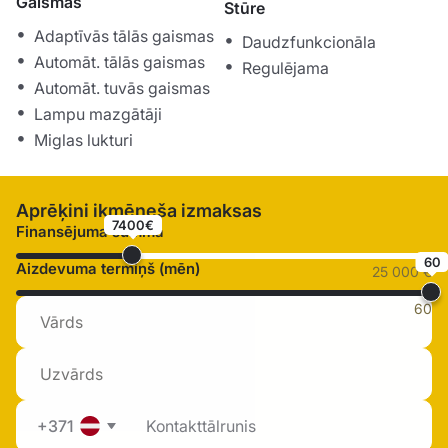
Gaismas
Stūre
Adaptīvās tālās gaismas
Daudzfunkcionāla
Automāt. tālās gaismas
Regulējama
Automāt. tuvās gaismas
Lampu mazgātāji
Miglas lukturi
Aprēķini ikmēneša izmaksas
7400€
Finansējuma summa
60
Aizdevuma termiņš (mēn)
25 000 €
60
+371