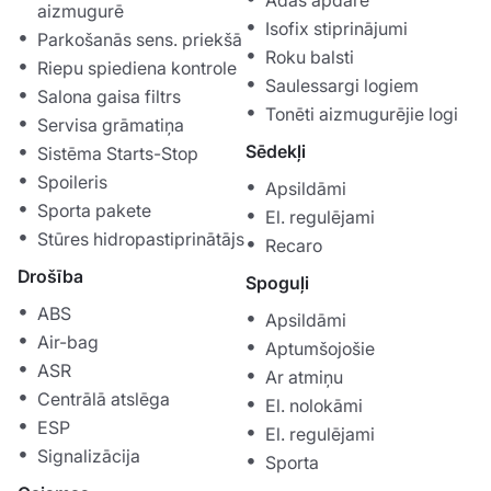
aizmugurē
Isofix stiprinājumi
Parkošanās sens. priekšā
Roku balsti
Riepu spiediena kontrole
Saulessargi logiem
Salona gaisa filtrs
Tonēti aizmugurējie logi
Servisa grāmatiņa
Sēdekļi
Sistēma Starts-Stop
Spoileris
Apsildāmi
Sporta pakete
El. regulējami
Stūres hidropastiprinātājs
Recaro
Drošība
Spoguļi
ABS
Apsildāmi
Air-bag
Aptumšojošie
ASR
Ar atmiņu
Centrālā atslēga
El. nolokāmi
ESP
El. regulējami
Signalizācija
Sporta