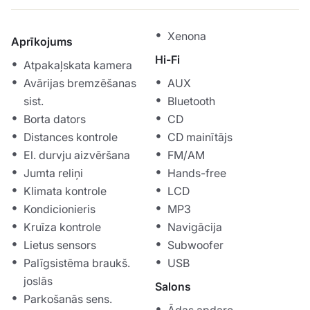
Xenona
Aprīkojums
Hi-Fi
Atpakaļskata kamera
Avārijas bremzēšanas
AUX
sist.
Bluetooth
Borta dators
CD
Distances kontrole
CD mainītājs
El. durvju aizvēršana
FM/AM
Jumta reliņi
Hands-free
Klimata kontrole
LCD
Kondicionieris
MP3
Kruīza kontrole
Navigācija
Lietus sensors
Subwoofer
Palīgsistēma braukš.
USB
joslās
Salons
Parkošanās sens.
Ādas apdare