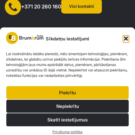
Visi kontakti
+371 20 260 160
Sīkdatņu iestatījumi
SIA "AUTOCLICK", Reģ. Nr. 40203371960, Adrese: Mazjumpravas
Lai nodrošinātu labāko pieredzi, mēs izmantojam tehnoloģijas, piemēram,
sīkdatnes, lai glabātu un/vai piekļūtu ierīces informācijai. Piekrišana šīm
iela 77, Rīga, LV-1063 |
20260160
tehnoloģijām ļaus mums apstrādāt datus, piemēram, pārlūkošanas
uzvedību vai unikālus ID šajā vietnē. Nepiekrītot vai atsaucot piekrišanu,
noteiktas funkcijas var nedarboties pilnvērtīgi.
Privātuma politika
Kontakti
Brum Brum Auto nav finanšu iestāde, bet sadarbojas ar vairākām bankām un
Piekrītu
kreditētājiem, lai palīdzētu jums izvērtēt auto finansējuma iespējas. Mēs
piedāvājam konsultācijas un atbalstu, lai atrastu vislabākos finanšu risinājumus,
Nepiekrītu
kas atbilst jūsu individuālajām vajadzībām un iespējām.
Skatīt iestatījumus
© 2026 Brum Brum Auto
Privātuma politika