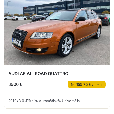
AUDI A6 ALLROAD QUATTRO
8900 €
No
155.75
€ / mēn.
2010
•
3.0
•
Dīzelis
•
Automātiskā
•
Universālis