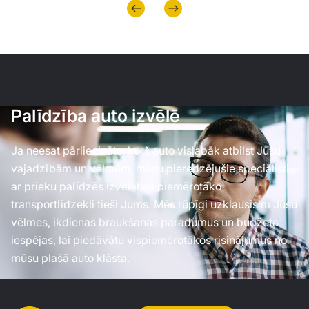
Palīdzība auto izvēlē
Ja neesat pārliecināts, kurš auto vislabāk atbilst Jūsu
vajadzībām un vēlmēm, mūsu pieredzējušie speciālisti
ar prieku palīdzēs izvēlēties piemērotāko
transportlīdzekli tieši Jums. Mēs rūpīgi uzklausīsim Jūsu
vēlmes, ikdienas braukšanas paradumus un budžeta
iespējas, lai piedāvātu vispiemērotākos risinājumus no
mūsu plašā auto klāsta.