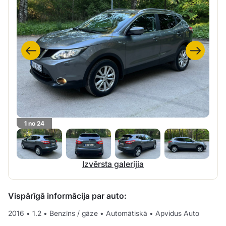
1 no 24
Izvērsta galerijia
Vispārīgā informācija par auto:
2016
•
1.2
•
Benzīns / gāze
•
Automātiskā
•
Apvidus Auto