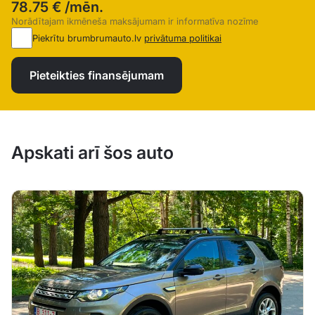
78.75 €
/mēn.
Norādītajam ikmēneša maksājumam ir informatīva nozīme
Piekrītu brumbrumauto.lv
privātuma politikai
Pieteikties finansējumam
Apskati arī šos auto