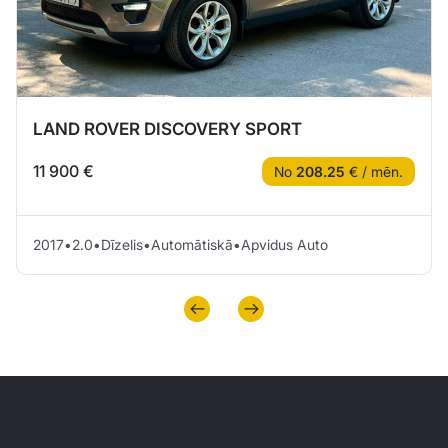
LAND ROVER DISCOVERY SPORT
11 900 €
No
208.25
€ / mēn.
2017
•
2.0
•
Dīzelis
•
Automātiskā
•
Apvidus Auto