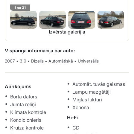
1 no 31
Izvērsta galerijia
Vispārīgā informācija par auto:
2007
•
3.0
•
Dīzelis
•
Automātiskā
•
Universālis
Automāt. tuvās gaismas
Aprīkojums
Lampu mazgātāji
Borta dators
Miglas lukturi
Jumta reliņi
Xenona
Klimata kontrole
Hi-Fi
Kondicionieris
Kruīza kontrole
CD