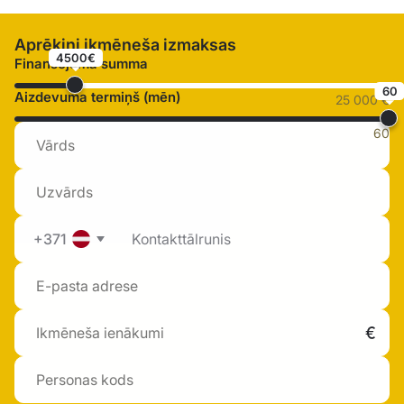
Aprēķini ikmēneša izmaksas
4500€
Finansējuma summa
60
Aizdevuma termiņš (mēn)
25 000 €
60
+371