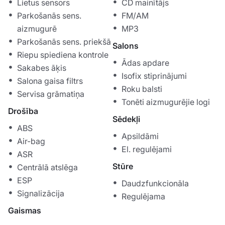
Lietus sensors
CD mainītājs
Parkošanās sens.
FM/AM
aizmugurē
MP3
Parkošanās sens. priekšā
Salons
Riepu spiediena kontrole
Ādas apdare
Sakabes āķis
Isofix stiprinājumi
Salona gaisa filtrs
Roku balsti
Servisa grāmatiņa
Tonēti aizmugurējie logi
Drošība
Sēdekļi
ABS
Apsildāmi
Air-bag
El. regulējami
ASR
Stūre
Centrālā atslēga
ESP
Daudzfunkcionāla
Signalizācija
Regulējama
Gaismas