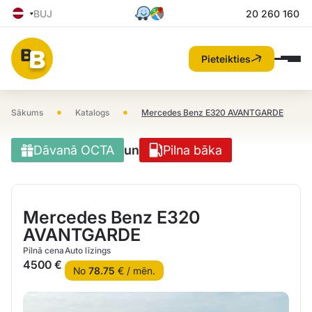
BUJ
20 260 160
Pieteikties
•
•
Sākums
Katalogs
Mercedes Benz E320 AVANTGARDE
Dāvanā OCTA
un
Pilna bāka
Mercedes Benz E320
AVANTGARDE
Pilnā cena
Auto līzings
4500 €
No
78.75
€ / mēn.