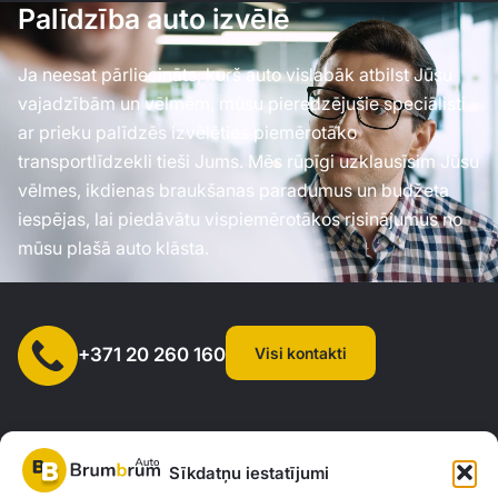
Palīdzība auto izvēlē
Ja neesat pārliecināts, kurš auto vislabāk atbilst Jūsu
vajadzībām un vēlmēm, mūsu pieredzējušie speciālisti
ar prieku palīdzēs izvēlēties piemērotāko
transportlīdzekli tieši Jums. Mēs rūpīgi uzklausīsim Jūsu
vēlmes, ikdienas braukšanas paradumus un budžeta
iespējas, lai piedāvātu vispiemērotākos risinājumus no
mūsu plašā auto klāsta.
Visi kontakti
+371 20 260 160
Sīkdatņu iestatījumi