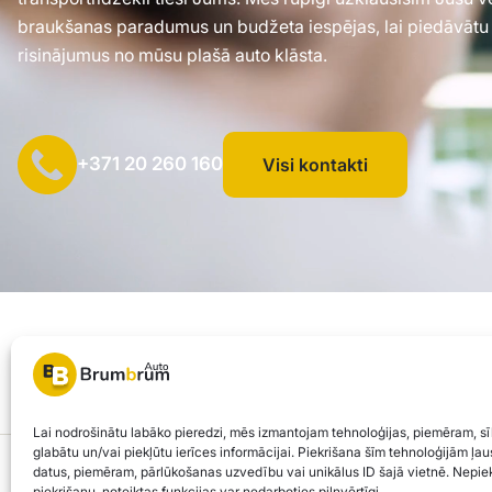
braukšanas paradumus un budžeta iespējas, lai piedāvātu
risinājumus no mūsu plašā auto klāsta.
+371 20 260 160
Visi kontakti
SIA "AUTOCLICK", Reģ. Nr. 40203371960, Adrese: Mazjumpravas i
© 2026 Brum Brum Auto
Lai nodrošinātu labāko pieredzi, mēs izmantojam tehnoloģijas, piemēram, sī
glabātu un/vai piekļūtu ierīces informācijai. Piekrišana šīm tehnoloģijām ļ
Brum Brum Auto nav finanšu iestāde, bet sadarbojas ar vairākām bankām un kred
datus, piemēram, pārlūkošanas uzvedību vai unikālus ID šajā vietnē. Nepiek
piekrišanu, noteiktas funkcijas var nedarboties pilnvērtīgi.