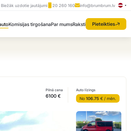
Biežāk uzdotie jautājumi
20 260 160
info@brumbrum.lv
Pieteikties
 auto
Komisijas tirgošana
Par mums
Raksti
Pilnā cena
Auto līzings
6100 €
No
106.75
€ / mēn.