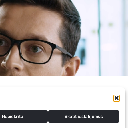
Privātuma politika
Kontakti
Nepiekrītu
Skatīt iestatījumus
konsultācijas un atbalstu, lai atrastu vislabākos finanšu risinājumus, kas