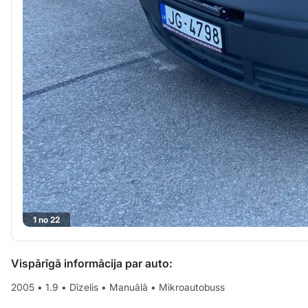
1 no 22
Vispārīgā informācija par auto:
2005
•
1.9
•
Dīzelis
•
Manuālā
•
Mikroautobuss