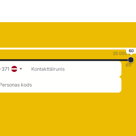
60
25 000 €
60
+371