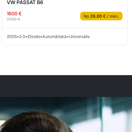
VW PASSAT B6
1600 €
No
28.00
€ / mēn.
2100 €
2005
•
2.0
•
Dīzelis
•
Automātiskā
•
Universālis