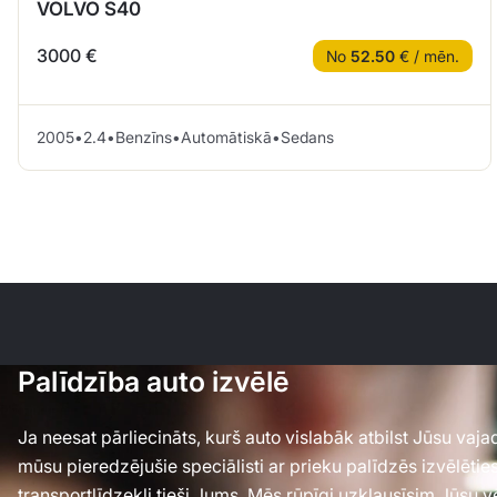
VOLVO S40
3000 €
No
52.50
€ / mēn.
2005
•
2.4
•
Benzīns
•
Automātiskā
•
Sedans
Palīdzība auto izvēlē
Ja neesat pārliecināts, kurš auto vislabāk atbilst Jūsu va
mūsu pieredzējušie speciālisti ar prieku palīdzēs izvēlēti
transportlīdzekli tieši Jums. Mēs rūpīgi uzklausīsim Jūsu 