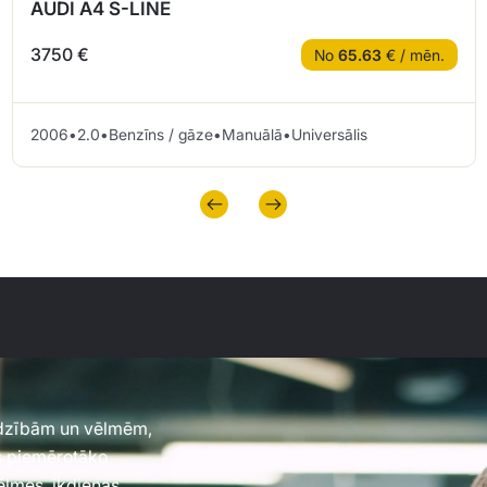
AUDI A4 S-LINE
3750 €
No
65.63
€ / mēn.
2006
•
2.0
•
Benzīns / gāze
•
Manuālā
•
Universālis
jadzībām un vēlmēm,
es piemērotāko
vēlmes, ikdienas