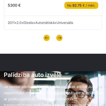
5300 €
No
92.75
€ / mēn.
2011
•
2.0
•
Dīzelis
•
Automātiskā
•
Universālis
Palīdzība auto izvēlē
Ja neesat pārliecināts, kurš auto vislabāk atbilst Jūsu
vajadzībām un vēlmēm, mūsu pieredzējušie speciālisti
ar prieku palīdzēs izvēlēties piemērotāko
transportlīdzekli tieši Jums. Mēs rūpīgi uzklausīsim Jūsu