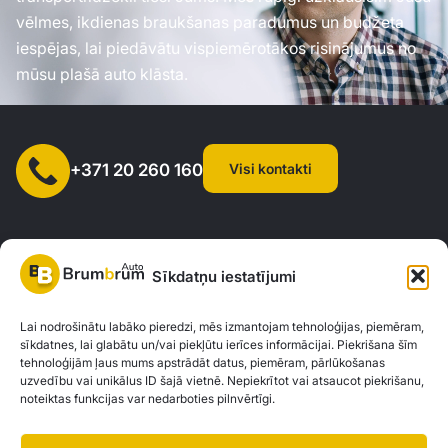
vēlmes, ikdienas braukšanas paradumus un budžeta
iespējas, lai piedāvātu vispiemērotākos risinājumus no
mūsu plašā auto klāsta.
Visi kontakti
+371 20 260 160
Sīkdatņu iestatījumi
SIA "AUTOCLICK", Reģ. Nr. 40203371960, Adrese: Mazjumpravas
Lai nodrošinātu labāko pieredzi, mēs izmantojam tehnoloģijas, piemēram,
sīkdatnes, lai glabātu un/vai piekļūtu ierīces informācijai. Piekrišana šīm
iela 77, Rīga, LV-1063 |
20260160
tehnoloģijām ļaus mums apstrādāt datus, piemēram, pārlūkošanas
uzvedību vai unikālus ID šajā vietnē. Nepiekrītot vai atsaucot piekrišanu,
noteiktas funkcijas var nedarboties pilnvērtīgi.
Privātuma politika
Kontakti