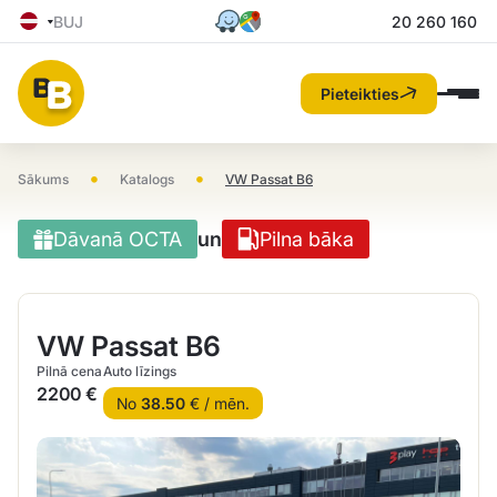
BUJ
20 260 160
Pieteikties
•
•
Sākums
Katalogs
VW Passat B6
Dāvanā OCTA
un
Pilna bāka
VW Passat B6
Pilnā cena
Auto līzings
2200 €
No
38.50
€ / mēn.