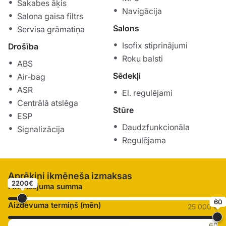
Sakabes āķis
Navigācija
Salona gaisa filtrs
Salons
Servisa grāmatiņa
Isofix stiprinājumi
Drošība
Roku balsti
ABS
Sēdekļi
Air-bag
ASR
El. regulējami
Centrālā atslēga
Stūre
ESP
Daudzfunkcionāla
Signalizācija
Regulējama
Aprēķini ikmēneša izmaksas
2200€
Finansējuma summa
60
Aizdevuma termiņš (mēn)
25 000 €
60