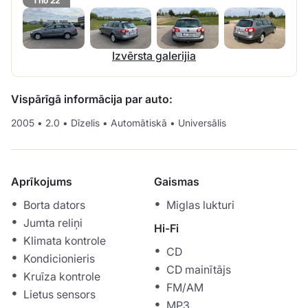
1 no 22
Izvērsta galerijia
Vispārīgā informācija par auto:
2005
•
2.0
•
Dīzelis
•
Automātiskā
•
Universālis
Aprīkojums
Gaismas
Borta dators
Miglas lukturi
Jumta reliņi
Hi-Fi
Klimata kontrole
CD
Kondicionieris
CD mainītājs
Kruīza kontrole
FM/AM
Lietus sensors
MP3