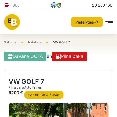
BUJ
20 260 160
Pieteikties
•
•
Sākums
Katalogs
VW GOLF 7
Dāvanā OCTA
un
Pilna bāka
VW GOLF 7
Pilnā cena
Auto līzings
6200 €
No
108.50
€ / mēn.