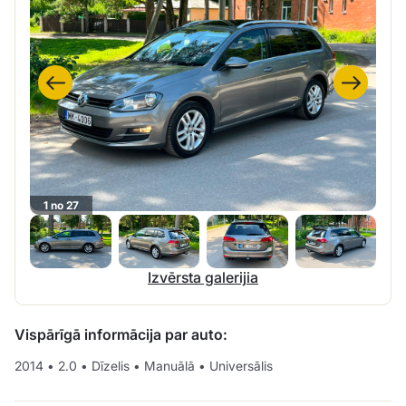
1 no 27
Izvērsta galerijia
Vispārīgā informācija par auto:
2014
•
2.0
•
Dīzelis
•
Manuālā
•
Universālis