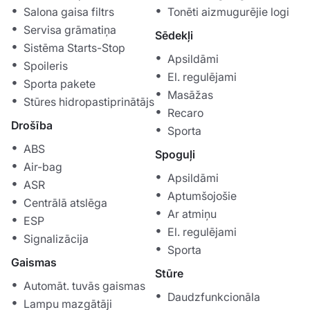
Salona gaisa filtrs
Tonēti aizmugurējie logi
Servisa grāmatiņa
Sēdekļi
Sistēma Starts-Stop
Apsildāmi
Spoileris
El. regulējami
Sporta pakete
Masāžas
Stūres hidropastiprinātājs
Recaro
Drošība
Sporta
ABS
Spoguļi
Air-bag
Apsildāmi
ASR
Aptumšojošie
Centrālā atslēga
Ar atmiņu
ESP
El. regulējami
Signalizācija
Sporta
Gaismas
Stūre
Automāt. tuvās gaismas
Daudzfunkcionāla
Lampu mazgātāji