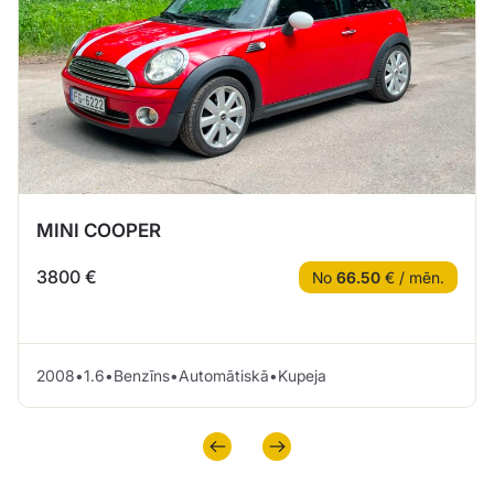
MINI COOPER
3800 €
No
66.50
€ / mēn.
2008
•
1.6
•
Benzīns
•
Automātiskā
•
Kupeja