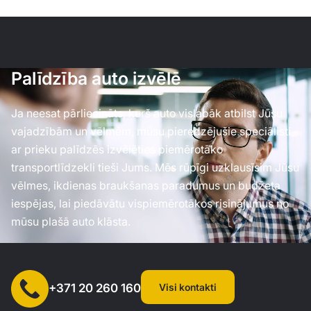
Palīdzība auto izvēlē
Ja neesat pārliecināts, kurš auto vislabāk atbilst Jūsu
vajadzībām un vēlmēm, mūsu pieredzējušie speciālisti
ar prieku palīdzēs izvēlēties piemērotāko
transportlīdzekli tieši Jums. Mēs rūpīgi uzklausīsim Jūsu
vēlmes, ikdienas braukšanas paradumus un budžeta
iespējas, lai piedāvātu vispiemērotākos risinājumus no
mūsu plašā auto klāsta.
Visi kontakti
+371 20 260 160