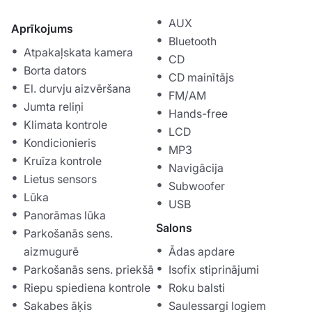
AUX
Aprīkojums
Bluetooth
Atpakaļskata kamera
CD
Borta dators
CD mainītājs
El. durvju aizvēršana
FM/AM
Jumta reliņi
Hands-free
Klimata kontrole
LCD
Kondicionieris
MP3
Kruīza kontrole
Navigācija
Lietus sensors
Subwoofer
Lūka
USB
Panorāmas lūka
Salons
Parkošanās sens.
aizmugurē
Ādas apdare
Parkošanās sens. priekšā
Isofix stiprinājumi
Riepu spiediena kontrole
Roku balsti
Sakabes āķis
Saulessargi logiem