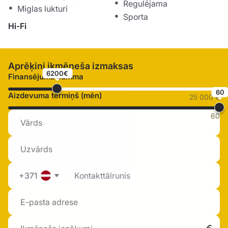
Regulējama
Miglas lukturi
Sporta
Hi-Fi
Aprēķini ikmēneša izmaksas
6200€
Finansējuma summa
60
Aizdevuma termiņš (mēn)
25 000 €
60
+371